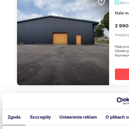
860
Hala 
2 990
magazy
Hala pro
Obiekt 
biurowym
2879
Magazyn na sprzedaż - 2879 m² w Świętej
Katarz
Zgoda
Szczegóły
Ustawienia reklam
O plikach c