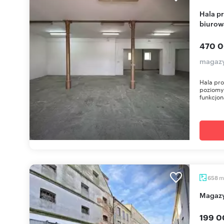
Hala produkcyjno-magazynowa z częścią
biurow
470 0
magazy
Hala pr
poziomy
funkcjon
m
658
Magaz
199 0