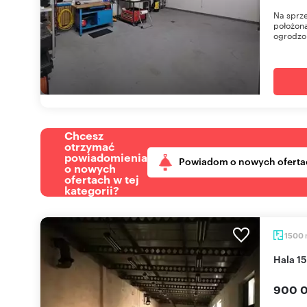
Na sprze
położona
ogrodzon
Chcesz
otrzymać
powiadomienia
Powiadom o nowych oferta
o nowych
ofertach w tej
kategorii?
1500
Hala 
900 0