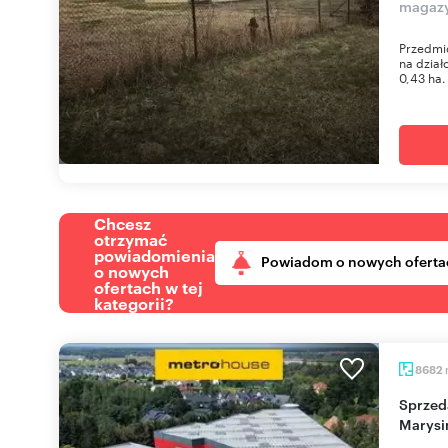
magaz
Przedmi
na dział
0,43 ha.
Chcesz
otrzymać
powiadomienia
Powiadom o nowych oferta
o nowych
ofertach w tej
kategorii?
8682
Sprzedam nowoczesny magazyn 8 682 m² w
Marysi