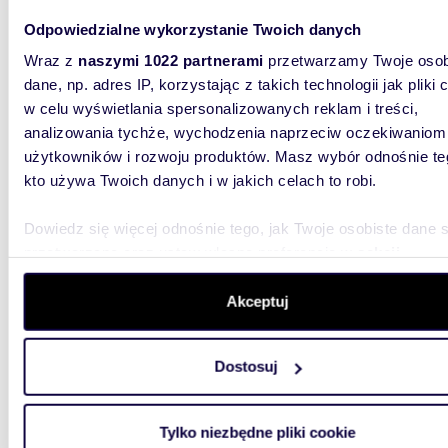
12 00
Odpowiedzialne wykorzystanie Twoich danych
magazy
Wraz z
naszymi 1022 partnerami
przetwarzamy Twoje osob
Strategi
dane, np. adres IP, korzystając z takich technologii jak pliki 
połączen
firm, któr
w celu wyświetlania spersonalizowanych reklam i treści,
analizowania tychże, wychodzenia naprzeciw oczekiwaniom
użytkowników i rozwoju produktów. Masz wybór odnośnie te
kto używa Twoich danych i w jakich celach to robi.
Dowiedz się więcej odnośnie tego, jak Twoje osobiste dane 
przetwarzane oraz ustaw własne preferencje w
sekcji
1662,
szczegółów
. W Deklaracji plików cookie możesz zmienić lu
wycofać swoją zgodę w dowolnej chwili.
Magaz
Akceptuj
1 900
Wykorzystujemy pliki cookie do spersonalizowania treści i r
Dostosuj
aby oferować funkcje społecznościowe i analizować ruch w 
magazy
witrynie. Informacje o tym, jak korzystasz z naszej witryny,
OFERTA
udostępniamy partnerom społecznościowym, reklamowym i
Tylko niezbędne pliki cookie
NIERUCH
analitycznym. Partnerzy mogą połączyć te informacje z inn