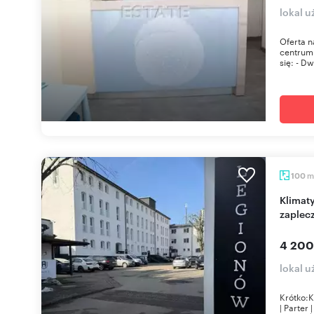
lokal u
Oferta n
centrum 
się: - Dw
m
100
Klimatyzowany lokal 100 m² z parkingiem i
zaplec
4 200
lokal 
Krótko:K
| Parter