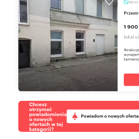
m
50
2
Przes
1 900
lokal 
Atrakcyj
wynajem
kamienic
Chcesz
otrzymać
powiadomienia
Powiadom o nowych oferta
o nowych
ofertach w tej
kategorii?