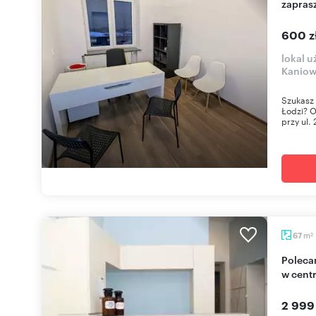
zapras
600 z
lokal u
Kaniow
Szukasz 
Łodzi? 
przy ul. 
m
67
2
Polecam wyposażoną klinikę 67 m² z parkingiem
w cent
2 999