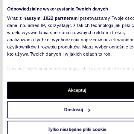
Odpowiedzialne wykorzystanie Twoich danych
Wraz z
naszymi 1022 partnerami
przetwarzamy Twoje osob
dane, np. adres IP, korzystając z takich technologii jak pliki 
74,24
w celu wyświetlania spersonalizowanych reklam i treści,
Lokal usługowy 74 m² przy ul. Śląskiej, witryny -
analizowania tychże, wychodzenia naprzeciw oczekiwaniom
poleca
użytkowników i rozwoju produktów. Masz wybór odnośnie te
kto używa Twoich danych i w jakich celach to robi.
4 800
lokal u
Dowiedz się więcej odnośnie tego, jak Twoje osobiste dane 
przetwarzane oraz ustaw własne preferencje w
sekcji
Na wynaj
przy ul.
szczegółów
. W Deklaracji plików cookie możesz zmienić lu
sąsiedztw
wycofać swoją zgodę w dowolnej chwili.
Akceptuj
Wykorzystujemy pliki cookie do spersonalizowania treści i r
Dostosuj
aby oferować funkcje społecznościowe i analizować ruch w 
witrynie. Informacje o tym, jak korzystasz z naszej witryny,
udostępniamy partnerom społecznościowym, reklamowym i
Tylko niezbędne pliki cookie
analitycznym. Partnerzy mogą połączyć te informacje z inn