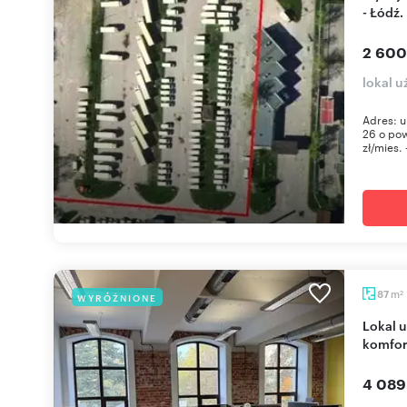
- Łódź.
2 600
lokal 
Adres: u
26 o pow
zł/mies. 
m
87
WYRÓŻNIONE
2
Lokal użytkowy na Piotrkowskiej 87 m2 – prestiż i
komfor
4 089