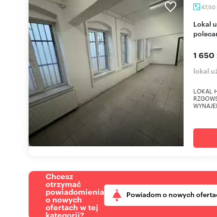
47,50
Lokal usługowy 47,5 m² przy Rzgowskiej -
polec
1 650 
lokal 
LOKAL 
RZGOWSK
WYNAJEM 
Chcesz
otrzymać
powiadomienia
Powiadom o nowych oferta
o nowych
ofertach w tej
kategorii?