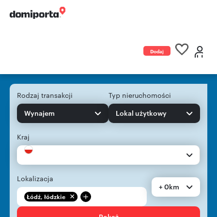
Dodaj
ogłoszenie
Rodzaj transakcji
Typ nieruchomości
Wynajem
Lokal użytkowy
Kraj
Lokalizacja
+ 0km
+
Łódź, łódzkie
Pokaż