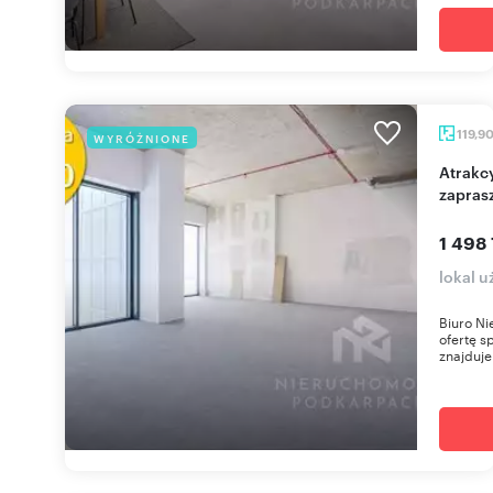
119,9
WYRÓŻNIONE
Atrakcyjny lokal biurowy 120 m² w Rzeszowie -
zapras
1 498 
lokal 
Biuro Ni
ofertę s
znajduje 