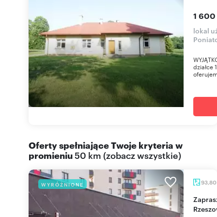
1 600
lokal u
Poniat
WYJĄTKO
działce 
oferujem
Oferty spełniające Twoje kryteria w
promieniu
50 km
(
zobacz wszystkie
)
93,8
WYRÓŻNIONE
Zapraszam do obejrzenia lokalu 94 m² w
Rzeszo