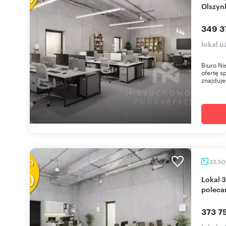
Olszyn
349 3
lokal 
Biuro Ni
ofertę s
znajduje 
32,5
Lokal 32,5 m² w prestiżowym Olszynki Park
poleca
373 75