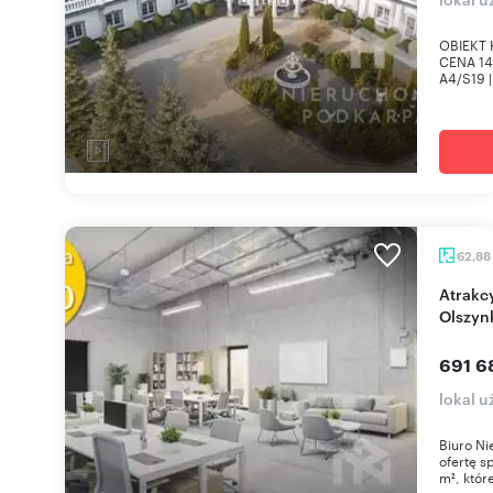
OBIEKT 
CENA 14
A4/S19 |
62,88
Atrakcyjny lokal 62,88 m² w prestiżowym
Olszyn
691 6
lokal 
Biuro Ni
ofertę s
m², które