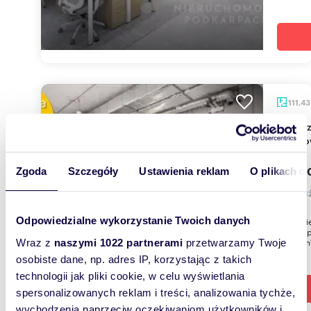
111,4
Na sprzedaż atrakcyjny lokal 111,43 m² w
Rzeszo
1 170 
Zgoda
Szczegóły
Ustawienia reklam
O plikach c
lokal 
Odpowiedzialne wykorzystanie Twoich danych
Biuro Ni
ofertę s
111,43 m²
Wraz z
naszymi 1022 partnerami
przetwarzamy Twoje
osobiste dane, np. adres IP, korzystając z takich
technologii jak pliki cookie, w celu wyświetlania
spersonalizowanych reklam i treści, analizowania tychże,
wychodzenia naprzeciw oczekiwaniom użytkowników i