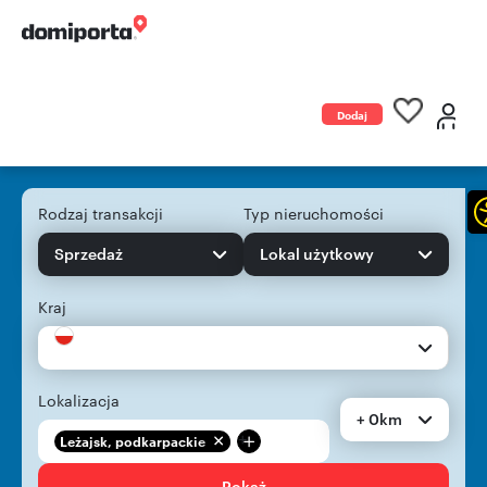
Dodaj
ogłoszenie
Rodzaj transakcji
Typ nieruchomości
Sprzedaż
Lokal użytkowy
Kraj
Lokalizacja
+ 0km
+
Leżajsk, podkarpackie
Pokaż