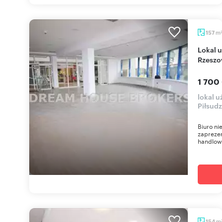
m
157
Lokal usługowo-handlowy 157 m² w centrum
Rzeszo
1 700
lokal 
Piłsud
Biuro n
zapreze
handlowy
m
154