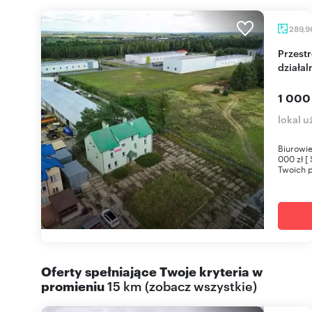
289,9
Przestronny biurowiec z potencjałem na
działa
1 000
lokal u
Biurowie
000 zł [
Twoich p
Oferty spełniające Twoje kryteria w
promieniu
15 km
(
zobacz wszystkie
)