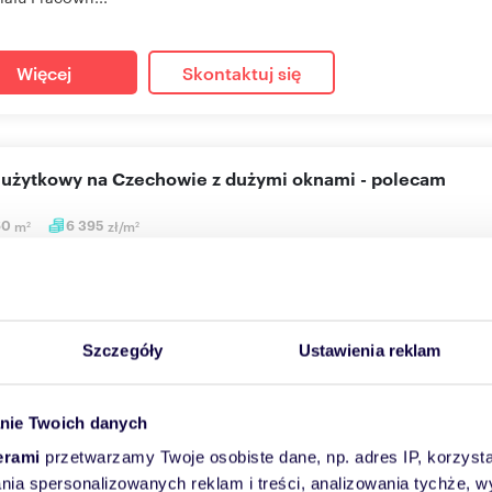
Więcej
Skontaktuj się
l użytkowy na Czechowie z dużymi oknami - polecam
60
m
6 395
zł/m
2
2
000 zł
użytkowy Lublin, Czechów, Koncertowa
zedaży lokal użytkowy położony na parterze bloku na Czechowie. W
Szczegóły
Ustawienia reklam
ziomo...
nie Twoich danych
Więcej
Skontaktuj się
erami
przetwarzamy Twoje osobiste dane, np. adres IP, korzystaj
lania spersonalizowanych reklam i treści, analizowania tychże,