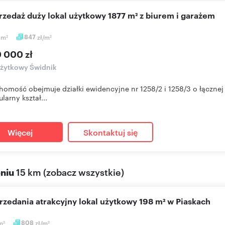
przedaż duży lokal użytkowy 1877 m² z biurem i garażem
7
m
847
zł/m
2
2
0 000 zł
użytkowy Świdnik
homość obejmuje działki ewidencyjne nr 1258/2 i 1258/3 o łączn
larny kształ...
Więcej
Skontaktuj się
eniu
15 km
(
zobacz wszystkie
)
przedania atrakcyjny lokal użytkowy 198 m² w Piaskach
m
808
zł/m
2
2