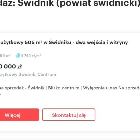
aż: Świdnik (powiat świdnicki
l użytkowy 505 m² w Świdniku - dwa wejścia i witryny
,94
m
4 744
zł/m
2
2
0 000 zł
użytkowy Świdnik, Centrum
na sprzedaż - Świdnik | Blisko centrum | Wyłącznie u nas Na sprzed
.
Więcej
Skontaktuj się