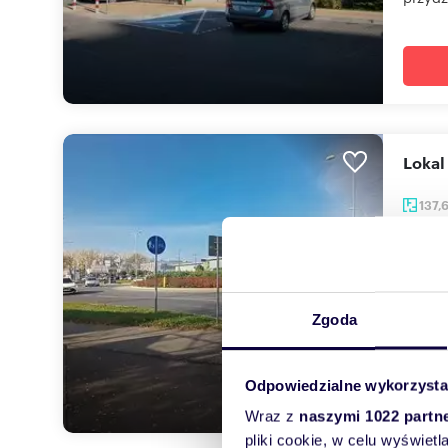
Loka
137,
880 
lokal 
Do spr
Zgoda
dwupo
Odpowiedzialne wykorzysta
Wraz z
naszymi 1022 partn
pliki cookie, w celu wyświet