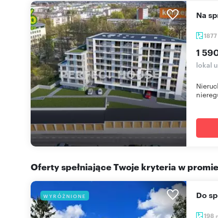
Na s
187
1 59
lokal 
Nieruc
nieregu
Oferty spełniające Twoje kryteria w promi
Do s
WYRÓŻNIONE
198