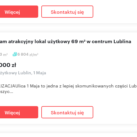
Więcej
Skontaktuj się
cam atrakcyjny lokal użytkowy 69 m² w centrum Lublina
93
m
6 804
zł/m
2
2
000 zł
użytkowy Lublin, 1 Maja
ZACJAUlica 1 Maja to jedna z lepiej skomunikowanych części Lub
szyc...
Więcej
Skontaktuj się