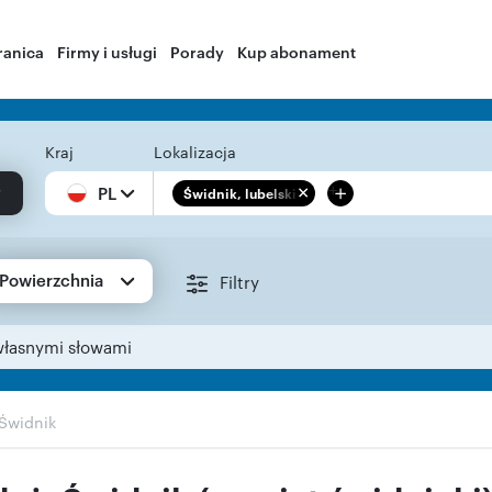
ranica
Firmy i usługi
Porady
Kup abonament
Kraj
Lokalizacja
+
PL
Świdnik, lubelskie
Powierzchnia
Filtry
własnymi słowami
Świdnik