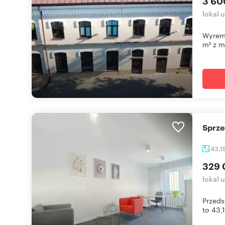
3 60
lokal 
Wyremo
m² z mo
Sprz
43,1
329 
lokal 
Przeds
to 43,1