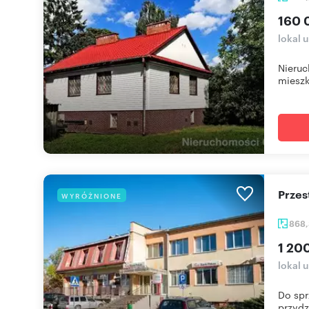
160 
lokal 
Nieruc
mieszk
Prze
WYRÓŻNIONE
868
1 20
lokal 
Do spr
przydz