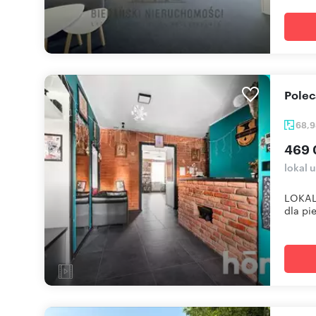
Pole
68,
469 
lokal 
LOKALI
dla pie