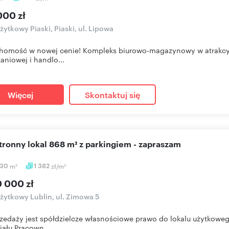
000 zł
użytkowy Piaski, Piaski, ul. Lipowa
homość w nowej cenie! Kompleks biurowo-magazynowy w atrakcyjn
aniowej i handlo...
Więcej
Skontaktuj się
stronny lokal 868 m² z parkingiem - zapraszam
,30
m
1 382
zł/m
2
2
0 000 zł
użytkowy Lublin, ul. Zimowa 5
zedaży jest spółdzielcze własnościowe prawo do lokalu użytkowe
iału Pracown...