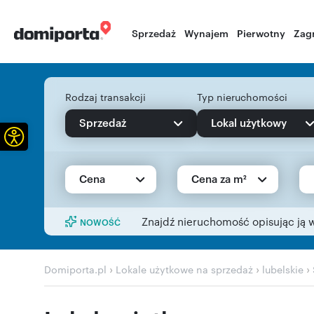
Sprzedaż
Wynajem
Pierwotny
Zag
Rodzaj transakcji
Typ nieruchomości
Sprzedaż
Lokal użytkowy
Otwórz pasek narzędzi
Cena
Cena za m²
Znajdź nieruchomość opisując ją 
NOWOŚĆ
›
›
›
Domiporta.pl
Lokale użytkowe na sprzedaż
lubelskie