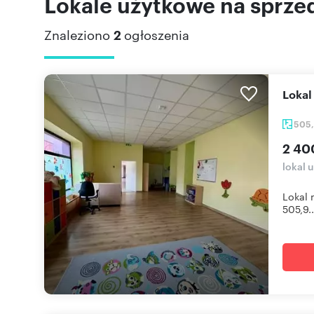
Lokale użytkowe na sprzed
Znaleziono
2
ogłoszenia
Loka
505
2 40
lokal 
Lokal 
505,9..