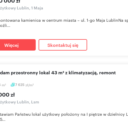
0 000 zł
użytkowy Lublin, 1 Maja
ntowana kamienica w centrum miasta – ul. 1-go Maja LublinNa s
żli...
Więcej
Skontaktuj się
edam przestronny lokal 43 m² z klimatyzacją, remont
5
m
7 625
zł/m
2
2
000 zł
użytkowy Lublin, Lsm
tawiam Państwu lokal użytkowy położony na I piętrze w dzielnicy
5...