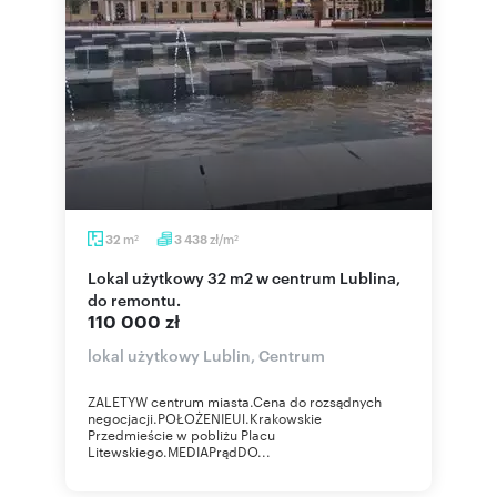
m
zł/m
32
3 438
2
2
Lokal użytkowy 32 m2 w centrum Lublina,
do remontu.
110 000 zł
lokal użytkowy Lublin, Centrum
ZALETYW centrum miasta.Cena do rozsądnych
negocjacji.POŁOŻENIEUl.Krakowskie
Przedmieście w pobliżu Placu
Litewskiego.MEDIAPrądDO...