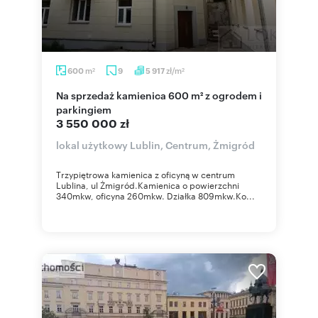
m
zł/m
600
9
5 917
2
2
Na sprzedaż kamienica 600 m² z ogrodem i
parkingiem
3 550 000 zł
lokal użytkowy Lublin, Centrum, Żmigród
Trzypiętrowa kamienica z oficyną w centrum
Lublina, ul Żmigród.Kamienica o powierzchni
340mkw, oficyna 260mkw. Działka 809mkw.Ko...