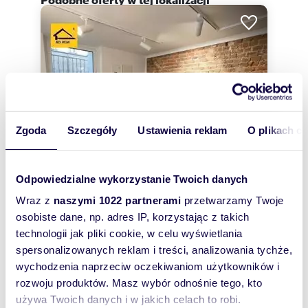
Zgoda
Szczegóły
Ustawienia reklam
O plikach c
Odpowiedzialne wykorzystanie Twoich danych
Wraz z
naszymi 1022 partnerami
przetwarzamy Twoje
m
zł/m
15,70
1
10 828
osobiste dane, np. adres IP, korzystając z takich
2
2
technologii jak pliki cookie, w celu wyświetlania
Lokal użytkowy w centrum Lublina,
spersonalizowanych reklam i treści, analizowania tychże,
gotowy do wejścia.
170 000 zł
wychodzenia naprzeciw oczekiwaniom użytkowników i
rozwoju produktów. Masz wybór odnośnie tego, kto
lokal użytkowy Lublin, Śródmieście,
Centrum, Narutowicza
używa Twoich danych i w jakich celach to robi.