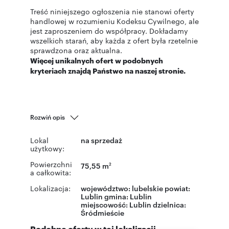
Treść niniejszego ogłoszenia nie stanowi oferty
handlowej w rozumieniu Kodeksu Cywilnego, ale
jest zaproszeniem do współpracy. Dokładamy
wszelkich starań, aby każda z ofert była rzetelnie
sprawdzona oraz aktualna.
Więcej unikalnych ofert w podobnych
kryteriach znajdą Państwo na naszej stronie.
Rozwiń opis
Lokal
na sprzedaż
użytkowy:
Powierzchni
75,55 m
2
a całkowita:
Lokalizacja:
województwo:
lubelskie
powiat:
Lublin
gmina:
Lublin
miejscowość:
Lublin
dzielnica:
Śródmieście
Podobne oferty w tej lokalizacji