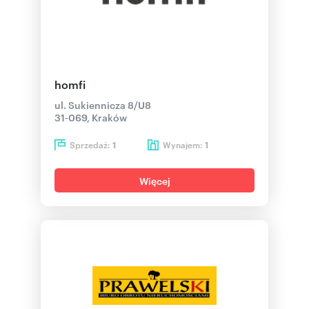
homfi
ul. Sukiennicza 8/U8
31-069, Kraków
Sprzedaż:
Wynajem:
1
1
Więcej