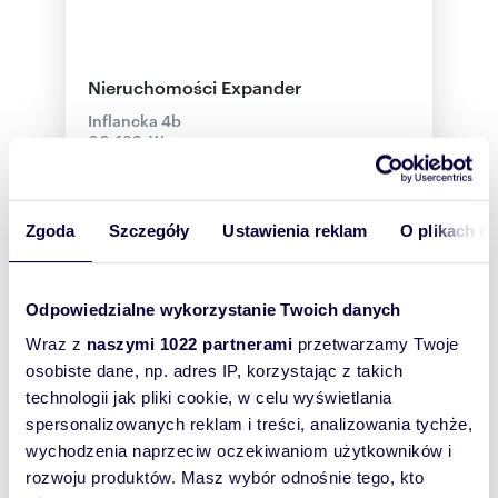
Nieruchomości Expander
Inflancka 4b
00-189, Warszawa
Sprzedaż:
2
Zgoda
Szczegóły
Ustawienia reklam
O plikach c
Więcej
Odpowiedzialne wykorzystanie Twoich danych
Wraz z
naszymi 1022 partnerami
przetwarzamy Twoje
osobiste dane, np. adres IP, korzystając z takich
technologii jak pliki cookie, w celu wyświetlania
spersonalizowanych reklam i treści, analizowania tychże,
wychodzenia naprzeciw oczekiwaniom użytkowników i
rozwoju produktów. Masz wybór odnośnie tego, kto