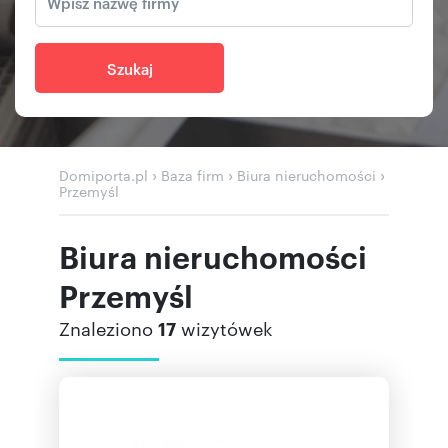
Szukaj
›
›
›
Domiporta.pl
Baza firm
Biura nieruchomości
Przemyśl
Biura nieruchomości
Przemyśl
Znaleziono
17
wizytówek