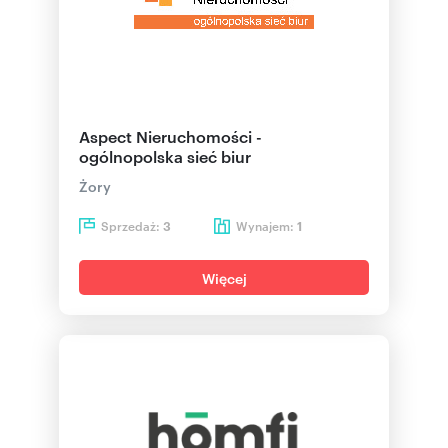
Aspect Nieruchomości -
ogólnopolska sieć biur
Żory
Sprzedaż:
Wynajem:
3
1
Więcej