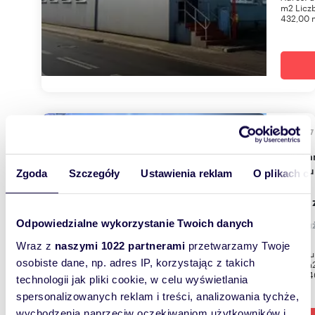
m2 Liczb
432,00 
199,17
WYRÓŻNIONE
Polecam przestronny lokal 199 m² na wynajem w
Kietrzu
Zgoda
Szczegóły
Ustawienia reklam
O plikach c
6 174 
Odpowiedzialne wykorzystanie Twoich danych
lokal u
Wraz z
naszymi 1022 partnerami
przetwarzamy Twoje
Adres: u
osobiste dane, np. adres IP, korzystając z takich
199,17m2
pow. 94
technologii jak pliki cookie, w celu wyświetlania
spersonalizowanych reklam i treści, analizowania tychże,
wychodzenia naprzeciw oczekiwaniom użytkowników i