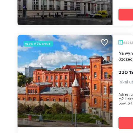
6221,
WYRÓŻNIONE
Na wynajem przestronne biuro 6221 m² w
Szczec
230 1
lokal 
Adres: u
m2 Liczb
pow. 6 1.