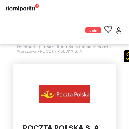
Dodaj
ogłoszenie
›
›
›
Domiporta.pl
Baza firm
Biura nieruchomości
›
Warszawa
POCZTA POLSKA S. A.
POCZTA POLSKA S. A.