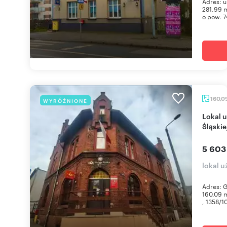
Adres: 
281,99 m
o pow. 7
160,0
WYRÓŻNIONE
Lokal użytkowy 160 m² na wynajem w Rudzie
Śląski
5 603
lokal 
Adres: G
160,09 m
, 1358/10