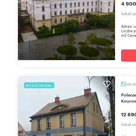
4 900
lokal 
Adres: u
Liczba p
m2 Cena:
281,9
WYRÓŻNIONE
Polecam przestronny lokal 282 m² w centrum
Knuro
12 69
lokal 