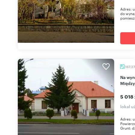
Adres: u
do wynaj
pomieszc
167,2
Na wynajem przestronny lokal 167 m² w
Między
5 018 
lokal 
Adres: u
Powierzc
Grunt: d