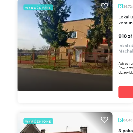
36,72
WYRÓŻNIONE
Lokal użytkowy 36,72 m2 - blisko usług i
komuni
918 zł
lokal u
Macha
Adres: u
Powierzc
dz.ewid.
64,48
WYRÓŻNIONE
3-pokojowe mieszkanie z dostępem do strychu -