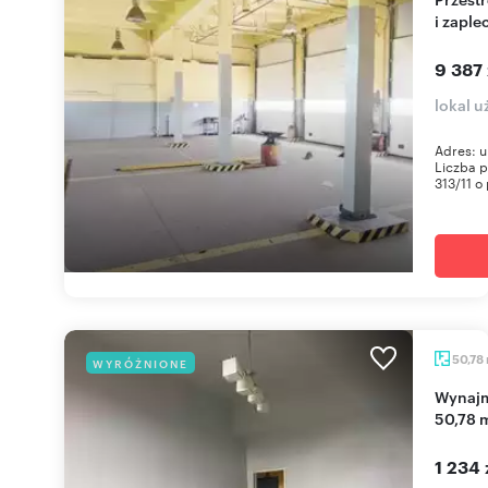
i zapl
9 387 
lokal 
Adres: u
Liczba p
313/11 o 
50,78
WYRÓŻNIONE
Wynajmę komfortowe 2-pokojowe mieszkanie
50,78 m
1 234 