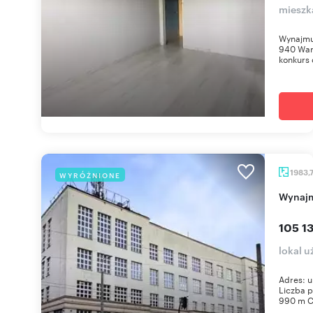
mieszka
Wynajmuj
940 War
konkurs o
1983,
WYRÓŻNIONE
Wynaj
105 1
lokal 
Adres: u
Liczba p
990 m C