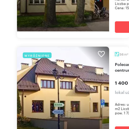
Liczba p
Cena: 15
m
56
WYRÓŻNIONE
2
Polecam funkcjonalny lokal usługowy 56 m² w
centru
1 400
lokal 
Adres: u
m2 Liczb
pow. 1 7