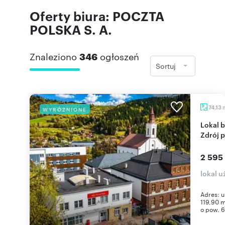
Oferty biura: POCZTA
POLSKA S. A.
Znaleziono
346
ogłoszeń
Sortuj
74,13
WYRÓŻNIONE
Lokal biurowy 120 m² przy Rynku w Piwnicznej-
Zdrój 
2 595
lokal 
Adres: u
119,90 m
o pow. 6