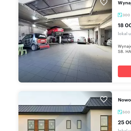
Wyn
300
18 0
lokal 
Wynaj
S8. HA
Now
500
25 0
lokal 