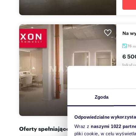
Na 
76
m
6 50
lokal 
Oferuj
przy ul
Zgoda
Odpowiedzialne wykorzysta
Wraz z
naszymi 1022 partn
Oferty spełniające Twoje kryteria w promi
pliki cookie, w celu wyświet