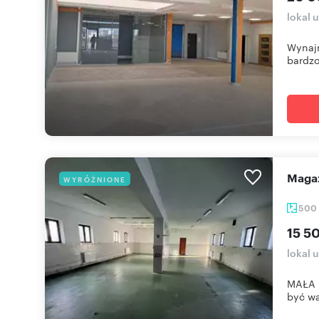
lokal
Wynajm
bardzo
Mag
WYRÓŻNIONE
500
15 5
lokal 
MAŁA 
być wa