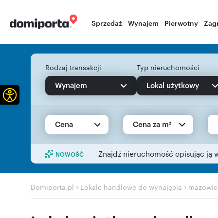
Sprzedaż
Wynajem
Pierwotny
Zag
Rodzaj transakcji
Typ nieruchomości
Wynajem
Lokal użytkowy
Otwórz pasek narzędzi
Cena
Cena za m²
Znajdź nieruchomość opisując ją 
NOWOŚĆ
›
›
Domiporta.pl
Lokale handlowe do wynajęcia
mazowie