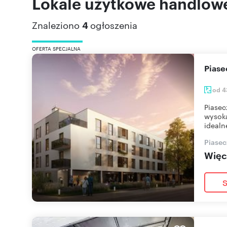
Lokale użytkowe handlow
Znaleziono
4
ogłoszenia
OFERTA SPECJALNA
Pias
od 4
Piasec
wysoką
idealn
Piasec
Więce
S