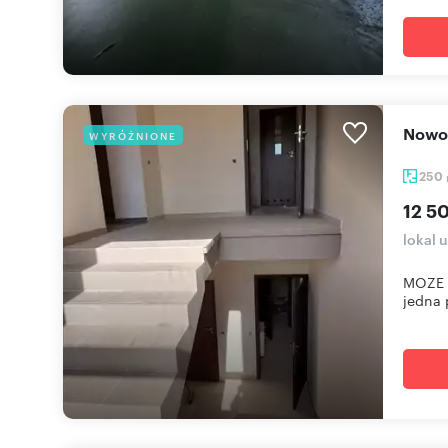
Now
WYRÓŻNIONE
250
12 5
lokal 
MOZE 
jedna 