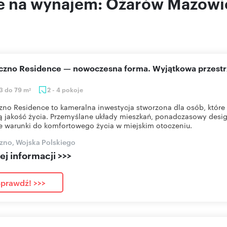
e na wynajem: Ożarów Mazowi
eczno Residence — nowoczesna forma. Wyjątkowa przestr
3 do 79 m
2 - 4 pokoje
2
zno Residence to kameralna inwestycja stworzona dla osób, które 
 jakość życia. Przemyślane układy mieszkań, ponadczasowy desig
e warunki do komfortowego życia w miejskim otoczeniu.
zno, Wojska Polskiego
j informacji >>>
prawdź! >>>