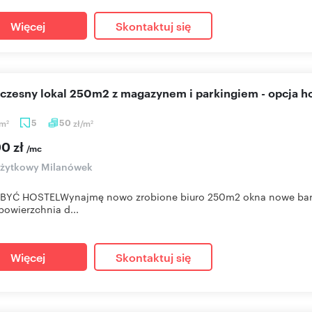
Więcej
Skontaktuj się
oczesny lokal 250m2 z magazynem i parkingiem - opcja h
m
5
50
zł/m
2
2
00 zł
/mc
użytkowy Milanówek
BYĆ HOSTELWynajmę nowo zrobione biuro 250m2 okna nowe bard
powierzchnia d...
Więcej
Skontaktuj się