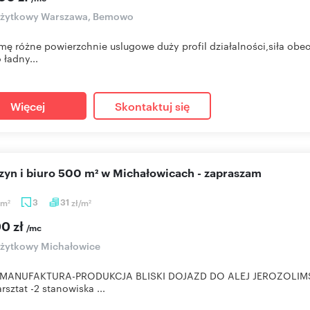
 użytkowy Warszawa, Bemowo
ę różne powierzchnie uslugowe duży profil działalności,siła obe
 ładny...
Więcej
Skontaktuj się
azyn i biuro 500 m² w Michałowicach - zapraszam
m
3
31
zł/m
2
2
00 zł
/mc
użytkowy Michałowice
MANUFAKTURA-PRODUKCJA BLISKI DOJAZD DO ALEJ JEROZOLI
rsztat -2 stanowiska ...