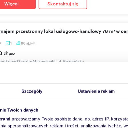
Więcej
Skontaktuj się
wynajem przestronny lokal usługowo-handlowy 76 m² w c
1
86
zł/m
2
2
0 zł
/mc
użytkowy Ożarów Mazowiecki, ul. Poznańska
emy na wynajem lokal usługowo-handlowy o powierzchni 76 mkw.
icy Poz...
Szczegóły
Ustawienia reklam
Więcej
Skontaktuj się
nie Twoich danych
erami
przetwarzamy Twoje osobiste dane, np. adres IP, korzystaj
eniu
15 km
(
zobacz wszystkie
)
lania spersonalizowanych reklam i treści, analizowania tychże,