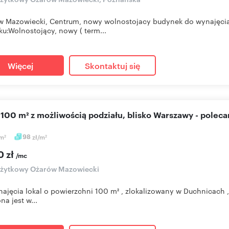
 Mazowiecki, Centrum, nowy wolnostojacy budynek do wynajęcia
u:Wolnostojący, nowy ( term...
Więcej
Skontaktuj się
l 100 m² z możliwością podziału, blisko Warszawy - polec
m
98
zł/m
2
2
0 zł
/mc
użytkowy Ożarów Mazowiecki
ajęcia lokal o powierzchni 100 m² , zlokalizowany w Duchnicach
na jest w...