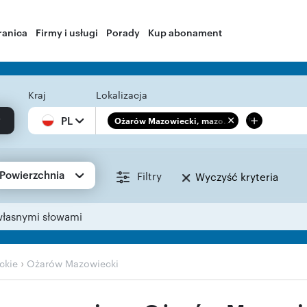
ranica
Firmy i usługi
Porady
Kup abonament
Kraj
Lokalizacja
+
PL
Ożarów Mazowiecki, mazo...
Powierzchnia
Filtry
Wyczyść kryteria
własnymi słowami
›
ckie
Ożarów Mazowiecki