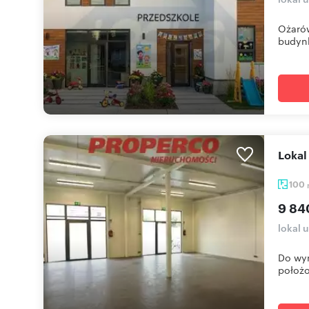
Ożarów
budynk
Loka
100
9 84
lokal 
Do wyn
położo