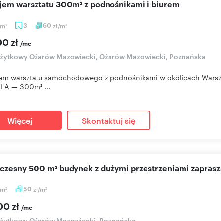
ajem warsztatu 300m² z podnośnikami i biurem
m
3
60
zł/m
2
2
00 zł
/mc
użytkowy Ożarów Mazowiecki, Ożarów Mazowiecki, Poznańska
em warsztatu samochodowego z podnośnikami w okolicach Warsz
LA — 300m² ...
Więcej
Skontaktuj się
oczesny 500 m² budynek z dużymi przestrzeniami zapras
m
50
zł/m
2
2
00 zł
/mc
użytkowy Ożarów Mazowiecki, Poznańska