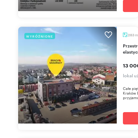
m
283
WYRÓŻNIONE
Przestronne biuro 283 m² z prywatnym wejściem i
elasty
13 00
lokal 
Całe pię
Kraków ​
przyjemn