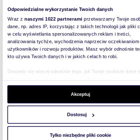
54
2
Odpowiedzialne wykorzystanie Twoich danych
Polecam lokal handlowo-usługowy 54 m² z
parkin
Wraz z
naszymi 1022 partnerami
przetwarzamy Twoje osob
dane, np. adres IP, korzystając z takich technologii jak pliki 
1 350 
w celu wyświetlania spersonalizowanych reklam i treści,
lokal 
analizowania tychże, wychodzenia naprzeciw oczekiwaniom
użytkowników i rozwoju produktów. Masz wybór odnośnie te
Na wyna
kto używa Twoich danych i w jakich celach to robi.
przy jed
m2.Bardz
Dowiedz się więcej odnośnie tego, jak Twoje osobiste dane 
przetwarzane oraz ustaw własne preferencje w
sekcji
szczegółów
. W Deklaracji plików cookie możesz zmienić lu
wycofać swoją zgodę w dowolnej chwili.
Akceptuj
Wykorzystujemy pliki cookie do spersonalizowania treści i r
m
Dostosuj
46
2
aby oferować funkcje społecznościowe i analizować ruch w 
witrynie. Informacje o tym, jak korzystasz z naszej witryny,
Lokal usługowy 46 m² w centrum Trzebini -
parking
udostępniamy partnerom społecznościowym, reklamowym i
Tylko niezbędne pliki cookie
analitycznym. Partnerzy mogą połączyć te informacje z inn