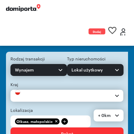
Dodaj
ogłoszenie
Rodzaj transakcji
Typ nieruchomości
Wynajem
Lokal użytkowy
Kraj
Lokalizacja
+ 0km
+
Olkusz, małopolskie
Pokaż