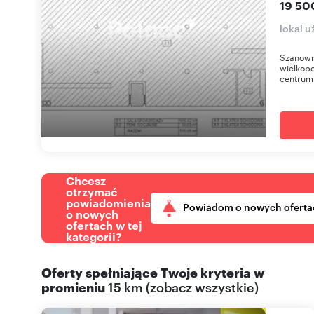
19 50
lokal u
Szanown
wielkop
centrum 
Chcesz
otrzymać
powiadomienia
Powiadom o nowych oferta
o nowych
ofertach w tej
kategorii?
Oferty spełniające Twoje kryteria w
promieniu
15 km
(
zobacz wszystkie
)