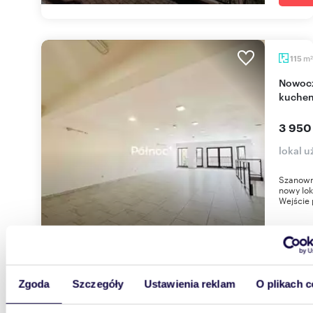
m
115
2
Nowoczesny lokal 115 m2 z parkingiem i aneksem
kuche
3 950
lokal 
Szanown
nowy lok
Wejście p
Zgoda
Szczegóły
Ustawienia reklam
O plikach c
m