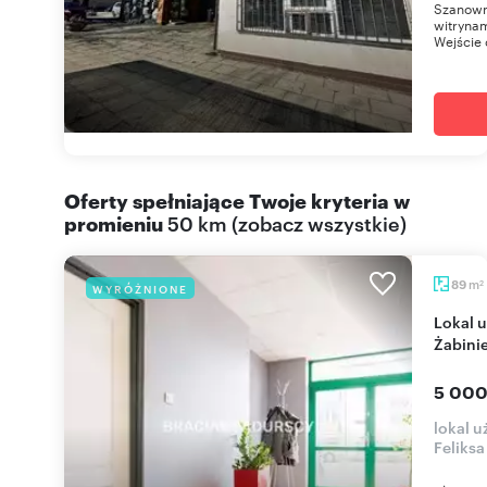
Szanowni
witryna
Wejście 
Oferty spełniające Twoje kryteria w
promieniu
50 km
(
zobacz wszystkie
)
m
89
WYRÓŻNIONE
2
Lokal użytkowy 89 m² z witryną, biura i recepcja,
Żabini
5 000
lokal 
Feliks