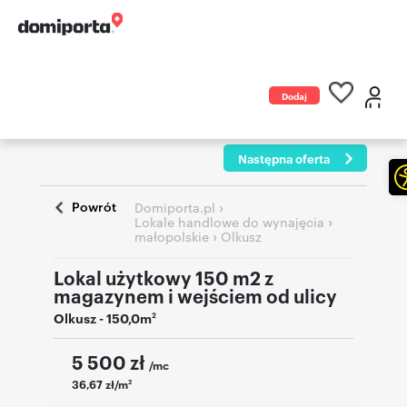
Dodaj
ogłoszenie
Następna oferta
Powrót
›
Domiporta.pl
›
Lokale handlowe do wynajęcia
›
małopolskie
Olkusz
Lokal użytkowy 150 m2 z
magazynem i wejściem od ulicy
Olkusz
- 150,0m
2
5 500
zł
/mc
36,67 zł/m
2