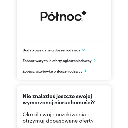
Dodatkowe dane ogłoszeniodawcy
ul. Balicka 75/4
Zobacz wszystkie oferty ogłoszeniodawcy
Kraków
małopolskie
PL
Zobacz wizytówkę ogłoszeniodawcy
126384
Pokaż telefon
Nie znalazłeś jeszcze swojej
wymarzonej nieruchomości?
Określ swoje oczekiwania i
otrzymuj dopasowane oferty