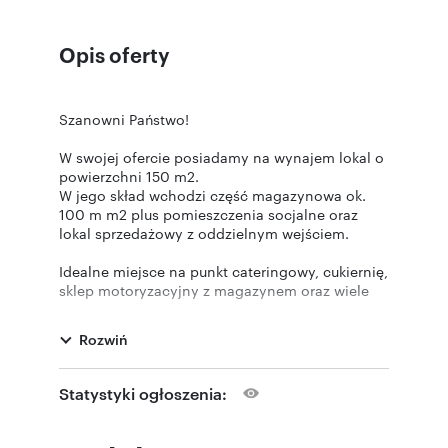
Opis oferty
Szanowni Państwo!
W swojej ofercie posiadamy na wynajem lokal o
powierzchni 150 m2.
W jego skład wchodzi część magazynowa ok.
100 m m2 plus pomieszczenia socjalne oraz
lokal sprzedażowy z oddzielnym wejściem.
Idealne miejsce na punkt cateringowy, cukiernię,
sklep motoryzacyjny z magazynem oraz wiele
innych!
Rozwiń
Miejsce oddalone ok. 1 km od centrum Olkusza.
Media: woda, prąd (nowa instalacja), gaz,
Statystyki ogłoszenia:
kanalizacja. Ogrzewanie i podgrzewanie wody
gazowe.