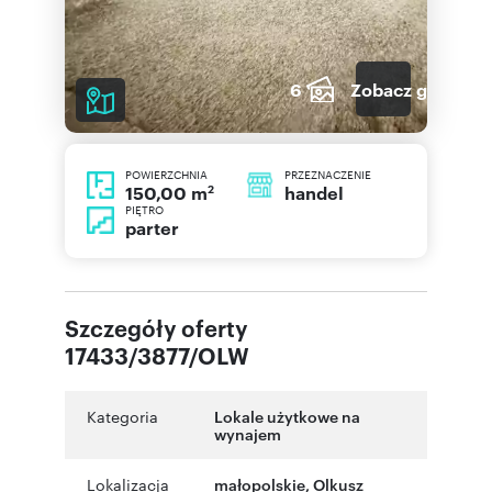
6
Zobacz galerię
POWIERZCHNIA
PRZEZNACZENIE
2
handel
150,00 m
PIĘTRO
parter
Szczegóły oferty
17433/3877/OLW
Kategoria
Lokale użytkowe na
wynajem
Lokalizacja
małopolskie
,
Olkusz