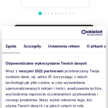
jest własnością Północ Nieruchomości Sp z o.o.
lub podmiotu współpracującego. Wszelkie prawa
zastrzeżone. Kopiowanie, rozpowszechnianie
oraz korzystanie z niniejszych materiałów w
jakikolwiek inny sposób wykraczający poza
dozwolony użytek określony przepisami ustawy
z 4 lutego 1994 r. o prawie autorskim i prawach
pokrewnych (Dz. U. 1994, nr 24 poz. 83 z późn.
Wyślij
zm.) bez pisemnej zgody Północ Nieruchomości
wiadomość
Sp z o.o. lub podmiotów współpracujących jest
zabronione i może stanowić podstawę
Zgoda
Szczegóły
Ustawienia reklam
O plikach c
odpowiedzialności cywilnej oraz karnej.
To najlepszy
sposób, aby
Niniejsze materiały stanowią tajemnicę
Odpowiedzialne wykorzystanie Twoich danych
przedsiębiorstwa PÓŁNOC NIERUCHOMOŚCI Sp.
właściciel
z o.o. w rozumieniu ustawy z dnia 16 kwietnia
oferty
Wraz z
naszymi 1022 partnerami
przetwarzamy Twoje
1993 r. o zwalczaniu nieuczciwej konkurencji
osobiste dane, np. adres IP, korzystając z takich
szybko się z
(Dz. U. z 2003 r., Nr 153, poz. 1503 z późn. zm.).
technologii jak pliki cookie, w celu wyświetlania
Tobą
Oferta wysłana z programu dla biur
spersonalizowanych reklam i treści, analizowania tychże,
skontaktował!
nieruchomości ASARI CRM (asaricrm.com)
wychodzenia naprzeciw oczekiwaniom użytkowników i
rozwoju produktów. Masz wybór odnośnie tego, kto
używa Twoich danych i w jakich celach to robi.