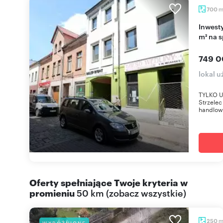
700
Inwestycja w centrum Strzelec Opolskich - 700
m² na 
749 0
lokal u
TYLKO U 
Strzele
handlow
Oferty spełniające Twoje kryteria w
promieniu
50 km
(
zobacz wszystkie
)
250
WYRÓŻNIONE