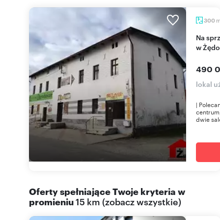
300
Na sprzedaż lokal użytkowy z dużym potencjałem
w Żędo
490 0
lokal 
| Poleca
centrum,
dwie sale
Oferty spełniające Twoje kryteria w
promieniu
15 km
(
zobacz wszystkie
)