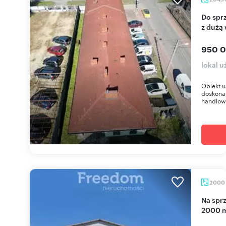
Do sprzedania obiekt usługowo-handlowy 652 m²
z dużą 
950 0
lokal 
Obiekt u
doskona
handlowy
2000
Na sprzedaż hala produkcyjno-magazynowa
2000 m