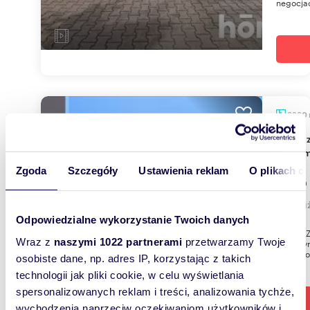
negocjac
3230
Do sprzedania kompleks magazynowo-biurowy
3230 m
Zgoda
Szczegóły
Ustawienia reklam
O plikach c
1 050
lokal 
Odpowiedzialne wykorzystanie Twoich danych
NA SPRZ
Wraz z
naszymi 1022 partnerami
przetwarzamy Twoje
magazyn
OpolaLok
osobiste dane, np. adres IP, korzystając z takich
technologii jak pliki cookie, w celu wyświetlania
spersonalizowanych reklam i treści, analizowania tychże,
wychodzenia naprzeciw oczekiwaniom użytkowników i