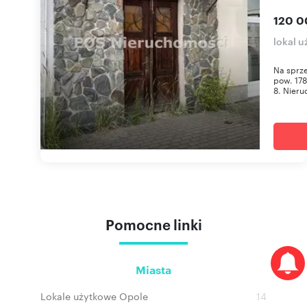
120 0
lokal 
Na sprz
pow. 178
8. Nieru
Pomocne linki
Miasta
Lokale użytkowe Opole
14