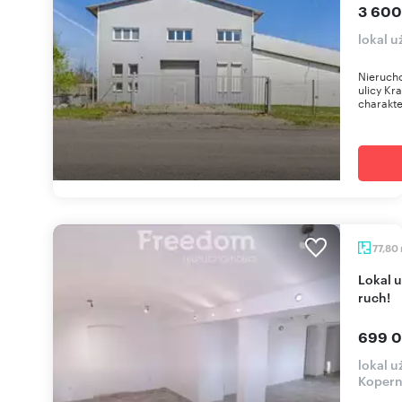
3 600
lokal 
Nierucho
ulicy Kr
charakte
77,80
Lokal użytkowy 78 m2 w centrum Opola - duży
ruch!
699 0
lokal u
Kopern