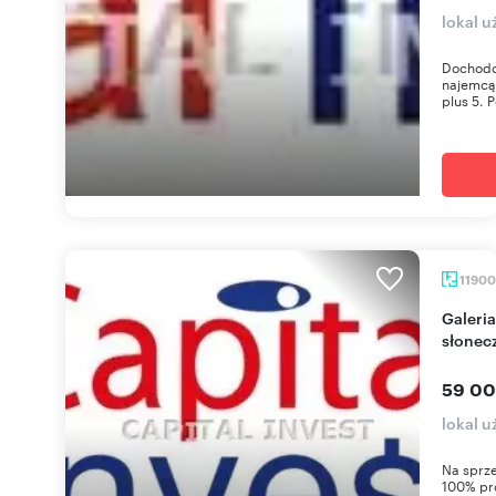
lokal u
Dochodo
najemcą 
plus 5. 
1190
Galeria 11 900 m² w Katowicach z energią
słonec
59 00
lokal 
Na sprze
100% pr