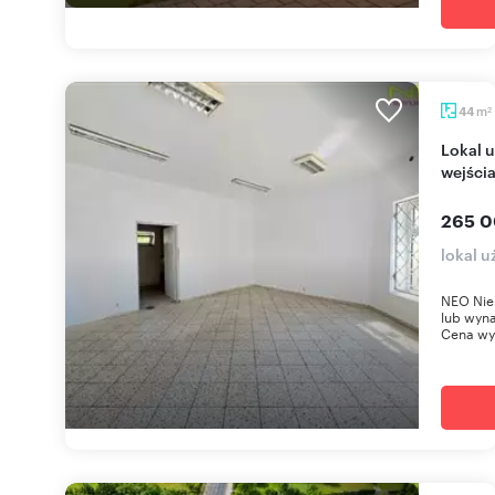
m
44
2
Lokal użytkowy z dużą ekspozycją - parking i dwa
wejści
265 0
lokal 
NEO Nier
lub wyna
Cena wyn