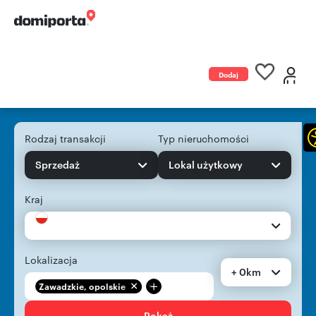
Dodaj
ogłoszenie
Rodzaj transakcji
Typ nieruchomości
Sprzedaż
Lokal użytkowy
Kraj
Lokalizacja
+ 0km
+
Zawadzkie, opolskie
Pokaż