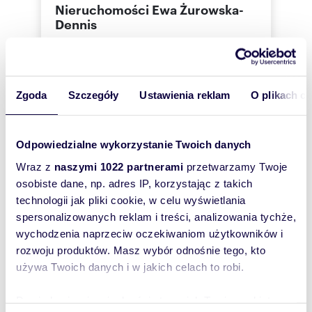
Nieruchomości Ewa Żurowska-
Dennis
Zgoda
Szczegóły
Ustawienia reklam
O plikach c
Tomasz
Cisiński
Nieruchomości Ewa Żurowska-Dennis
Odpowiedzialne wykorzystanie Twoich danych
602 72
Pokaż telefon
Wraz z
naszymi 1022 partnerami
przetwarzamy Twoje
osobiste dane, np. adres IP, korzystając z takich
technologii jak pliki cookie, w celu wyświetlania
690 36
Pokaż telefon
spersonalizowanych reklam i treści, analizowania tychże,
wychodzenia naprzeciw oczekiwaniom użytkowników i
rozwoju produktów. Masz wybór odnośnie tego, kto
Zostaw telefon, oddzwonimy
używa Twoich danych i w jakich celach to robi.
bezpłatnie
Dowiedz się więcej odnośnie tego, jak Twoje osobiste