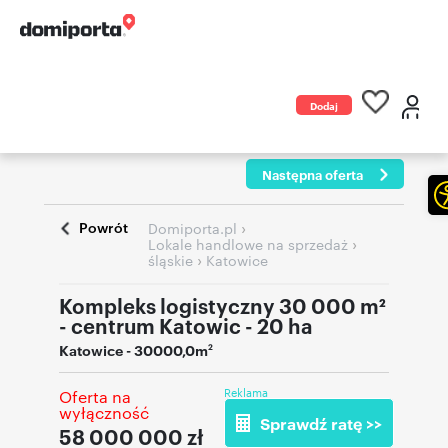
Dodaj
ogłoszenie
Następna oferta
Powrót
›
Domiporta.pl
›
Lokale handlowe na sprzedaż
›
śląskie
Katowice
Kompleks logistyczny 30 000 m²
- centrum Katowic - 20 ha
Katowice
- 30000,0m
2
Reklama
Oferta na
wyłączność
Sprawdź ratę >>
58 000 000
zł