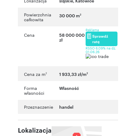
Lokalizacja
śląskie
,
Katowice
Powierzchnia
30 000 m
2
całkowita
Reklama
Cena
58 000 000
Sprawdź
zł
ratę
RSSO 6,09% na dz.
01.06.26
Cena za m
1 933,33 zł/m
2
2
Forma
Własność
własności
Przeznaczenie
handel
Lokalizacja