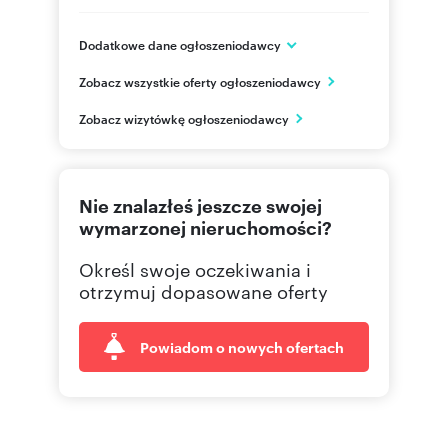
Dodatkowe dane ogłoszeniodawcy
Rynek 14
Zobacz wszystkie oferty ogłoszeniodawcy
Strzelce Opolskie
opolskie
PL
Zobacz wizytówkę ogłoszeniodawcy
500 15
Pokaż telefon
Nie znalazłeś jeszcze swojej
690 36
Pokaż telefon
wymarzonej nieruchomości?
Określ swoje oczekiwania i
otrzymuj dopasowane oferty
Powiadom o nowych ofertach