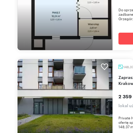
Do sprze
zadbane
Grzegórzk
148,3
Zapraszam do zakupu lokalu 148 m² w centrum
Krako
2 359 
lokal 
Private
ofertę s
148,37 