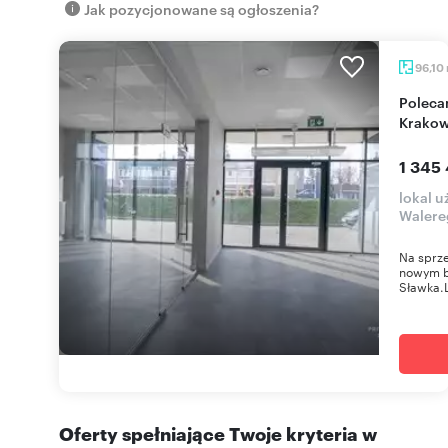
Jak pozycjonowane są ogłoszenia?
96,10
Polecam lokal 96 m² w nowoczesnym budynku w
Krakow
1 345 
lokal 
Walere
Na sprze
nowym b
Sławka.
Oferty spełniające Twoje kryteria w