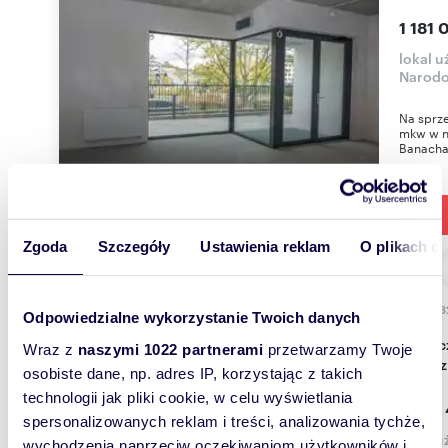
1 181 
lokal 
Narodo
Na sprze
mkw w n
Banacha
Zgoda
Szczegóły
Ustawienia reklam
O plikach c
222,
Odpowiedzialne wykorzystanie Twoich danych
Nowoczesne lokale usługowe w Skawinie (222 m²,
Wraz z
naszymi 1022 partnerami
przetwarzamy Twoje
widocz
osobiste dane, np. adres IP, korzystając z takich
technologii jak pliki cookie, w celu wyświetlania
1 667 
spersonalizowanych reklam i treści, analizowania tychże,
lokal 
wychodzenia naprzeciw oczekiwaniom użytkowników i