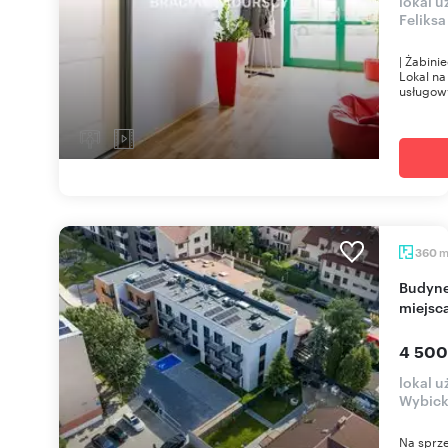
lokal 
Feliks
| Żabini
Lokal na
usługow
360
Budynek usługowy 360 m² (Krowodrza, Kraków) z
miejsc
4 500
lokal 
Wybick
Na sprze