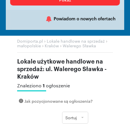
Powiadom o nowych ofertach
›
›
Domiporta.pl
Lokale handlowe na sprzedaż
›
›
małopolskie
Kraków
Walerego Sławka
Lokale użytkowe handlowe na
sprzedaż: ul. Walerego Sławka -
Kraków
1
Znaleziono
ogłoszenie
Jak pozycjonowane są ogłoszenia?
Sortuj