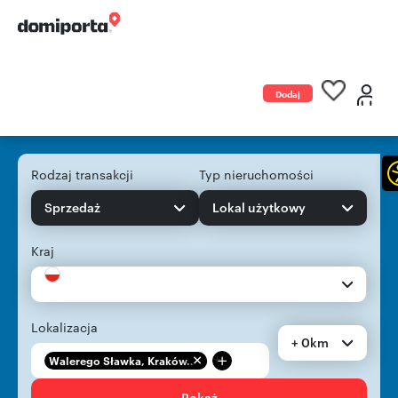
Dodaj
ogłoszenie
Rodzaj transakcji
Typ nieruchomości
Sprzedaż
Lokal użytkowy
Kraj
Lokalizacja
+ 0km
+
Walerego Sławka, Kraków...
Pokaż