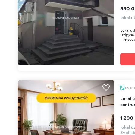
580 0
lokal 
Lokal us
*zdjęcia
miejscow
65,16
Lokal użytkowy na parterze z witrynami w
centru
1 290
lokal u
Zyblik