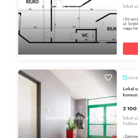
lokal 
| Do spr
ul. Szyb
ciągu ha
200,
Lokal użytkowy 200,8 m² w Krakowie (blisko
komuni
2 100
lokal 
Feliks
| Żabini