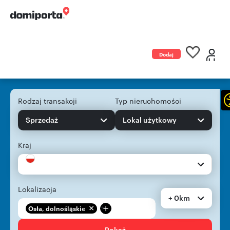
Dodaj
ogłoszenie
Rodzaj transakcji
Typ nieruchomości
Sprzedaż
Lokal użytkowy
Kraj
Lokalizacja
+ 0km
+
Osła, dolnośląskie
Pokaż