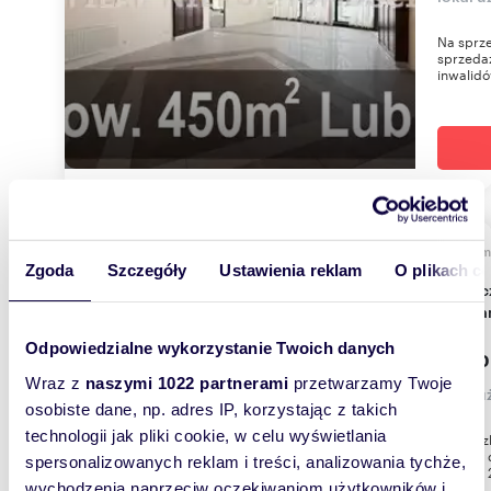
Na sprze
sprzedaż
inwalidó
m
470
WYRÓŻNIONE
Zgoda
Szczegóły
Ustawienia reklam
O plikach c
Nowoczesny lokal 470 m² przy Biedronce -
polec
Odpowiedzialne wykorzystanie Twoich danych
3 500
Wraz z
naszymi 1022 partnerami
przetwarzamy Twoje
lokal u
osobiste dane, np. adres IP, korzystając z takich
technologii jak pliki cookie, w celu wyświetlania
Obiekt z
oddany d
spersonalizowanych reklam i treści, analizowania tychże,
otwarty 2
wychodzenia naprzeciw oczekiwaniom użytkowników i