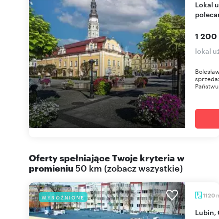
Lokal usługowy 100 m² w centrum Bolesławca -
poleca
1 200
lokal 
Bolesław
sprzeda
Państwu 
Oferty spełniające Twoje kryteria w
promieniu
50 km
(
zobacz wszystkie
)
1120
WYRÓŻNIONE
Lubin, Centrum – 950 m² z własnym parkingiem i