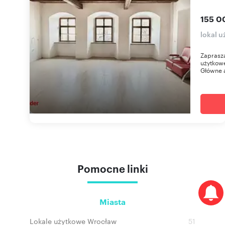
155 0
lokal u
Zaprasza
użytkowe
Główne a
Pomocne linki
Miasta
Lokale użytkowe Wrocław
51