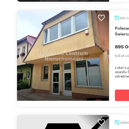
m
180
Polecam lokal użytkowy 180 m2 na
Świerc
895 0
lokal 
Lokal o 
osiedlu 
odrębne 
149,6