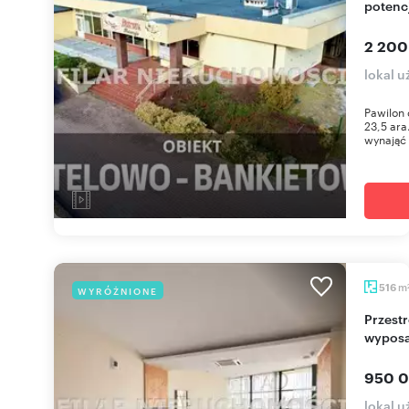
potenc
2 200
lokal 
Pawilon 
23,5 ara
wynająć 
m
516
WYRÓŻNIONE
Przestronny lokal w centrum Lubina z pełnym
wypos
950 0
lokal 