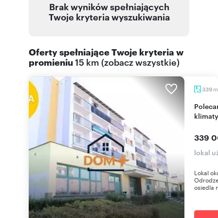
Brak wyników spełniających
Twoje kryteria wyszukiwania
Oferty spełniające Twoje kryteria w
promieniu
15 km
(
zobacz wszystkie
)
m
339
Polecam lokal użytkowy 339 m² z parkingiem i
klimat
339 0
lokal 
Lokal ok
Odrodze
osiedla 