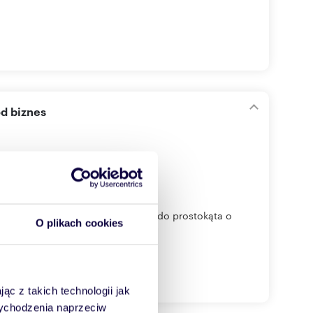
od biznes
iałka płaska, kształtem zbliżona do prostokąta o
O plikach cookies
ąc z takich technologii jak
 wychodzenia naprzeciw