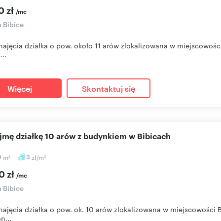
0 zł
/mc
a Bibice
ajęcia działka o pow. około 11 arów zlokalizowana w miejscowości 
...
Więcej
Skontaktuj się
ajmę działkę 10 arów z budynkiem w Bibicach
0
m
3
zł/m
2
2
0 zł
/mc
a Bibice
ajęcia działka o pow. ok. 10 arów zlokalizowana w miejscowości B
n...