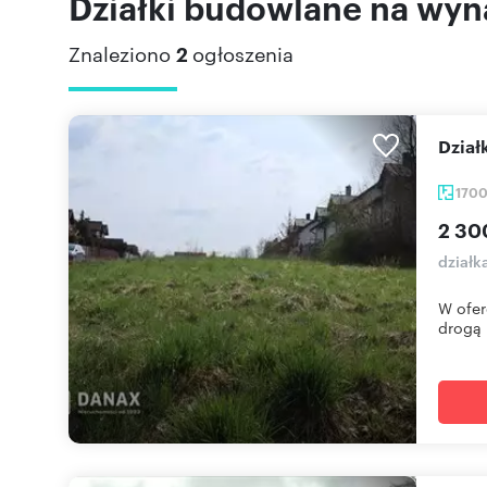
Działki budowlane na wy
Znaleziono
2
ogłoszenia
Dzia
170
2 30
działk
W ofer
drogą .