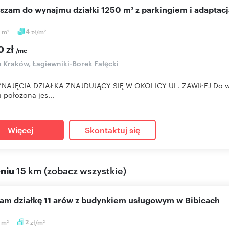
aszam do wynajmu działki 1250 m² z parkingiem i adaptacj
0
m
4
zł/m
2
2
0 zł
/mc
a Kraków, Łagiewniki-Borek Fałęcki
NAJĘCIA DZIAŁKA ZNAJDUJĄCY SIĘ W OKOLICY UL. ZAWIŁEJ Do wyna
a położona jes...
Więcej
Skontaktuj się
eniu
15 km
(
zobacz wszystkie
)
cam działkę 11 arów z budynkiem usługowym w Bibicach
0
m
2
zł/m
2
2