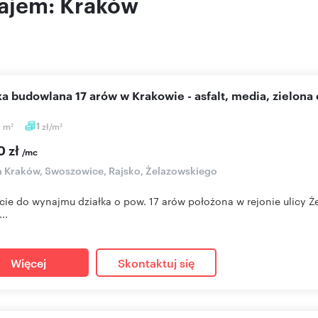
najem: Kraków
łka budowlana 17 arów w Krakowie - asfalt, media, zielona 
0
m
1
zł/m
2
2
0 zł
/mc
a Kraków, Swoszowice, Rajsko, Żelazowskiego
cie do wynajmu działka o pow. 17 arów położona w rejonie ulicy Ż
..
Więcej
Skontaktuj się