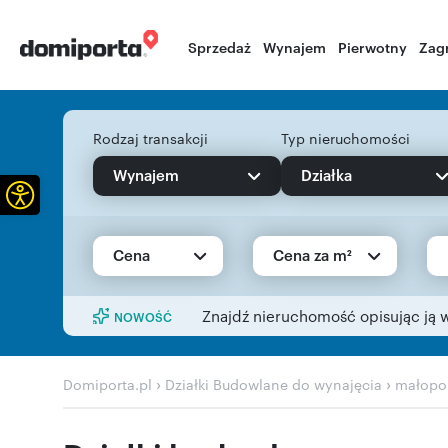
Sprzedaż
Wynajem
Pierwotny
Zag
Rodzaj transakcji
Typ nieruchomości
Wynajem
Działka
Otwórz pasek narzędzi
Cena
Cena za m²
Znajdź nieruchomość opisując ją 
NOWOŚĆ
›
›
Domiporta.pl
Działki Budowlane do wynajęcia
małopol