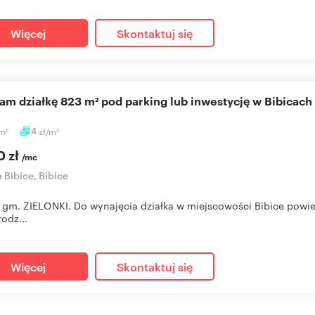
Więcej
Skontaktuj się
cam działkę 823 m² pod parking lub inwestycję w Bibicach
m
4
zł/m
2
2
0 zł
/mc
a Bibice, Bibice
 gm. ZIELONKI. Do wynajęcia działka w miejscowości Bibice powi
rodz...
Więcej
Skontaktuj się