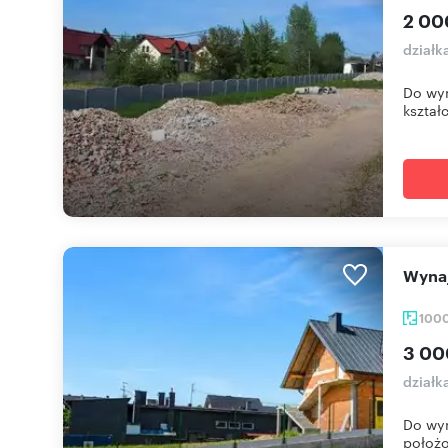
2 00
działk
Do wyn
kształc
Wyn
100
3 00
działk
Do wyn
położo