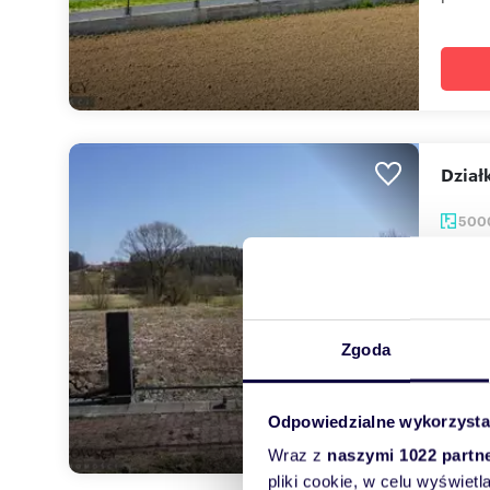
Dzia
500
7 50
działk
Do wyn
Zgoda
wym. 5
Odpowiedzialne wykorzysta
Wraz z
naszymi 1022 partn
pliki cookie, w celu wyświet