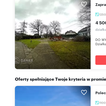
Zapr
125
4 50
działk
DO WY
Działk
Oferty spełniające Twoje kryteria w promi
Pole
110