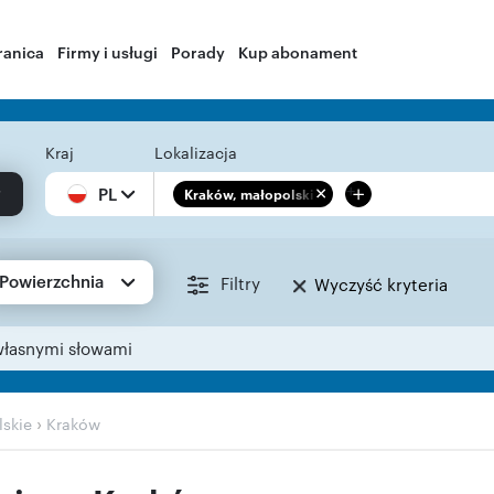
ranica
Firmy i usługi
Porady
Kup abonament
Kraj
Lokalizacja
+
PL
Kraków, małopolskie
Powierzchnia
Filtry
Wyczyść kryteria
własnymi słowami
›
skie
Kraków