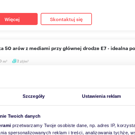
Więcej
Skontaktuj się
łka 50 arów z mediami przy głównej drodze E7 - idealna p
0
m
2
zł/m
2
2
0 zł
/mc
a Michałowice
ajęcia działka o pow. ok. 50 arów w miejscowości Michałowice . Dz
Szczegóły
Ustawienia reklam
4m...
nie Twoich danych
Więcej
Skontaktuj się
erami
przetwarzamy Twoje osobiste dane, np. adres IP, korzystaj
lania spersonalizowanych reklam i treści, analizowania tychże,