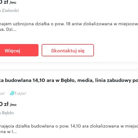
0 zł
/mc
a Zielonki
ajem uzbrojona działka o pow. 18 arów zlokalizowana w miejscow
a. Dzi...
Więcej
Skontaktuj się
łka budowlana 14,10 ara w Bębło, media, linia zabudowy p
0
m
1
zł/m
2
2
0 zł
/mc
a Bębło
ajęcia działka budowlana o pow. 14,10 ara zlokalizowana w miejsc
na w I...