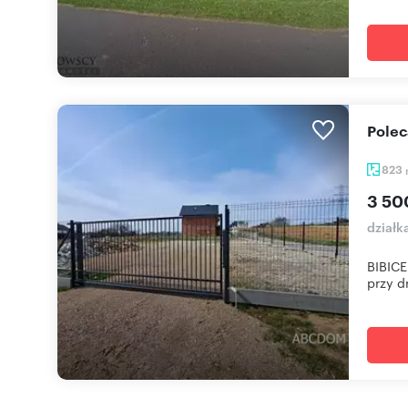
Pole
823
3 50
działk
BIBICE
przy d