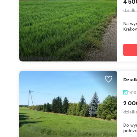
4 50
działk
Na wyn
Krakow
Dzia
141
2 00
działk
Do wyn
położo