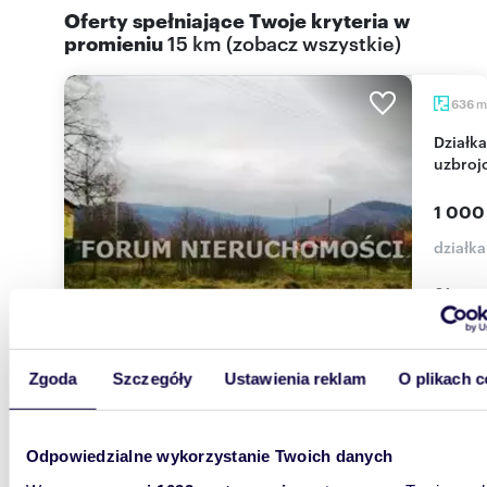
Oferty spełniające Twoje kryteria w
promieniu
15 km
(
zobacz wszystkie
)
m
636
Działka do wynajęcia w Jaworzu, 636 m2,
uzbroj
1 000
działk
Oferujem
wśród ni
dojazde
Zgoda
Szczegóły
Ustawienia reklam
O plikach c
Odpowiedzialne wykorzystanie Twoich danych