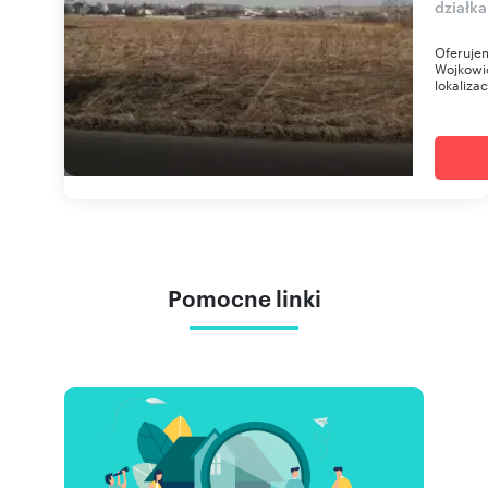
działk
Oferuje
Wojkowic
lokaliza
Pomocne linki