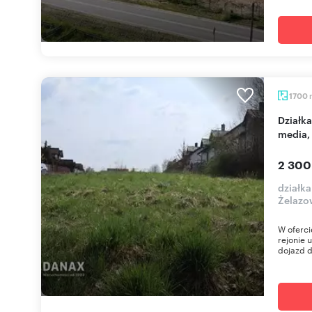
1700
Działka budowlana 17 arów w Krakowie - asfalt,
media, 
2 300
działk
Żelazo
W oferci
rejonie 
dojazd d