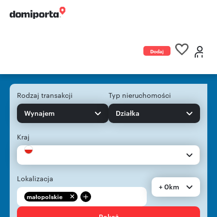
Dodaj
ogłoszenie
Rodzaj transakcji
Typ nieruchomości
Wynajem
Działka
Kraj
Lokalizacja
+ 0km
+
małopolskie
Pokaż