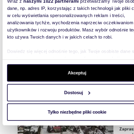
Wraz z
naszymi 1022 partnerami
przetwarzamy Twoje osob
m
881
dane, np. adres IP, korzystając z takich technologii jak pliki 
Działka budowlana 881 m² w Komorowicach
w celu wyświetlania spersonalizowanych reklam i treści,
Krakows
analizowania tychże, wychodzenia naprzeciw oczekiwaniom
użytkowników i rozwoju produktów. Masz wybór odnośnie te
3 524
kto używa Twoich danych i w jakich celach to robi.
działk
Przeci
Dowiedz się więcej odnośnie tego, jak Twoje osobiste dane 
przetwarzane oraz ustaw własne preferencje w
sekcji
Na wyna
wschodni
szczegółów
. W Deklaracji plików cookie możesz zmienić lu
powierzc
wycofać swoją zgodę w dowolnej chwili.
Akceptuj
Wykorzystujemy pliki cookie do spersonalizowania treści i r
Dostosuj
aby oferować funkcje społecznościowe i analizować ruch w 
witrynie. Informacje o tym, jak korzystasz z naszej witryny,
udostępniamy partnerom społecznościowym, reklamowym i
Tylko niezbędne pliki cookie
analitycznym. Partnerzy mogą połączyć te informacje z inn
m
745
danymi otrzymanymi od Ciebie lub uzyskanymi podczas
Zapraszam do wynajmu działki 745 m² z
korzystania z ich usług.