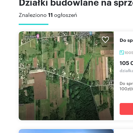
Działki budowlane na spr
Znaleziono
11
ogłoszeń
Do 
100
105 
dział
Do spr
100zł/m