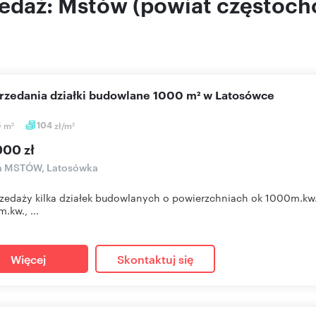
zedaż: Mstów (powiat częstoch
sprzedania działki budowlane 1000 m² w Latosówce
5
m
104
zł/m
2
2
000 zł
ka MSTÓW, Latosówka
zedaży kilka działek budowlanych o powierzchniach ok 1000m.kw.
.kw., ...
Więcej
Skontaktuj się