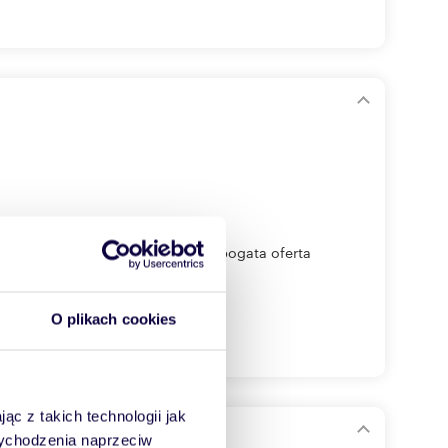
analizacja, prąd. W sąsiedztwie: bogata oferta
O plikach cookies
ąc z takich technologii jak
 wychodzenia naprzeciw