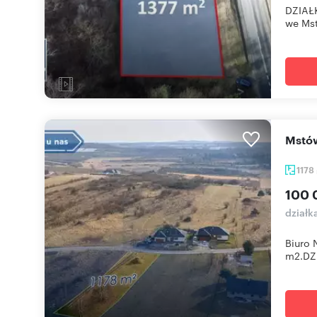
DZIAŁK
we Mst
Mst
1178
100 
działk
Biuro 
m2.DZI