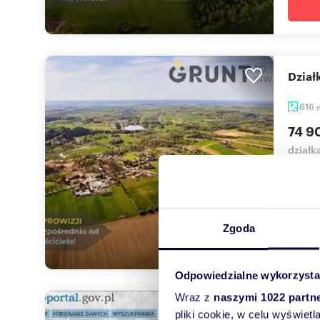
Dzia
616
74 9
działk
Dojazd
handlo
Zgoda
Odpowiedzialne wykorzysta
Wraz z
naszymi 1022 partn
Sprz
pliki cookie, w celu wyświet