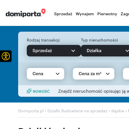
Sprzedaż
Wynajem
Pierwotny
Zag
Rodzaj transakcji
Typ nieruchomości
Sprzedaż
Działka
Otwórz pasek narzędzi
Cena
Cena za m²
Znajdź nieruchomość opisując ją 
NOWOŚĆ
›
›
›
Domiporta.pl
Działki Budowlane na sprzedaż
śląskie