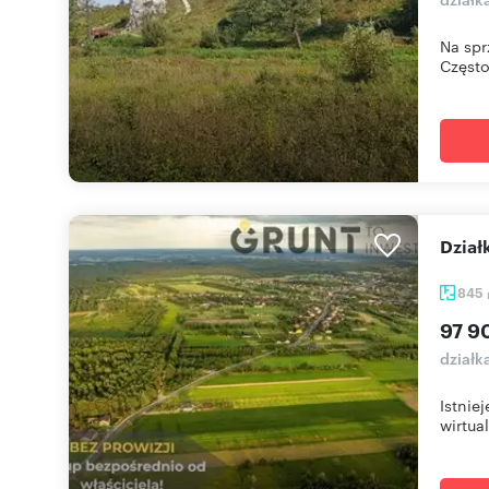
Na spr
Często
Dzia
845
97 9
działk
Istnie
wirtual