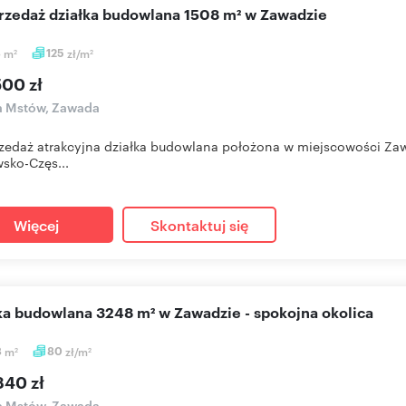
przedaż działka budowlana 1508 m² w Zawadzie
8
m
125
zł/m
2
2
500 zł
a Mstów, Zawada
zedaż atrakcyjna działka budowlana położona w miejscowości Zaw
sko-Częs...
Więcej
Skontaktuj się
łka budowlana 3248 m² w Zawadzie - spokojna okolica
8
m
80
zł/m
2
2
840 zł
a Mstów, Zawada