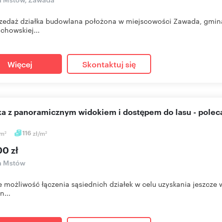
zedaż działka budowlana położona w miejscowości Zawada, gmina
chowskiej...
Więcej
Skontaktuj się
łka z panoramicznym widokiem i dostępem do lasu - pole
m
116
zł/m
2
2
00 zł
a Mstów
je możliwość łączenia sąsiednich działek w celu uzyskania jeszcz
n...