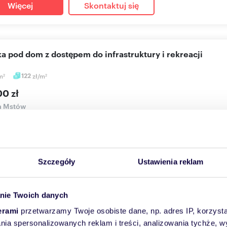
Więcej
Skontaktuj się
łka pod dom z dostępem do infrastruktury i rekreacji
m
122
zł/m
2
2
00 zł
a Mstów
 drogą asfaltową, dostępna infrastruktura techniczna: wodociąg, k
wo-u...
Szczegóły
Ustawienia reklam
Więcej
Skontaktuj się
nie Twoich danych
erami
przetwarzamy Twoje osobiste dane, np. adres IP, korzystaj
edam działkę budowlaną z widokiem na Wartę w Mstowie
lania spersonalizowanych reklam i treści, analizowania tychże,