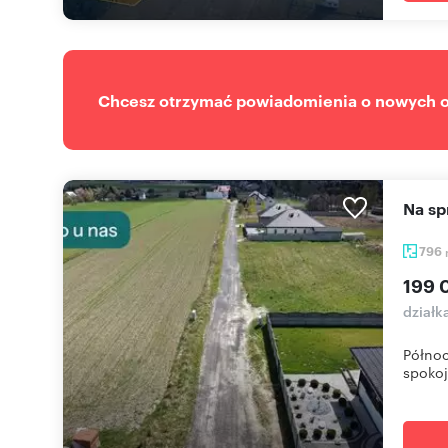
Chcesz otrzymać powiadomienia o nowych of
Na 
796
199 
działk
Północ
spokoj