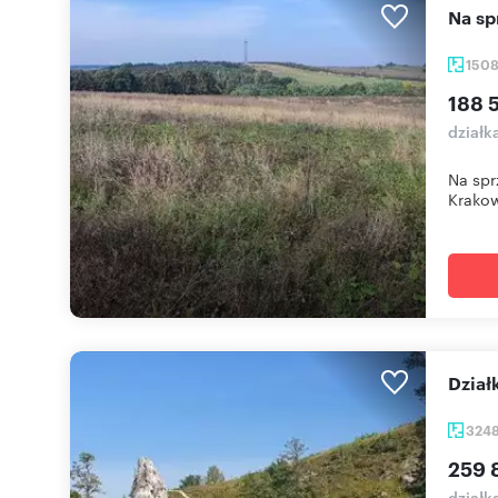
Na s
150
188 
działk
Na spr
Krakow
Dzia
324
259 
działk