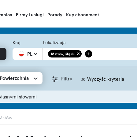
ranica
Firmy i usługi
Porady
Kup abonament
Kraj
Lokalizacja
+
PL
Mstów, śląskie
Powierzchnia
Filtry
Wyczyść kryteria
własnymi słowami
Mstów