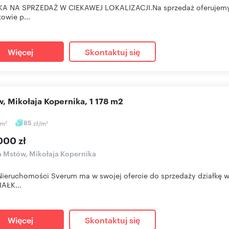
A NA SPRZEDAŻ W CIEKAWEJ LOKALIZACJI.Na sprzedaż oferujemy a
owie p...
Więcej
Skontaktuj się
ów, Mikołaja Kopernika, 1 178 m2
m
85
zł/m
2
2
000 zł
a Mstów, Mikołaja Kopernika
Nieruchomości Sverum ma w swojej ofercie do sprzedaży działkę w 
AŁK...
Więcej
Skontaktuj się