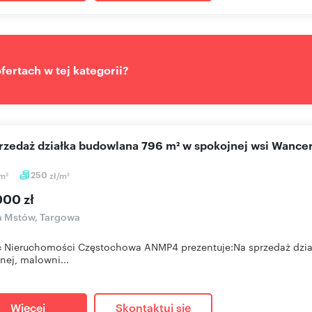
ertach w tej kategorii?
sprzedaż działka budowlana 796 m² w spokojnej wsi Wance
m
250
zł/m
2
2
000 zł
a Mstów, Targowa
 Nieruchomości Częstochowa ANMP4 prezentuje:Na sprzedaż dzia
nej, malowni...
Więcej
Skontaktuj się