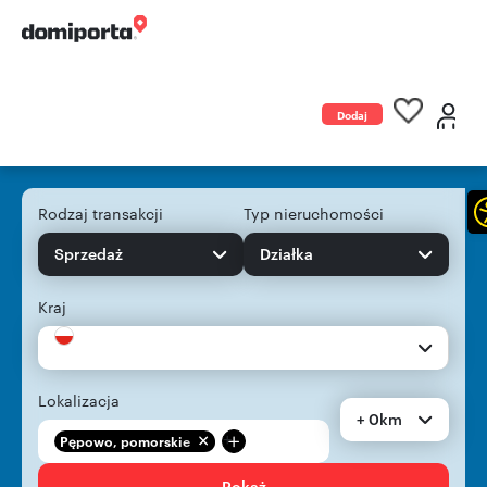
Dodaj
ogłoszenie
Rodzaj transakcji
Typ nieruchomości
Sprzedaż
Działka
Kraj
Lokalizacja
+ 0km
+
Pępowo, pomorskie
Pokaż