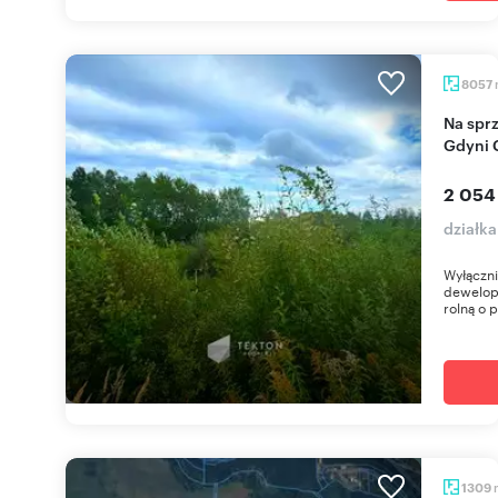
8057
Na sprzedaż działka inwestycyjna 8057 m² w
Gdyni 
2 054 
działk
Wyłączni
dewelop
rolną o 
1309