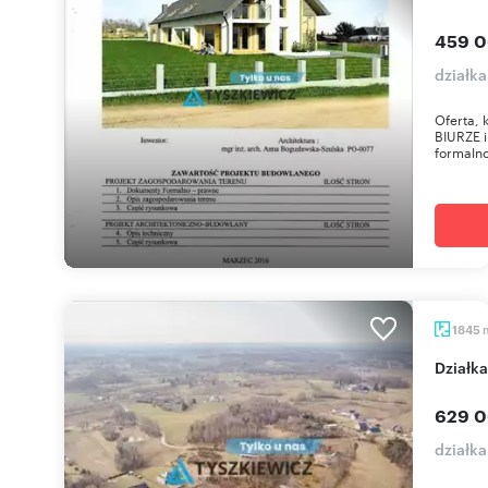
459 0
działka
Oferta,
BIURZE 
formalno
1845
dział
629 0
działk