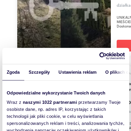
działk
UNIKALN
MIEŚCIEP
Doskonała
Zgoda
Szczegóły
Ustawienia reklam
O plikach c
1000
Działka 1000 m² w Tuchomiu (blisko jeziora) z
planem
Odpowiedzialne wykorzystanie Twoich danych
449 0
Wraz z
naszymi 1022 partnerami
przetwarzamy Twoje
osobiste dane, np. adres IP, korzystając z takich
działk
technologii jak pliki cookie, w celu wyświetlania
spersonalizowanych reklam i treści, analizowania tychże,
PRAWA 
DZIAŁK
wychodzenia naprzeciw oczekiwaniom użytkowników i