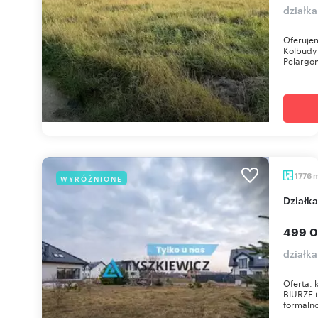
działka
Oferuje
Kolbudy 
Pelargon
1776
WYRÓŻNIONE
dział
499 0
działk
Oferta,
BIURZE 
formaln