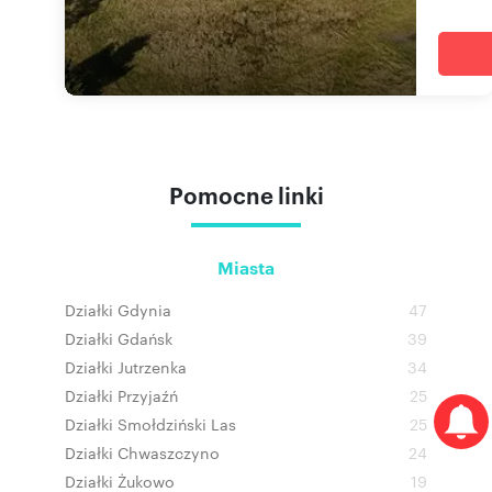
Pomocne linki
Miasta
Działki Gdynia
47
Działki Gdańsk
39
Działki Jutrzenka
34
Działki Przyjaźń
25
Działki Smołdziński Las
25
Działki Chwaszczyno
24
Działki Żukowo
19