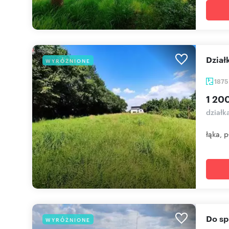
Dzi
WYRÓŻNIONE
187
1 20
dział
łąka, 
Do s
WYRÓŻNIONE