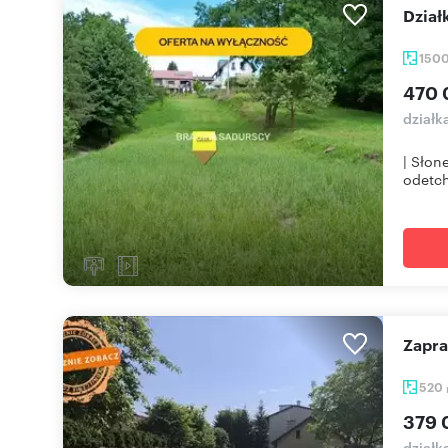
Dzia
150
470 
działk
| Słon
odetch
Zapr
520
379 
działk