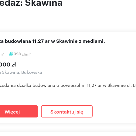
zedaż: Skawina
łka budowlana 11,27 ar w Skawinie z mediami.
m
398
zł/m
2
2
000 zł
a Skawina, Bukowska
zedania działka budowlana o powierzchni 11,27 ar w Skawinie ul.
...
Więcej
Skontaktuj się