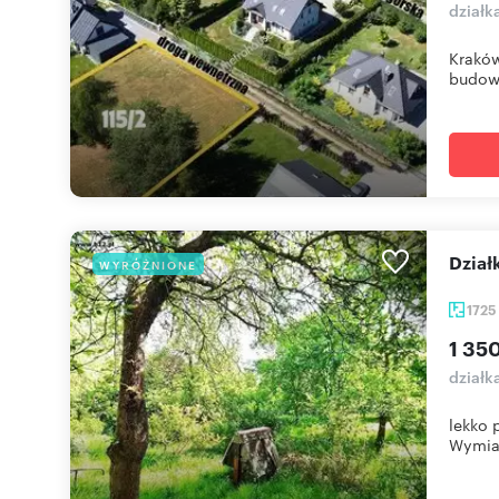
działk
Kraków
budowl
Dzia
WYRÓŻNIONE
172
1 35
działk
lekko 
Wymiar