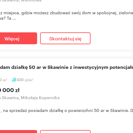
z miejsca, gdzie możesz zbudować swój dom w spokojnej, zielonej
a? Ta ...
Więcej
Skontaktuj się
edam działkę 50 ar w Skawinie z inwestycyjnym potencja
0
m
420
zł/m
2
2
0 000 zł
a Skawina, Mikołaja Kopernika
, na sprzedaż posiadam działkę o powierzchni 50 ar w Skawinie. Do