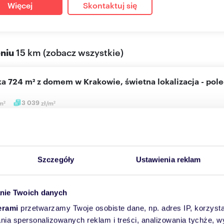
Więcej
Skontaktuj się
eniu
15 km
(
zobacz wszystkie
)
łka 724 m² z domem w Krakowie, świetna lokalizacja - pol
m
3 039
zł/m
2
2
0 000 zł
a Kraków, Podgórze Duchackie, Dobczycka
nieruchomości DKB INVEST oferuje na sprzedaż 7 arową działkę prz
Szczegóły
Ustawienia reklam
..
nie Twoich danych
Więcej
Skontaktuj się
erami
przetwarzamy Twoje osobiste dane, np. adres IP, korzystaj
lania spersonalizowanych reklam i treści, analizowania tychże,