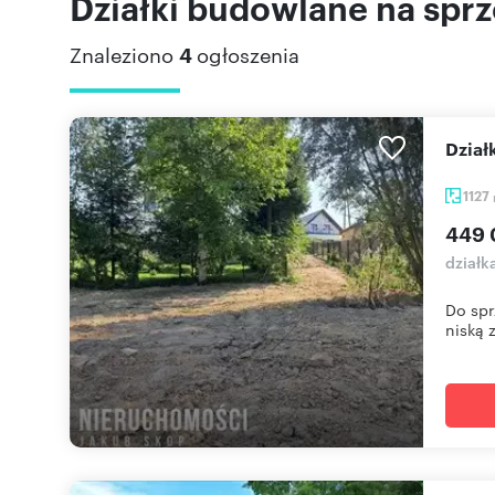
Działki budowlane na spr
Znaleziono
4
ogłoszenia
Dzia
1127
449 
działk
Do spr
niską z