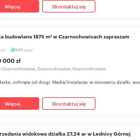
Więcej
Skontaktuj się
ałka budowlana 1875 m² w Czarnochowicach zapraszam
5
m
640
zł/m
2
2
0 000 zł
ka Czarnochowice, Czarnochowice, Czarnochowice
płaska, cofnięta od drogi; Media/instalacje: w otoczeniu działki, wod
Więcej
Skontaktuj się
przedania widokowa działka 27,24 ar w Lednicy Górnej