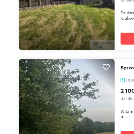
Szukas
Krakow
Sprz
500
2 10
działk
Witam 
te...