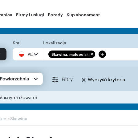
ranica
Firmy i usługi
Porady
Kup abonament
Kraj
Lokalizacja
+
PL
Skawina, małopolskie
Powierzchnia
Filtry
Wyczyść kryteria
własnymi słowami
›
kie
Skawina