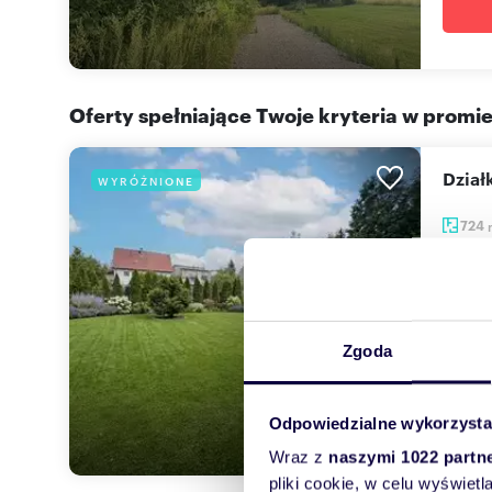
Oferty spełniające Twoje kryteria w promi
Dzia
WYRÓŻNIONE
724
2 20
działk
Biuro 
Zgoda
zabud.
Odpowiedzialne wykorzysta
Wraz z
naszymi 1022 partn
pliki cookie, w celu wyświet