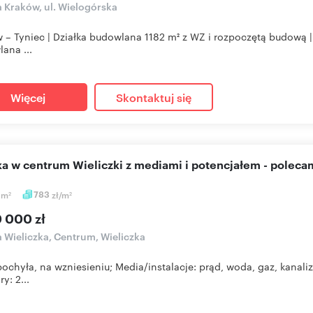
a Kraków, ul. Wielogórska
 – Tyniec | Działka budowlana 1182 m² z WZ i rozpoczętą budową |
ana ...
Więcej
Skontaktuj się
łka w centrum Wieliczki z mediami i potencjałem - poleca
5
m
783
zł/m
2
2
0 000 zł
a Wieliczka, Centrum, Wieliczka
pochyła, na wzniesieniu; Media/instalacje: prąd, woda, gaz, kanali
y: 2...