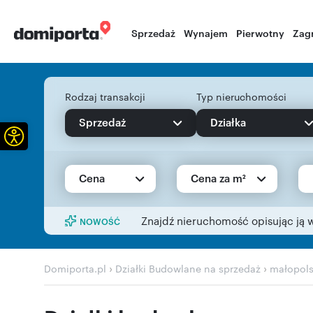
Sprzedaż
Wynajem
Pierwotny
Zag
Rodzaj transakcji
Typ nieruchomości
Sprzedaż
Działka
Otwórz pasek narzędzi
Cena
Cena za m²
Znajdź nieruchomość opisując ją 
NOWOŚĆ
›
›
Domiporta.pl
Działki Budowlane na sprzedaż
małopols