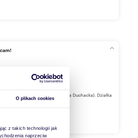
ecam!
y ul.Dobczyckiej w Krakowie (Wola Duchacka). Działka
O plikach cookies
ąc z takich technologii jak
 wychodzenia naprzeciw