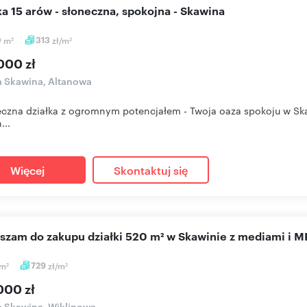
łka 15 arów - słoneczna, spokojna - Skawina
0
m
313
zł/m
2
2
000 zł
a Skawina, Altanowa
eczna działka z ogromnym potencjałem - Twoja oaza spokoju w Ska
...
Więcej
Skontaktuj się
aszam do zakupu działki 520 m² w Skawinie z mediami i 
m
729
zł/m
2
2
000 zł
a Skawina, Wiklinowa