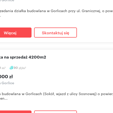
zedania działka budowlana w Gorlicach przy ul. Granicznej, o pow
.
Więcej
Skontaktuj się
ałka na sprzedaż 4200m2
0
m
90
zł/m
2
2
000 zł
a Gorlice
a budowlana w Gorlicach (Sokół, wjazd z ulicy Sosnowej) o powierz
en...