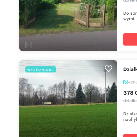
Do spr
wymi..
dzi
WYRÓŻNIONE
420
378 
działk
Działk
nachyl