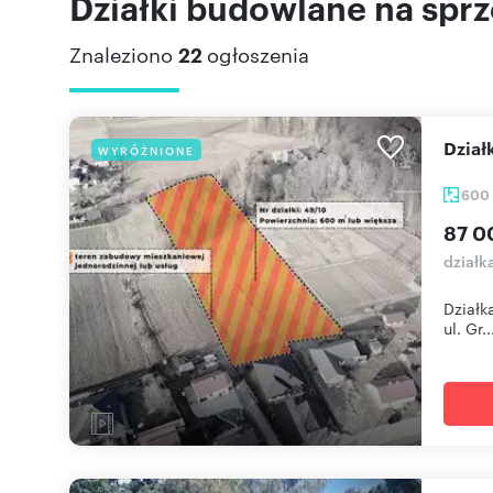
Działki budowlane na sprz
Znaleziono
22
ogłoszenia
dzia
WYRÓŻNIONE
600
87 0
działk
Działk
ul. Gr..