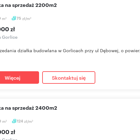
ałka na sprzedaż 2200m2
0
m
75
zł/m
2
2
000 zł
a Gorlice
zedania działka budowlana w Gorlicach przy ul Dębowej, o powierzch
Więcej
Skontaktuj się
ałka na sprzedaż 2400m2
0
m
124
zł/m
2
2
000 zł
a Gorlice