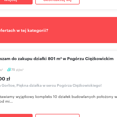
ertach w tej kategorii?
aszam do zakupu działki 801 m² w Pogórzu Ciężkowickim
m
75
zł/m
2
2
00 zł
a Gorlice, Piękna działka w sercu Pogórza Ciężkowickiego!
tawiamy wyjątkowy kompleks 10 działek budowlanych położony w 
od mi...