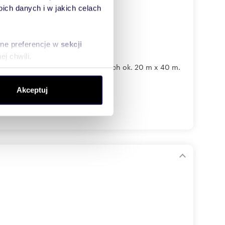
ch danych i w jakich celach
sne preferencje w
sekcji
j chwili.
łka w kształcie prostokąta o bokach ok. 20 m x 40 m.
ołecznościowe i analizować
Akceptuj
artnerom społecznościowym,
anymi od Ciebie lub