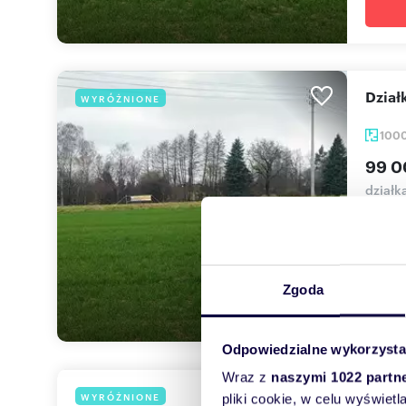
dzia
WYRÓŻNIONE
100
99 0
działk
Działk
Bardz..
Zgoda
Odpowiedzialne wykorzysta
Wraz z
naszymi 1022 partn
dzia
WYRÓŻNIONE
pliki cookie, w celu wyświet