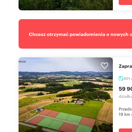
Chcesz otrzymać powiadomienia o nowych of
Zapr
801
59 9
działk
Przeds
19 km 