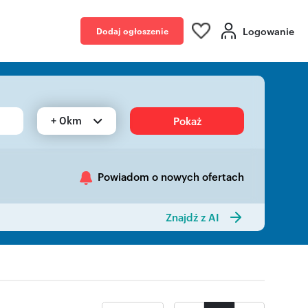
Logowanie
Dodaj ogłoszenie
+ 0km
Pokaż
Powiadom o nowych ofertach
Znajdź z AI