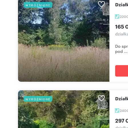
dzi
WYRÓŻNIONE
220
165 
działk
Do spr
pod ...
dzi
WYRÓŻNIONE
240
297 
działk