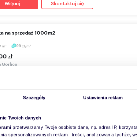
Więcej
Skontaktuj się
łka na sprzedaż 1000m2
0
m
99
zł/m
2
2
00 zł
a Gorlice
a budowlana w Gorlicach (Sokół, wjazd z ulicy Sosnowej) o powierz
.
Szczegóły
Ustawienia reklam
Więcej
Skontaktuj się
nie Twoich danych
erami
przetwarzamy Twoje osobiste dane, np. adres IP, korzystaj
łka na sprzedaż 827m2
lania spersonalizowanych reklam i treści, analizowania tychże,