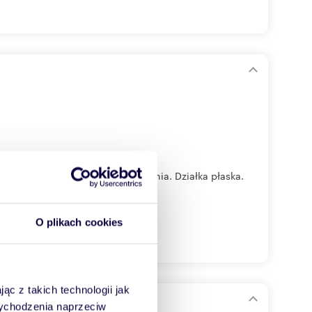
chni około 10 arów, do wydzielenia. Działka płaska.
O plikach cookies
ąc z takich technologii jak
 wychodzenia naprzeciw