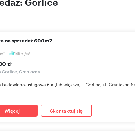
edaż: Gorlice
łka na sprzedaż 600m2
m
145
zł/m
2
2
00 zł
a Gorlice, Graniczna
a budowlano-usługowa 6 a (lub większa) – Gorlice, ul. Graniczna 
.
Więcej
Skontaktuj się