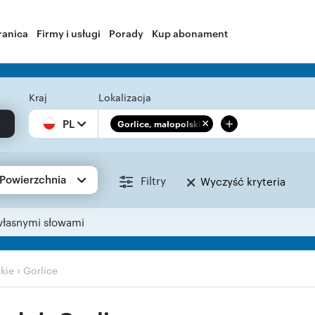
ranica
Firmy i usługi
Porady
Kup abonament
Kraj
Lokalizacja
+
PL
Gorlice, małopolskie
Powierzchnia
Filtry
Wyczyść kryteria
własnymi słowami
›
kie
Gorlice