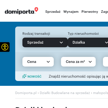
Sprzedaż
Wynajem
Pierwotny
Zag
Rodzaj transakcji
Typ nieruchomości
Sprzedaż
Działka
Otwórz pasek narzędzi
Cena
Cena za m²
Znajdź nieruchomość opisując ją 
NOWOŚĆ
›
›
Domiporta.pl
Działki Budowlane na sprzedaż
małopols