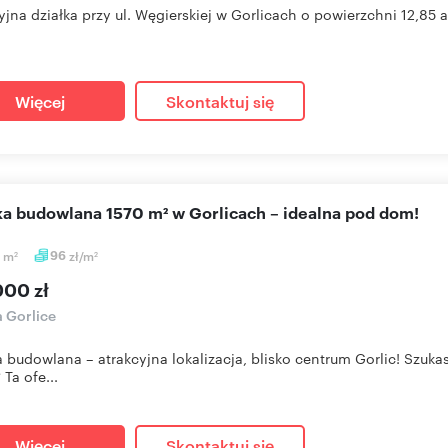
yjna działka przy ul. Węgierskiej w Gorlicach o powierzchni 12,85 a
Więcej
Skontaktuj się
łka budowlana 1570 m² w Gorlicach – idealna pod dom!
0
m
96
zł/m
2
2
000 zł
a Gorlice
a budowlana – atrakcyjna lokalizacja, blisko centrum Gorlic! Sz
Ta ofe...
Więcej
Skontaktuj się