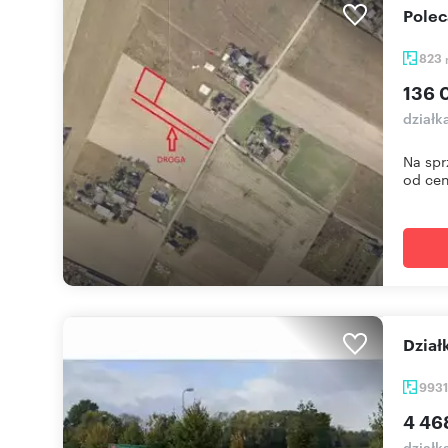
Pole
823
136 
działk
Na spr
od cent
Dzia
993
4 46
działk