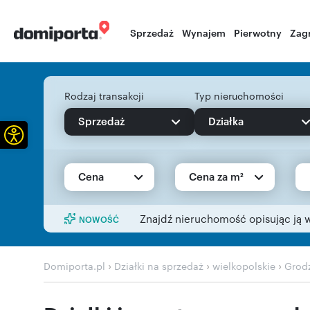
Sprzedaż
Wynajem
Pierwotny
Zag
Rodzaj transakcji
Typ nieruchomości
Sprzedaż
Działka
Otwórz pasek narzędzi
Cena
Cena za m²
Znajdź nieruchomość opisując ją 
NOWOŚĆ
›
›
›
Domiporta.pl
Działki na sprzedaż
wielkopolskie
Grodz