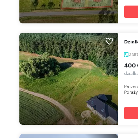
Dzi
335
400 
działk
Prezen
Poraży