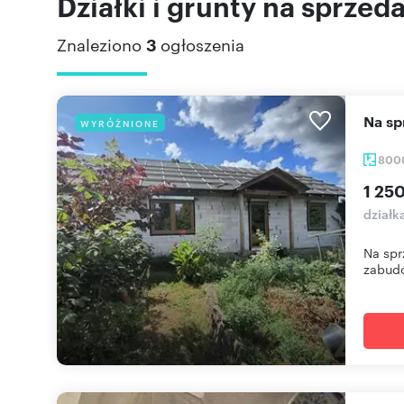
Działki i grunty na sprzed
Znaleziono
3
ogłoszenia
Na 
WYRÓŻNIONE
800
1 25
działk
Na spr
zabudo