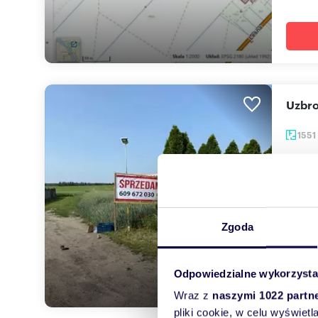
Uzbr
1551
178 3
działk
Zapras
malown
Zgoda
Odpowiedzialne wykorzysta
Wraz z
naszymi 1022 partn
pliki cookie, w celu wyświet