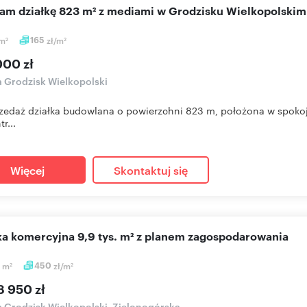
cam działkę 823 m² z mediami w Grodzisku Wielkopolskim
m
165
zł/m
2
2
000 zł
a Grodzisk Wielkopolski
zedaż działka budowlana o powierzchni 823 m, położona w spokoj
r...
Więcej
Skontaktuj się
łka komercyjna 9,9 tys. m² z planem zagospodarowania
1
m
450
zł/m
2
2
8 950 zł
a Grodzisk Wielkopolski, Zielonogórska