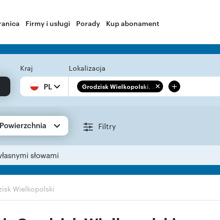
ranica
Firmy i usługi
Porady
Kup abonament
Kraj
Lokalizacja
+
PL
Grodzisk Wielkopolski, ...
Powierzchnia
Filtry
własnymi słowami
isk Wielkopolski