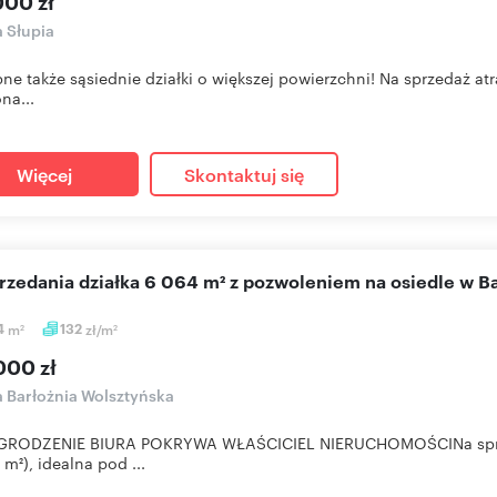
000 zł
a Słupia
ne także sąsiednie działki o większej powierzchni! Na sprzedaż a
na...
Więcej
Skontaktuj się
przedania działka 6 064 m² z pozwoleniem na osiedle w Ba
4
m
132
zł/m
2
2
000 zł
a Barłożnia Wolsztyńska
RODZENIE BIURA POKRYWA WŁAŚCICIEL NIERUCHOMOŚCINa sprzed
 m²), idealna pod ...