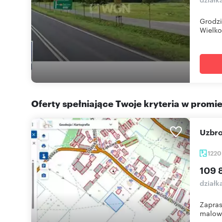
Grodzi
Wielko
Oferty spełniające Twoje kryteria w promi
Uzbr
122
109 
działk
Zapras
malown