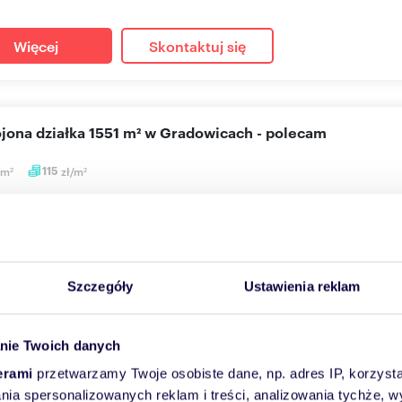
Więcej
Skontaktuj się
ojona działka 1551 m² w Gradowicach - polecam
m
115
zł/m
2
2
65 zł
a Gradowice
zam do zapoznania się z ofertą sprzedaży uzbrojonej działki budo
iczej miej...
Szczegóły
Ustawienia reklam
Więcej
Skontaktuj się
nie Twoich danych
erami
przetwarzamy Twoje osobiste dane, np. adres IP, korzystaj
lania spersonalizowanych reklam i treści, analizowania tychże,