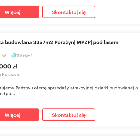
Więcej
Skontaktuj się
ałka budowlana 3357m2 Porażyn| MPZP| pod lasem
7
m
119
zł/m
2
2
000 zł
a Porażyn
tujemy Państwu ofertę sprzedaży atrakcyjnej działki budowlanej 
n (po...
Więcej
Skontaktuj się