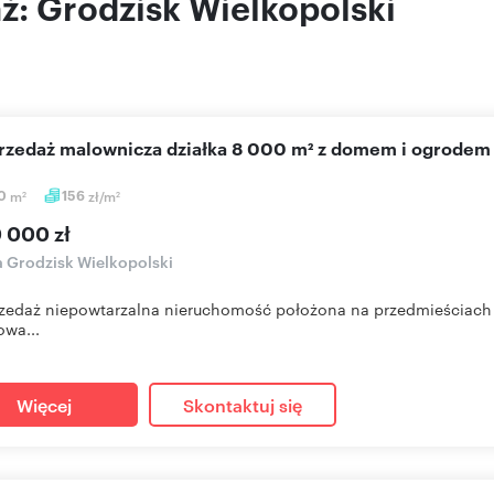
aż: Grodzisk Wielkopolski
sprzedaż malownicza działka 8 000 m² z domem i ogrodem
0
m
156
zł/m
2
2
0 000 zł
a Grodzisk Wielkopolski
zedaż niepowtarzalna nieruchomość położona na przedmieściach m
wa...
Więcej
Skontaktuj się