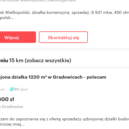
sk Wielkopolski, działka komercyjna, sprzedaż, 9 931 mkw, 450 z
polsk...
Więcej
Skontaktuj się
eniu
15 km
(
zobacz wszystkie
)
ojona działka 1220 m² w Gradowicach - polecam
0
m
90
zł/m
2
2
800 zł
a Gradowice
zam do zapoznania się z ofertą sprzedaży uzbrojonej działki bud
iczej miej...