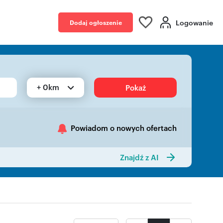
Logowanie
Dodaj ogłoszenie
+ 0km
Pokaż
Powiadom o nowych ofertach
Znajdź z AI