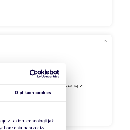
wlanej o powierzchni 1551 m², położonej w
O plikach cookies
ąc z takich technologii jak
 wychodzenia naprzeciw