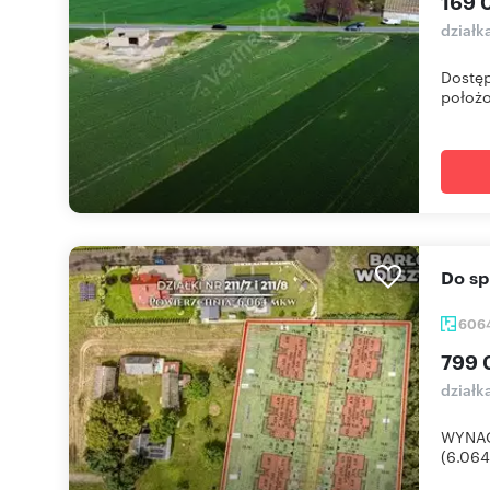
169 
działk
Dostęp
położo
Do s
606
799 
działk
WYNAG
(6.064