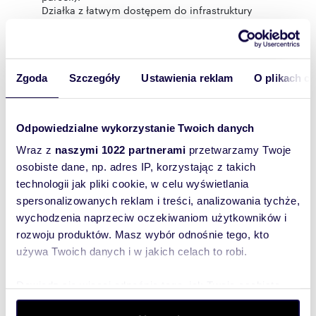
Działka z łatwym dostępem do infrastruktury
miasta około 9 km od Wolsztyna.
NAJBLIŻSZE OTOCZENIE:
Sąsiadującą zabudowę stanowią nowe domy
wolnostojące, pola oraz siedlisko.
MEDIA I WYMIARY:
Zgoda
Szczegóły
Ustawienia reklam
O plikach c
Prąd, gaz - w drodze przy działce, woda - własna
studnia, kanalizacja- szambo.
Szerokość ok 30 metrów x długość ok 29
Odpowiedzialne wykorzystanie Twoich danych
metrów.
ZALETY NIERUCHOMOŚCI:
Wraz z
naszymi 1022 partnerami
przetwarzamy Twoje
- dogodna powierzchnia działki pod budowę
osobiste dane, np. adres IP, korzystając z takich
domu jednorodzinnego,
- możliwość budowy domu i zamieszkania w
technologii jak pliki cookie, w celu wyświetlania
sąsiedztwie natury,
spersonalizowanych reklam i treści, analizowania tychże,
- w okolicy liczne lasy bogate w runo leśne,
wychodzenia naprzeciw oczekiwaniom użytkowników i
- dogodny dostęp do infrastruktury miasta,
rozwoju produktów. Masz wybór odnośnie tego, kto
Masz dodatkowe pytania- zapraszam do
kontaktu!
używa Twoich danych i w jakich celach to robi.
Do kogo się dodzwonisz?
Mam na imię Regina i od lat pomagam spełniać
Dowiedz się więcej odnośnie tego, jak Twoje osobiste
marzenia moich klientów.
dane są przetwarzane oraz ustaw własne preferencje w
Powyższy opis nie stanowi oferty w rozumieniu