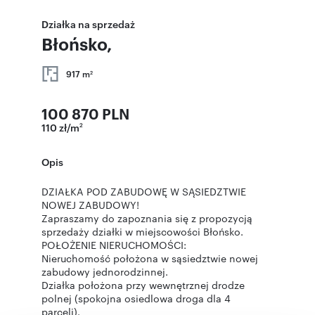
Działka na sprzedaż
Błońsko,
917 m
2
100 870 PLN
110 zł/m
2
Opis
DZIAŁKA POD ZABUDOWĘ W SĄSIEDZTWIE
NOWEJ ZABUDOWY!
Zapraszamy do zapoznania się z propozycją
sprzedaży działki w miejscowości Błońsko.
POŁOŻENIE NIERUCHOMOŚCI:
Nieruchomość położona w sąsiedztwie nowej
zabudowy jednorodzinnej.
Działka położona przy wewnętrznej drodze
polnej (spokojna osiedlowa droga dla 4
parceli).