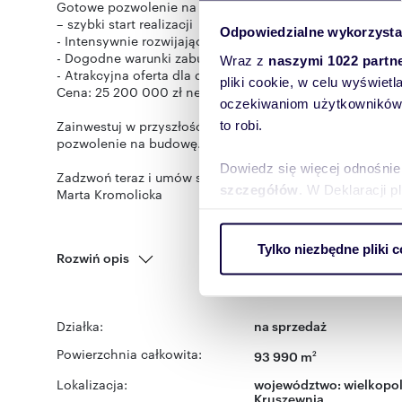
Gotowe pozwolenie na budowę
– szybki start realizacji
Odpowiedzialne wykorzysta
- Intensywnie rozwijający się region z rosnącym popyte
- Dogodne warunki zabudowy i funkcjonalny układ osied
Wraz z
naszymi 1022 partn
- Atrakcyjna oferta dla deweloperów poszukujących got
pliki cookie, w celu wyświet
Cena: 25 200 000 zł netto
oczekiwaniom użytkowników i
Zainwestuj w przyszłość – sprawdzona lokalizacja, przem
to robi.
pozwolenie na budowę.
Dowiedz się więcej odnośnie
Zadzwoń teraz i umów się na spotkanie!
szczegółów
. W Deklaracji 
Marta Kromolicka
Wykorzystujemy pliki cookie 
Tylko niezbędne pliki c
ruch w naszej witrynie. Inf
Rozwiń opis
reklamowym i analitycznym. 
uzyskanymi podczas korzysta
Działka:
na sprzedaż
Powierzchnia całkowita:
93 990 m
2
Lokalizacja:
województwo:
wielkopol
Kruszewnia