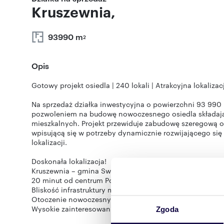
Kruszewnia,
93990 m
2
Opis
Gotowy projekt osiedla | 240 lokali | Atrakcyjna lokalizac
Na sprzedaż działka inwestycyjna o powierzchni 93 99
pozwoleniem na budowę nowoczesnego osiedla składając
mieszkalnych. Projekt przewiduje zabudowę szeregową or
wpisującą się w potrzeby dynamicznie rozwijającego się
lokalizacji.
Doskonała lokalizacja!
Kruszewnia – gmina Swarzędz,
20 minut od centrum Poznania!!!
Bliskość infrastruktury miejskiej – szkoły, sklepy, komunik
Otoczenie nowoczesnych osiedli i terenów zielonych
Wysokie zainteresowanie zakupem nieruchomości w tej lo
Zgoda