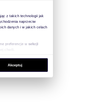
ąc z takich technologii jak
 wychodzenia naprzeciw
ch danych i w jakich celach
sne preferencje w
sekcji
j chwili.
ołecznościowe i analizować
Akceptuj
artnerom społecznościowym,
anymi od Ciebie lub