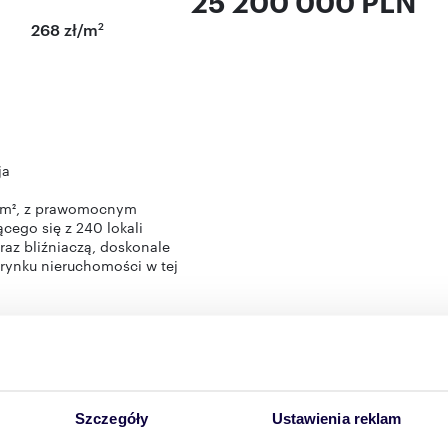
25 200 000 PLN
2
268 zł/m
ja
0 m², z prawomocnym
ego się z 240 lokali
az bliźniaczą, doskonale
 rynku nieruchomości w tej
acja
kalizacji
Szczegóły
Ustawienia reklam