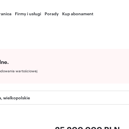
ranica
Firmy i usługi
Porady
Kup abonament
lne.
udowania wartościowej
, wielkopolskie