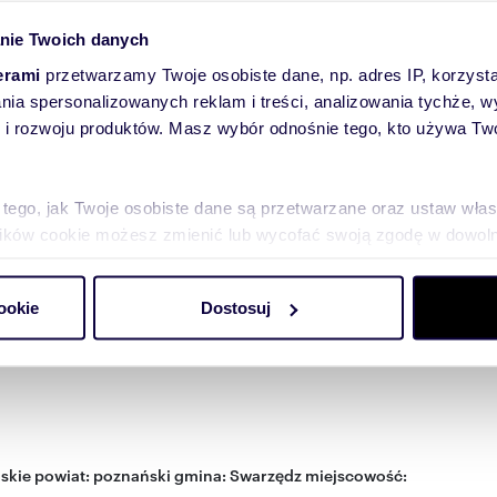
nie Twoich danych
m na mieszkania
la
erami
przetwarzamy Twoje osobiste dane, np. adres IP, korzystaj
owych projektów
lania spersonalizowanych reklam i treści, analizowania tychże,
 rozwoju produktów. Masz wybór odnośnie tego, kto używa Twoi
yślany projekt i gotowe
 tego, jak Twoje osobiste dane są przetwarzane oraz ustaw wła
plików cookie możesz zmienić lub wycofać swoją zgodę w dowolne
do spersonalizowania treści i reklam, aby oferować funkcje sp
ookie
Dostosuj
ormacje o tym, jak korzystasz z naszej witryny, udostępniamy p
Partnerzy mogą połączyć te informacje z innymi danymi otrzym
nia z ich usług.
skie
powiat:
poznański
gmina:
Swarzędz
miejscowość: