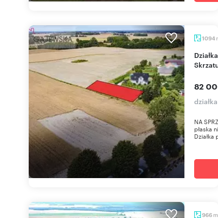
1094
Działka 1094 m² z warunkami zabudowy -
Skrzat
82 00
działka
NA SPRZE
płaska n
Działka 
m
966