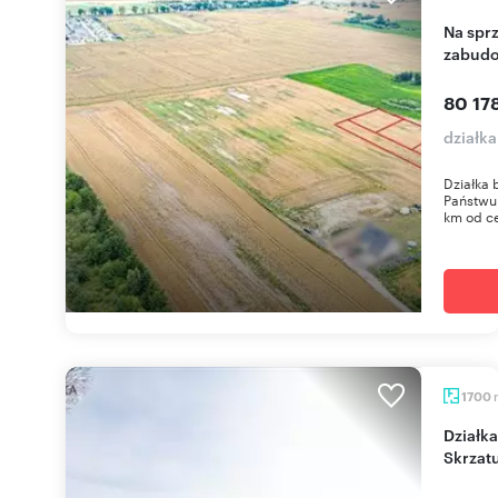
Na sprzedaż działka budowlana z warunkami
zabudo
80 178
działk
Działka
Państwu 
km od ce
1700
Działka 1700 m² z domkiem i mediami w
Skrzat