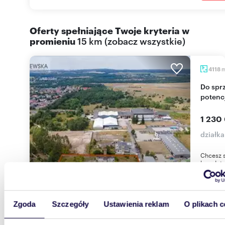
Oferty spełniające Twoje kryteria w
promieniu
15 km
(
zobacz wszystkie
)
4118
Do sprzedania działka komercyjna 4118 m² z
potenc
1 230
działka
Chcesz s
bezpłat
Nieruch
Zgoda
Szczegóły
Ustawienia reklam
O plikach c