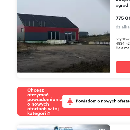
ogród
775 0
działk
Szydłowo
4834m2 
Hala ma
Chcesz
otrzymać
powiadomienia
Powiadom o nowych oferta
o nowych
ofertach w tej
kategorii?