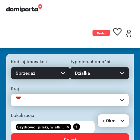
Dodaj
ogłoszenie
Rodzaj transakcji
Typ nieruchomości
Sprzedaż
Działka
Kraj
Lokalizacja
+ 0km
+
Szydłowo, pilski, wielk...
Pokaż