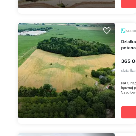
5600
Działka rolna 5,6 ha z lasem i pastwiskami,
potencj
365 0
działka
NA SPRZ
łącznej 
Szydłow