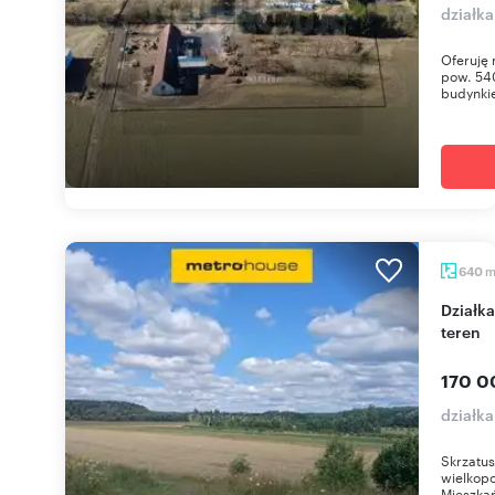
działk
Oferuję 
pow. 54
budynki
640
Działka 640 m² w Skrzatuszu - prostokątny płaski
teren
170 0
działka
Skrzatus
wielkopo
Mieszkań