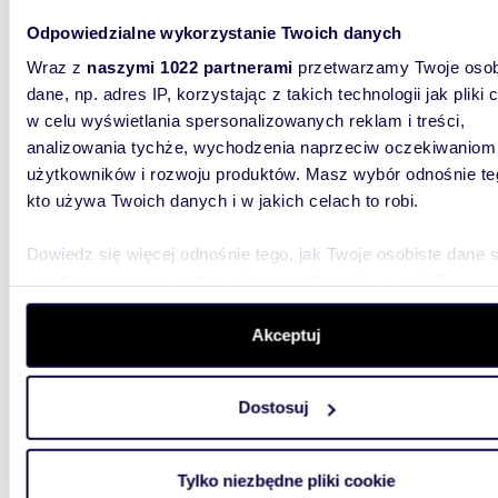
Odpowiedzialne wykorzystanie Twoich danych
1300
Wraz z
naszymi 1022 partnerami
przetwarzamy Twoje osob
dane, np. adres IP, korzystając z takich technologii jak pliki 
Działka budowlana 1300 m² z warunkami
zabudow
w celu wyświetlania spersonalizowanych reklam i treści,
analizowania tychże, wychodzenia naprzeciw oczekiwaniom
149 0
użytkowników i rozwoju produktów. Masz wybór odnośnie te
kto używa Twoich danych i w jakich celach to robi.
działk
NA SPR
Dowiedz się więcej odnośnie tego, jak Twoje osobiste dane 
WAŁCZ! 
przetwarzane oraz ustaw własne preferencje w
sekcji
powierz
szczegółów
. W Deklaracji plików cookie możesz zmienić lu
wycofać swoją zgodę w dowolnej chwili.
Akceptuj
Wykorzystujemy pliki cookie do spersonalizowania treści i r
Dostosuj
aby oferować funkcje społecznościowe i analizować ruch w 
witrynie. Informacje o tym, jak korzystasz z naszej witryny,
1040
udostępniamy partnerom społecznościowym, reklamowym i
Tylko niezbędne pliki cookie
analitycznym. Partnerzy mogą połączyć te informacje z inn