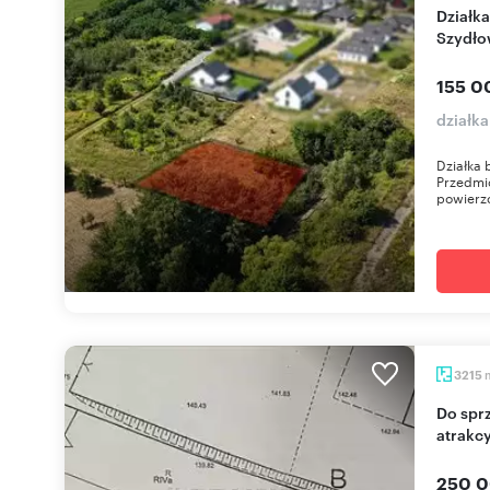
Działka budowlana z drzewami owocowymi w
Szydło
155 0
działk
Działka
Przedmio
powierzc
3215
Do sprzedania działka pod zabudowę 2 domami w
atrakcy
250 0