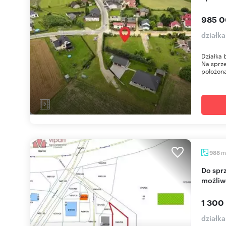
985 0
działka
Działka 
Na sprze
położona
m
988
Do sprzedania działka przemysłowa 988 m² z
możliw
1 300
działk