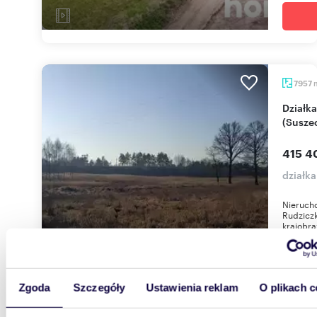
7957
Działka 7 957 m² z dostępem do drogi i energii
(Susze
415 4
działk
Nierucho
Rudziczk
krajobra
Zgoda
Szczegóły
Ustawienia reklam
O plikach c