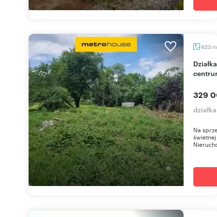
m
622
Działka budowlana 622 m² z mediami (blisko
centru
329 0
działk
Na sprze
świetnej
Nieruch