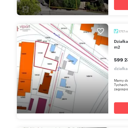
1717
Działka pod warsztat z mediami, pozwolenie, 1717
m2
599 2
działka
Mamy do 
Tychach.
zagospo