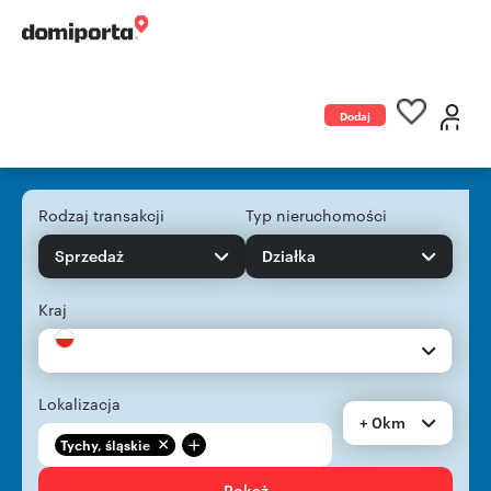
Dodaj
ogłoszenie
Rodzaj transakcji
Typ nieruchomości
Sprzedaż
Działka
Kraj
Lokalizacja
+ 0km
+
Tychy, śląskie
Pokaż