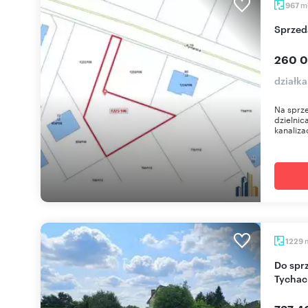
m
967
Sprze
260 0
działk
Na sprz
dzielnic
kanaliza
1229
Do sprzedania działka 1229 m² z mediami w
Tychac