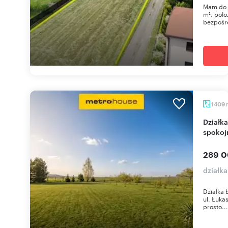
Mam do 
m², poł
bezpośre
1409
Działka 1409 m² w Lędzinach (media, las,
spokoj
289 0
działka
Działka 
ul. Łuka
prosto...