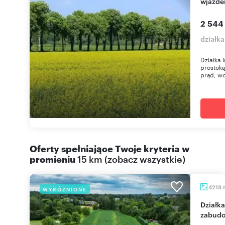
wjazde
2 544
działka
Działka 
prostoką
prąd, wo
Oferty spełniające Twoje kryteria w
promieniu
15 km
(
zobacz wszystkie
)
4218
WYRÓŻNIONE
Działka 4218 m² w Brzeszczach (blisko zieleni i
zabud