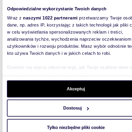
Odpowiedzialne wykorzystanie Twoich danych
m
48
2
Wraz z
naszymi 1022 partnerami
przetwarzamy Twoje osob
Na sprzedaż działka 48 m² z potencjałem
dane, np. adres IP, korzystając z takich technologii jak pliki 
rozbud
w celu wyświetlania spersonalizowanych reklam i treści,
7 000
analizowania tychże, wychodzenia naprzeciw oczekiwaniom
użytkowników i rozwoju produktów. Masz wybór odnośnie te
działk
kto używa Twoich danych i w jakich celach to robi.
Nieruch
powierzc
Dowiedz się więcej odnośnie tego, jak Twoje osobiste dane 
Henryka 
przetwarzane oraz ustaw własne preferencje w
sekcji
szczegółów
. W Deklaracji plików cookie możesz zmienić lu
wycofać swoją zgodę w dowolnej chwili.
Akceptuj
Wykorzystujemy pliki cookie do spersonalizowania treści i r
Dostosuj
aby oferować funkcje społecznościowe i analizować ruch w 
witrynie. Informacje o tym, jak korzystasz z naszej witryny,
4204
udostępniamy partnerom społecznościowym, reklamowym i
Polecam działkę przemysłową 42 049 m² z
Tylko niezbędne pliki cookie
analitycznym. Partnerzy mogą połączyć te informacje z inn