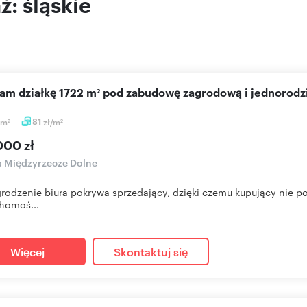
ż: śląskie
cam działkę 1722 m² pod zabudowę zagrodową i jednorodz
m
81
zł/m
2
2
000 zł
a Międzyrzecze Dolne
odzenie biura pokrywa sprzedający, dzięki czemu kupujący nie po
homoś...
Więcej
Skontaktuj się