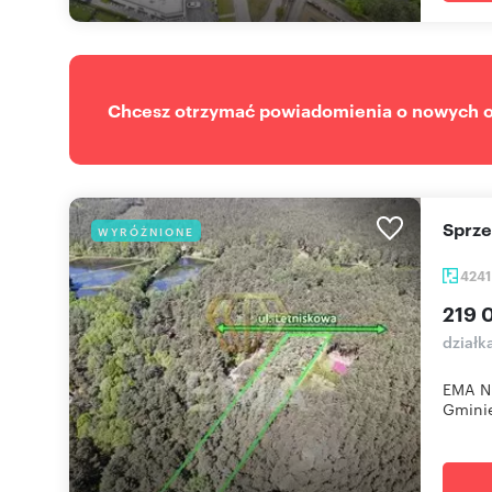
Chcesz otrzymać powiadomienia o nowych of
Sprz
WYRÓŻNIONE
424
219 
działk
EMA Ni
Gminie