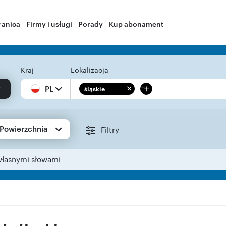
ranica
Firmy i usługi
Porady
Kup abonament
Kraj
Lokalizacja
+
PL
śląskie
Powierzchnia
Filtry
własnymi słowami