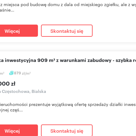
z miejsca pod budowę domu z dala od miejskiego zgiełku, ale z
aśnie...
Więcej
Skontaktuj się
łka inwestycyjna 909 m² z warunkami zabudowy - szybka r
m
879
zł/m
2
2
000 zł
a Częstochowa, Bialska
eruchomości prezentuje wyjątkową ofertę sprzedaży działki inwes
jnej częś...
Więcej
Skontaktuj się