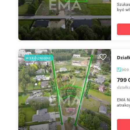
Szukas
być wł
Dzia
WYRÓŻNIONE
909
799 
działk
EMA Ni
atrakcy