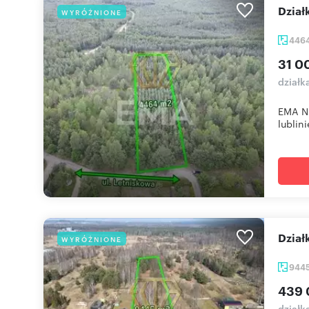
Dzia
WYRÓŻNIONE
446
31 0
działk
EMA Ni
lublini
Dzia
WYRÓŻNIONE
944
439 
działk