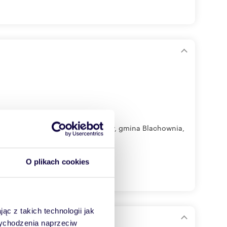
ożonych w miejscowości Konradów, gmina Blachownia,
O plikach cookies
ąc z takich technologii jak
 wychodzenia naprzeciw