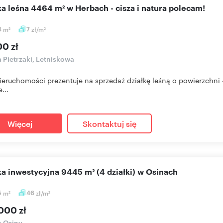
łka leśna 4464 m² w Herbach - cisza i natura polecam!
4
m
7
zł/m
2
2
00 zł
a Pietrzaki, Letniskowa
eruchomości prezentuje na sprzedaż działkę leśną o powierzchni
e...
Więcej
Skontaktuj się
łka inwestycyjna 9445 m² (4 działki) w Osinach
5
m
46
zł/m
2
2
000 zł
a Osiny