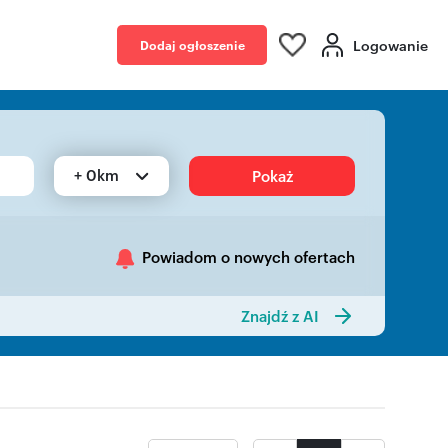
Logowanie
Dodaj ogłoszenie
+ 0km
Pokaż
Powiadom o nowych ofertach
Znajdź z AI