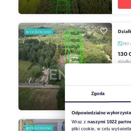
Dzia
WYRÓŻNIONE
767
130 
działk
EMA Ni
przy ul
Zgoda
Odpowiedzialne wykorzysta
Wraz z
naszymi 1022 partn
Dzia
WYRÓŻNIONE
pliki cookie, w celu wyświet