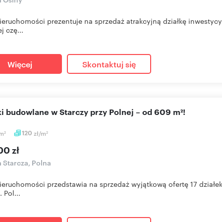
eruchomości prezentuje na sprzedaż atrakcyjną działkę inwestycy
j czę...
Więcej
Skontaktuj się
łki budowlane w Starczy przy Polnej – od 609 m²!
m
120
zł/m
2
2
00 zł
a Starcza, Polna
eruchomości przedstawia na sprzedaż wyjątkową ofertę 17 dział
. Pol...