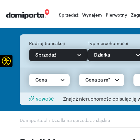
Sprzedaż
Wynajem
Pierwotny
Zag
Rodzaj transakcji
Typ nieruchomości
Sprzedaż
Działka
Otwórz pasek narzędzi
Cena
Cena za m²
Znajdź nieruchomość opisując ją 
NOWOŚĆ
›
›
Domiporta.pl
Działki na sprzedaż
śląskie