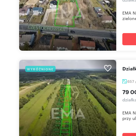
EMA Ni
zielone
Dzia
WYRÓŻNIONE
657
79 0
działk
EMA Ni
przy ul