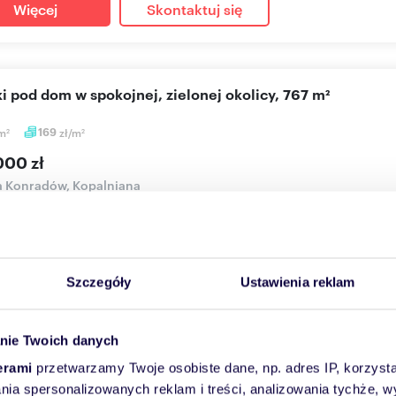
Więcej
Skontaktuj się
łki pod dom w spokojnej, zielonej okolicy, 767 m²
m
169
zł/m
2
2
000 zł
a Konradów, Kopalniana
eruchomości prezentuje na sprzedaż 8 atrakcyjnych działek poł
. K...
Szczegóły
Ustawienia reklam
Więcej
Skontaktuj się
nie Twoich danych
erami
przetwarzamy Twoje osobiste dane, np. adres IP, korzystaj
łka budowlana z szerokim frontem w Rędzinach - polecam!
lania spersonalizowanych reklam i treści, analizowania tychże,