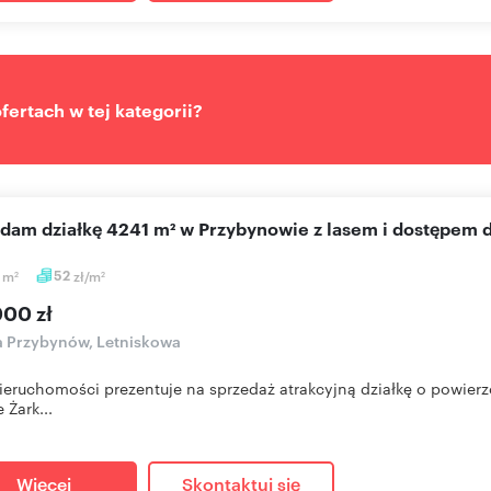
ertach w tej kategorii?
edam działkę 4241 m² w Przybynowie z lasem i dostępem d
1
m
52
zł/m
2
2
000 zł
a Przybynów, Letniskowa
eruchomości prezentuje na sprzedaż atrakcyjną działkę o powierz
 Żark...
Więcej
Skontaktuj się