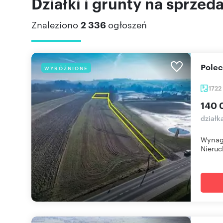
Działki i grunty na sprzeda
Znaleziono
2 336
ogłoszeń
Pole
WYRÓŻNIONE
1722
140 
działk
Wynagr
Nieruc