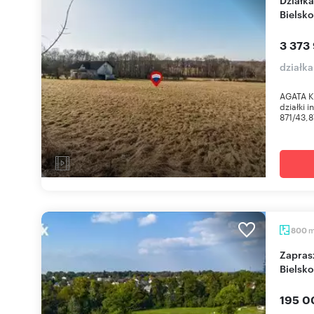
Bielsko
3 373 
działka
AGATA K
działki 
871/43,8
800
Zapraszam do zakupu działki 800 m² pod dom w
Bielsko
195 0