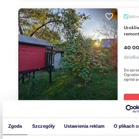
350
Urokliwa działka rekreacyjna z domkiem do
remont
40 00
działka
Do sprze
Ogrodzi
ogród po
Zgoda
Szczegóły
Ustawienia reklam
O plikach c
2877