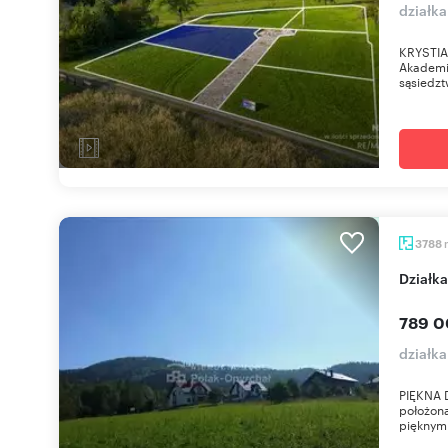
działka
KRYSTIA
Akademic
sąsiedzt
3788
dział
789 0
działka
PIĘKNA 
położona
pięknym