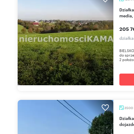
Działka budowlana 1234 m² w Starym Belsku,
media,
205 7
działka
BIELSKO-
do sprz
2 położo
3500
Działka inwestycyjna 35 arów z mediami i
dojazd