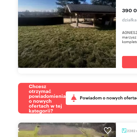
390 0
działka
AGNIESZ
marzysz 
kompleto
Chcesz
otrzymać
powiadomienia
Powiadom o nowych oferta
o nowych
ofertach w tej
kategorii?
2282