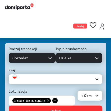
Dodaj
ogłoszenie
Rodzaj transakcji
Typ nieruchomości
Sprzedaż
Działka
Kraj
Lokalizacja
+ 0km
+
Bielsko-Biała, śląskie
Pokaż