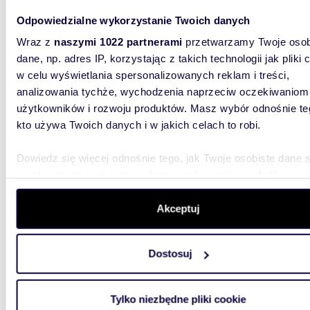
Polecam dużą działkę pod 2 domy w Bielsko-
Białej
Odpowiedzialne wykorzystanie Twoich danych
Wraz z
naszymi 1022 partnerami
przetwarzamy Twoje osob
910 0
dane, np. adres IP, korzystając z takich technologii jak pliki 
działka
w celu wyświetlania spersonalizowanych reklam i treści,
analizowania tychże, wychodzenia naprzeciw oczekiwaniom
PIOTR O
potencja
użytkowników i rozwoju produktów. Masz wybór odnośnie te
potencja
kto używa Twoich danych i w jakich celach to robi.
Dowiedz się więcej odnośnie tego, jak Twoje osobiste dane 
przetwarzane oraz ustaw własne preferencje w
sekcji
szczegółów
. W Deklaracji plików cookie możesz zmienić lu
wycofać swoją zgodę w dowolnej chwili.
Akceptuj
650
Wykorzystujemy pliki cookie do spersonalizowania treści i r
Dział
Dostosuj
aby oferować funkcje społecznościowe i analizować ruch w 
witrynie. Informacje o tym, jak korzystasz z naszej witryny,
390 0
udostępniamy partnerom społecznościowym, reklamowym i
Tylko niezbędne pliki cookie
działka
analitycznym. Partnerzy mogą połączyć te informacje z inn