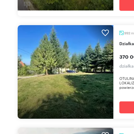
m
992
dział
370 0
działka
OTULIN
LOKALIZ
powierzc