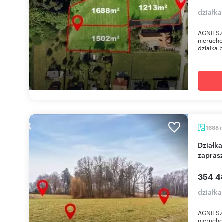
działka
AGNIESZ
nierucho
działka 
1688
Działka pod dom jednorodzinny w Bielsku-Bała
zapras
354 4
działka
AGNIESZ
nierucho