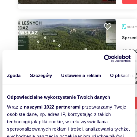
900
Sprze
13 500
działka
Oferuję 
Zgoda
Szczegóły
Ustawienia reklam
O plikach c
powiecie
Zawierci
Odpowiedzialne wykorzystanie Twoich danych
Wraz z
naszymi 1022 partnerami
przetwarzamy Twoje
osobiste dane, np. adres IP, korzystając z takich
technologii jak pliki cookie, w celu wyświetlania
spersonalizowanych reklam i treści, analizowania tychże,
1282
wychodzenia naprzeciw oczekiwaniom użytkowników i