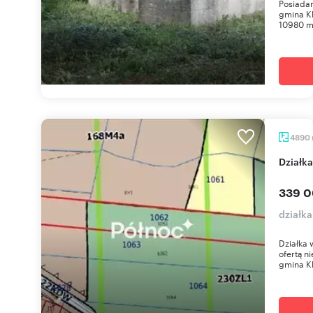
Posiadam
gmina Kl
10980 m2
4890
Dział
339 0
działk
Działka 
ofertą n
gmina Kl