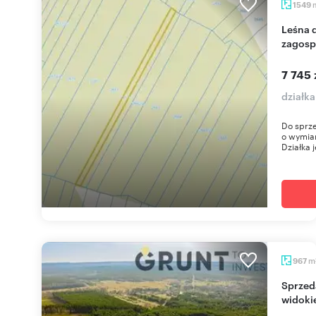
1549
Leśna działka 1549 m² z planem
zagosp
7 745 
działk
Do sprze
o wymiar
Działka j
m
967
Sprzedam działkę 524 m² z panoramicznym
widoki