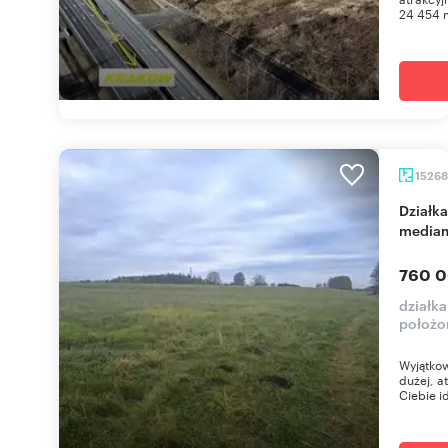
24 454 m
1526
Działka 15 268 m² z warunkami zabudowy i
mediam
760 0
działk
położo
Wyjątkow
dużej, a
Ciebie i