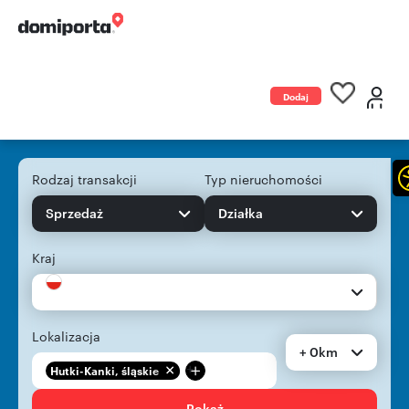
Dodaj
ogłoszenie
Rodzaj transakcji
Typ nieruchomości
Sprzedaż
Działka
Kraj
Lokalizacja
+ 0km
+
Hutki-Kanki, śląskie
Pokaż