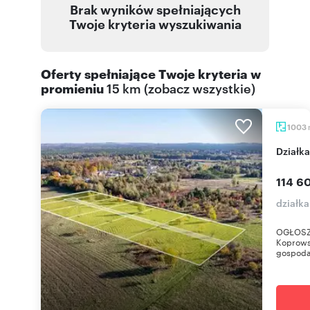
Brak wyników spełniających
Twoje kryteria wyszukiwania
Oferty spełniające Twoje kryteria w
promieniu
15 km
(
zobacz wszystkie
)
1003
Dział
114 60
działka
OGŁOSZE
Koprowsk
gospodar