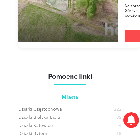
Na sprz
Górnym 
położona
Pomocne linki
Miasta
Działki Częstochowa
222
Działki Bielsko-Biała
62
Działki Katowice
54
Działki Bytom
49