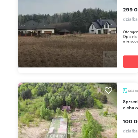
299 0
działk
Oferujem
Opis nie
miejscow
m
664
Sprzedam działkę 664 m² w Kwaśniowie Górnym,
cicha o
100 0
działk