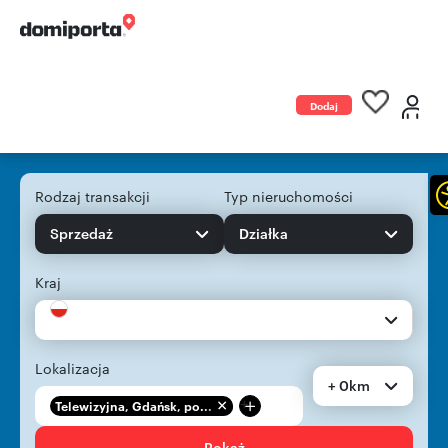
Dodaj
ogłoszenie
Rodzaj transakcji
Typ nieruchomości
Sprzedaż
Działka
Kraj
Lokalizacja
+ 0km
+
Telewizyjna, Gdańsk, po...
Pokaż