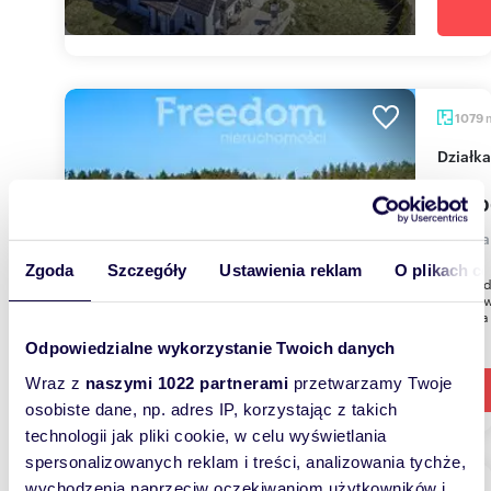
1079
Działk
349 0
działk
Zgoda
Szczegóły
Ustawienia reklam
O plikach c
a sprzed
m²(Uchw
kwietnia
Odpowiedzialne wykorzystanie Twoich danych
Wraz z
naszymi 1022 partnerami
przetwarzamy Twoje
osobiste dane, np. adres IP, korzystając z takich
technologii jak pliki cookie, w celu wyświetlania
spersonalizowanych reklam i treści, analizowania tychże,
wychodzenia naprzeciw oczekiwaniom użytkowników i