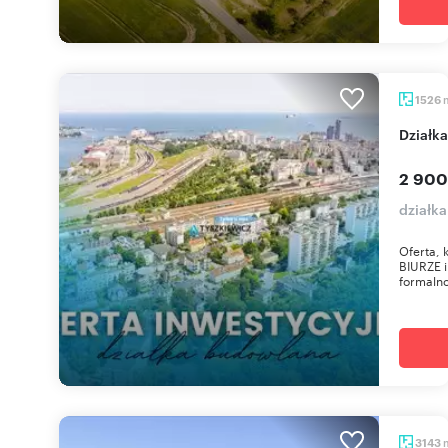
1526
dział
2 900
działka
Oferta,
BIURZE 
formaln
3143