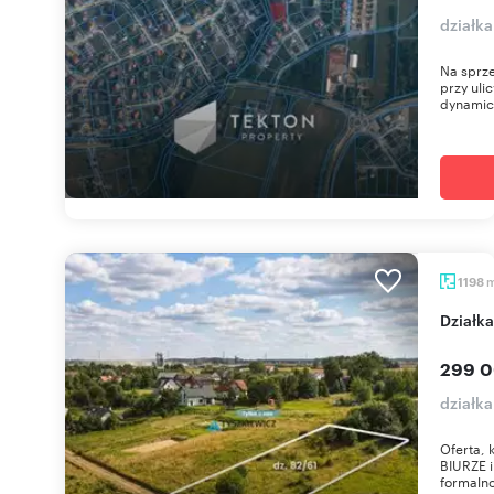
działka
Na sprz
przy uli
dynamicz
1198
dział
299 0
działk
Oferta,
BIURZE 
formalno