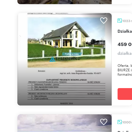
1023
dział
459 0
działka
Oferta,
BIURZE 
formalno
1000