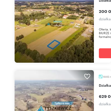
dział
200 0
działk
Oferta,
BIURZE 
formaln
1845
dział
629 0
działk