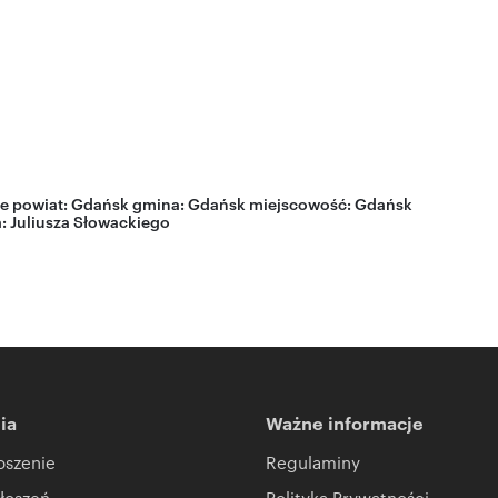
e
powiat:
Gdańsk
gmina:
Gdańsk
miejscowość:
Gdańsk
a:
Juliusza Słowackiego
ia
Ważne informacje
oszenie
Regulaminy
łoszeń
Polityka Prywatności