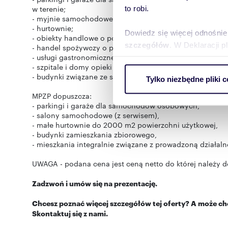
w terenie;
to robi.
- myjnie samochodowe;
- hurtownie;
Dowiedz się więcej odnośnie
- obiekty handlowe o powierzchni sprzedaży powyżej 2
szczegółów
. W Deklaracji 
- handel spożywczy o powierzchni użytkowej powyżej 1
- usługi gastronomiczne o powierzchni użytkowej powyż
- szpitale i domy opieki społecznej;
Wykorzystujemy pliki cookie 
- budynki związane ze stałym lub czasowym pobytem dzi
Tylko niezbędne pliki c
ruch w naszej witrynie. Inf
reklamowym i analitycznym. 
MPZP dopuszcza:
- parkingi i garaże dla samochodów osobowych,
uzyskanymi podczas korzysta
- salony samochodowe (z serwisem),
- małe hurtownie do 2000 m2 powierzchni użytkowej,
- budynki zamieszkania zbiorowego,
- mieszkania integralnie związane z prowadzoną działal
UWAGA - podana cena jest ceną netto do której należy d
Zadzwoń i umów się na prezentację.
Chcesz poznać więcej szczegółów tej oferty? A może c
Skontaktuj się z nami.