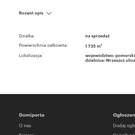
Rozwiń opis
Działka:
na sprzedaż
Powierzchnia całkowita:
1 735 m
2
Lokalizacja:
województwo:
pomorski
dzielnica:
Wrzeszcz
ulic
Domiporta
Ogłoszen
O nas
Dodaj ogł
Kariera
Cennik og