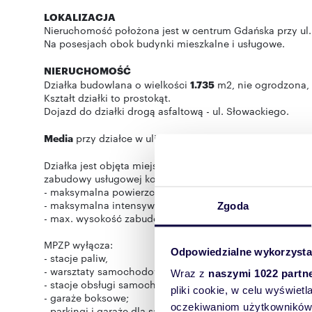
LOKALIZACJA
Nieruchomość położona jest w centrum Gdańska przy ul.
Na posesjach obok budynki mieszkalne i usługowe.
NIERUCHOMOŚĆ
Działka budowlana o wielkości
1.735
m2, nie ogrodzona,
Kształt działki to prostokąt.
Dojazd do działki drogą asfaltową - ul. Słowackiego.
Media
przy działce w ulicy: woda, energia, kanalizacja.
Działka jest objęta miejscowym planem zagospodarowa
zabudowy usługowej komercyjnej. Parametry z planu:
- maksymalna powierzchnia zabudowy: 20%;
- maksymalna intensywność zabudowy - 0,7;
Zgoda
- max. wysokość zabudowy: 10 m,
MPZP wyłącza:
Odpowiedzialne wykorzysta
- stacje paliw,
- warsztaty samochodowe blacharskie i lakiernicze,
Wraz z
naszymi 1022 partn
- stacje obsługi samochodów ciężarowych i autobusów,
pliki cookie, w celu wyświet
- garaże boksowe;
oczekiwaniom użytkowników i
- parkingi i garaże dla samochodów osobowych nie zwią