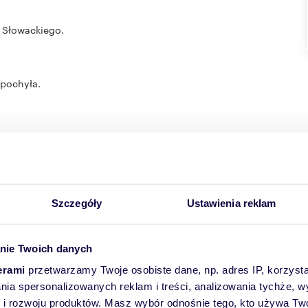
 Słowackiego.
 pochyła.
nia (0932) i oznaczona w nim symbolem
001-U33
teren
Szczegóły
Ustawienia reklam
nie Twoich danych
erami
przetwarzamy Twoje osobiste dane, np. adres IP, korzystaj
lania spersonalizowanych reklam i treści, analizowania tychże,
 rozwoju produktów. Masz wybór odnośnie tego, kto używa Twoi
zane z obiektami lokalizowanymi