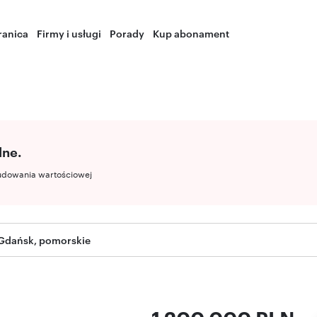
ranica
Firmy i usługi
Porady
Kup abonament
lne.
udowania wartościowej
 Gdańsk, pomorskie