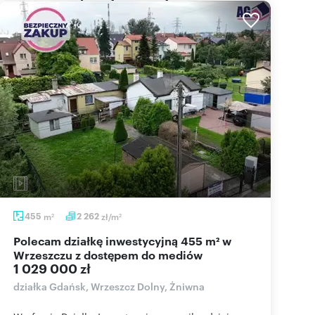
455
m
2 262
zł/m
2
2
Polecam działkę inwestycyjną 455 m² w
Wrzeszczu z dostępem do mediów
1 029 000 zł
działka Gdańsk, Wrzeszcz Dolny, Żniwna