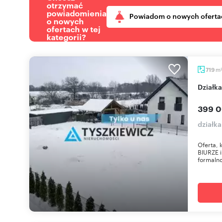
otrzymać
powiadomienia
Powiadom o nowych oferta
o nowych
ofertach w tej
kategorii?
m
719
dział
399 0
działk
Oferta,
BIURZE 
formaln