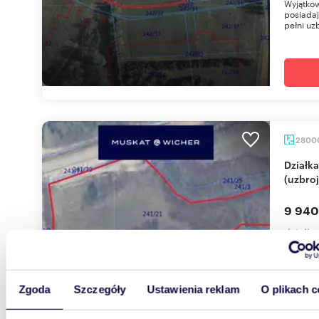
Wyjątkow
posiadaj
pełni uzb
2800
Działka inwestycyjna 28 000 m² w Gdańsku
(uzbro
9 940
działk
Wyjątkow
posiadaj
pełni uzb
Zgoda
Szczegóły
Ustawienia reklam
O plikach c