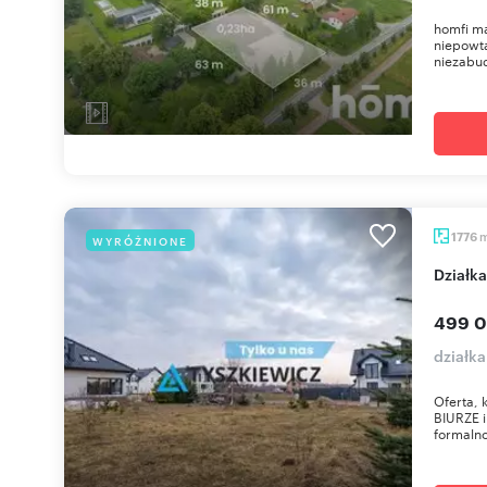
homfi m
niepowta
niezabu
1776
WYRÓŻNIONE
dział
499 0
działk
Oferta,
BIURZE 
formaln