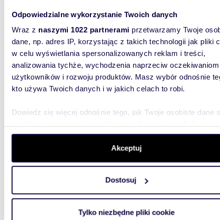
Odpowiedzialne wykorzystanie Twoich danych
Wraz z
naszymi 1022 partnerami
przetwarzamy Twoje osob
dane, np. adres IP, korzystając z takich technologii jak pliki 
w celu wyświetlania spersonalizowanych reklam i treści,
1000
analizowania tychże, wychodzenia naprzeciw oczekiwaniom
Grunt inwestycyjny pod hale magazynowe 10
użytkowników i rozwoju produktów. Masz wybór odnośnie te
000 m
kto używa Twoich danych i w jakich celach to robi.
5 950
Dowiedz się więcej odnośnie tego, jak Twoje osobiste dane 
działk
przetwarzane oraz ustaw własne preferencje w
sekcji
szczegółów
. W Deklaracji plików cookie możesz zmienić lu
Atrakcyj
ul. Budo
wycofać swoją zgodę w dowolnej chwili.
Akceptuj
dopuszcz
Wykorzystujemy pliki cookie do spersonalizowania treści i r
Dostosuj
aby oferować funkcje społecznościowe i analizować ruch w 
witrynie. Informacje o tym, jak korzystasz z naszej witryny,
udostępniamy partnerom społecznościowym, reklamowym i
Tylko niezbędne pliki cookie
analitycznym. Partnerzy mogą połączyć te informacje z inn