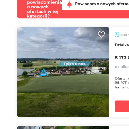
powiadomienia
Powiadom o nowych oferta
o nowych
ofertach w tej
kategorii?
8919
dział
5 173 
działk
Oferta,
BIURZE 
formalno