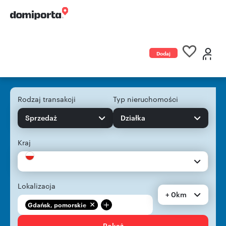
Dodaj
ogłoszenie
Rodzaj transakcji
Typ nieruchomości
Sprzedaż
Działka
Kraj
Lokalizacja
+ 0km
+
Gdańsk, pomorskie
Pokaż