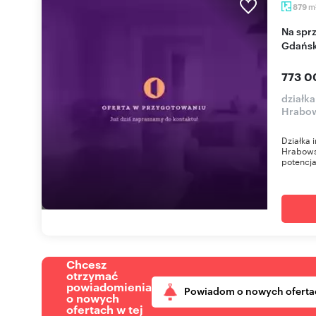
m
879
Na sprzedaż działka inwestycyjna 879 m² w
Gdańs
773 0
działka
Hrabow
Działka 
Hrabows
potencja
Chcesz
otrzymać
powiadomienia
Powiadom o nowych oferta
o nowych
ofertach w tej