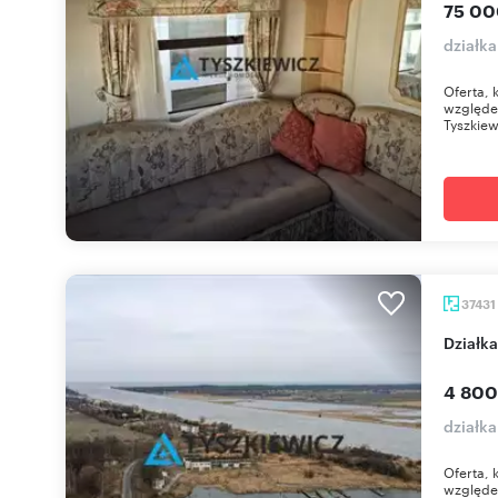
75 00
działka
Oferta, 
względe
Tyszkiew
37431
dział
4 800
działk
Oferta, 
względe