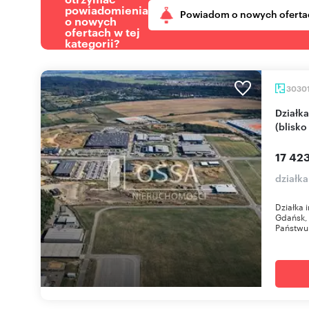
powiadomienia
Powiadom o nowych oferta
o nowych
ofertach w tej
kategorii?
3030
Działka inwestycyjna 30 301 m² w Gdańsku
(blisko
17 423
działk
Działka 
Gdańsk, 
Państwu 