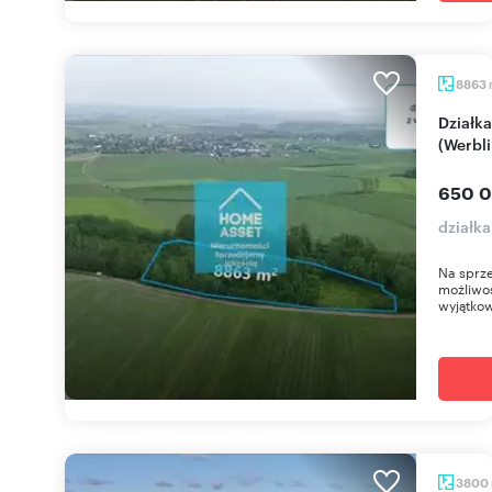
8863
Działka 8 863 m² pod zabudowę 3 domów
(Werbli
650 0
działka
Na sprze
możliwo
wyjątkow
3800