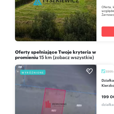
Oferta, 
względe
Żarnowcu
Oferty spełniające Twoje kryteria w
promieniu
15 km
(
zobacz wszystkie
)
3205
WYRÓŻNIONE
Działka z warunkami zabudowy 3205 m² w
Kierzk
199 0
działk