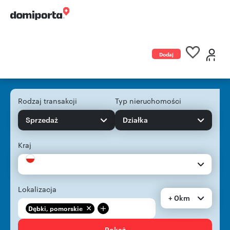
Dodaj
ogłoszenie
Rodzaj transakcji
Typ nieruchomości
Sprzedaż
Działka
Kraj
Lokalizacja
+ 0km
+
Dębki, pomorskie
Pokaż