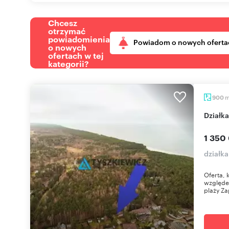
Chcesz
otrzymać
powiadomienia
Powiadom o nowych oferta
o nowych
ofertach w tej
kategorii?
900
dział
1 350
działka
Oferta, 
względe
plaży Za