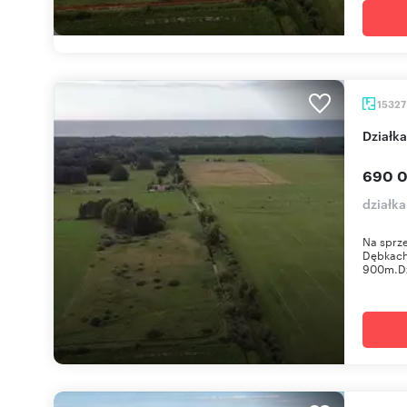
1532
Działk
690 0
działka
Na sprze
Dębkach 
900m.Dzi