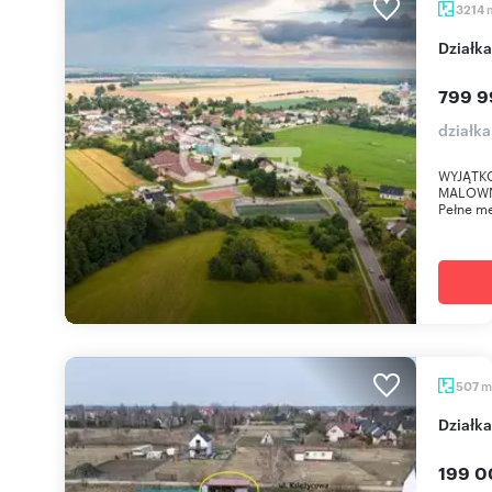
3214
Dział
799 9
działk
WYJĄTK
MALOWNI
Pełne me
m
507
Dział
199 0