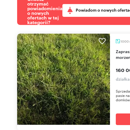
otrzymać
powiadomienia
Powiadom o nowych oferta
o nowych
ofertach w tej
kategorii?
1000
Zapraszam do zakupu działki 1000 m² nad
morzem
160 0
działka
Sprzeda
pasie n
domków l