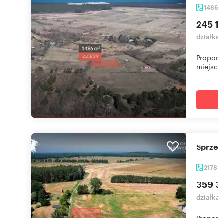
148
245 1
działk
Propon
miejsc
Sprz
217
359 
działk
Propon