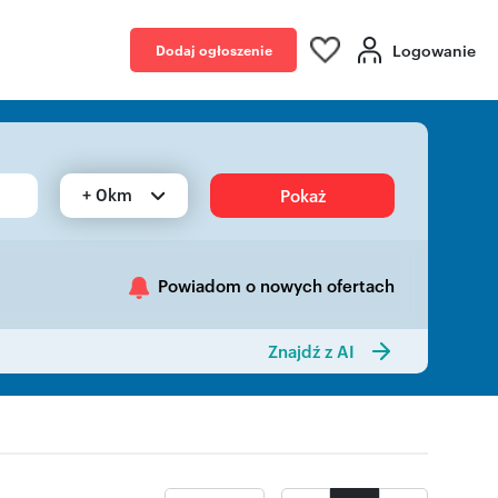
Logowanie
Dodaj ogłoszenie
+ 0km
Pokaż
Powiadom o nowych ofertach
Znajdź z AI