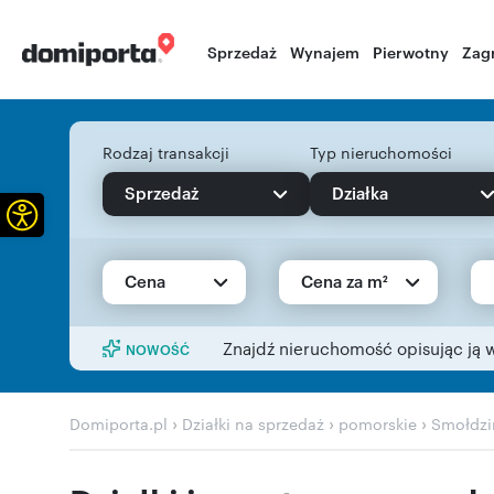
Sprzedaż
Wynajem
Pierwotny
Zag
Rodzaj transakcji
Typ nieruchomości
Sprzedaż
Działka
Otwórz pasek narzędzi
Cena
Cena za m²
Znajdź nieruchomość opisując ją 
NOWOŚĆ
›
›
›
Domiporta.pl
Działki na sprzedaż
pomorskie
Smołdzi