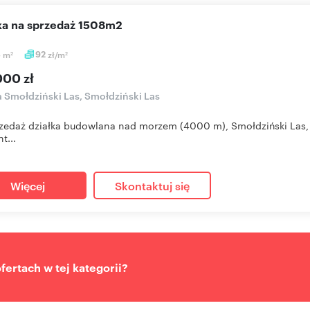
łka na sprzedaż 1508m2
8
m
92
zł/m
2
2
000 zł
a Smołdziński Las, Smołdziński Las
zedaż działka budowlana nad morzem (4000 m), Smołdziński Las, 
ht...
Więcej
Skontaktuj się
ertach w tej kategorii?