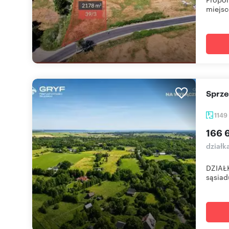
miejsc
Sprz
1149
166 
działk
DZIAŁK
sąsiad