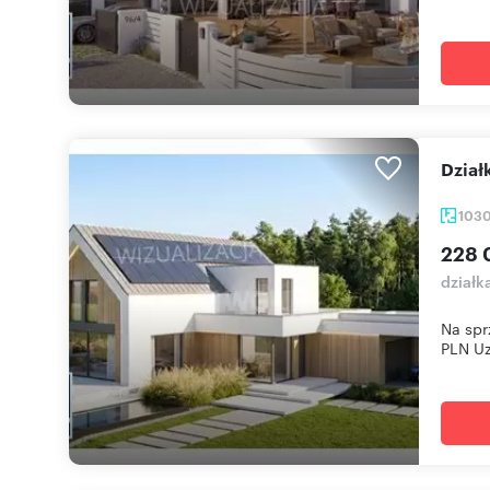
dzia
103
228 
działk
Na spr
PLN Uz