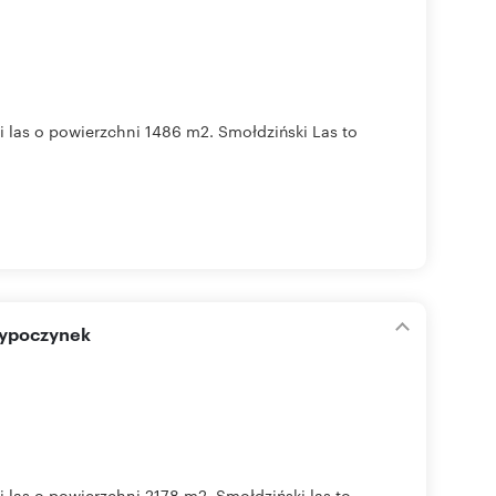
 las o powierzchni 1486 m2. Smołdziński Las to
 wypoczynek
las o powierzchni 2178 m2. Smołdziński las to