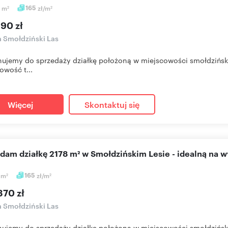
6
m
165
zł/m
2
2
90 zł
a Smołdziński Las
ujemy do sprzedaży działkę położoną w miejscowości smołdziński
owość t...
Więcej
Skontaktuj się
edam działkę 2178 m² w Smołdzińskim Lesie - idealną na
8
m
165
zł/m
2
2
370 zł
a Smołdziński Las
ujemy do sprzedaży działkę położoną w miejscowości smołdziński 