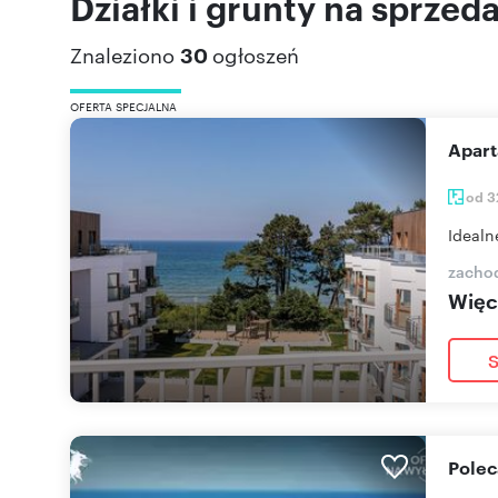
Działki i grunty na sprzed
Znaleziono
30
ogłoszeń
OFERTA SPECJALNA
Apa
od 3
Idealn
zacho
Więce
S
Pole