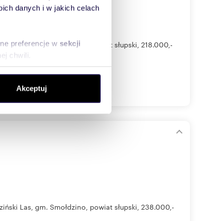
ch danych i w jakich celach
sne preferencje w
sekcji
ski Las, gm. Smołdzino, powiat słupski, 218.000,-
j chwili.
ołecznościowe i analizować
Akceptuj
artnerom społecznościowym,
anymi od Ciebie lub
ński Las, gm. Smołdzino, powiat słupski, 238.000,-