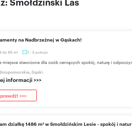
aż: Smołdziński Las
rtamenty na Nadbrzeżnej w Gąskach!
2 do 65 m
1 - 3 pokoje
2
e miejsce stworzone dla osób ceniących spokój, naturę i odpoczyn
dniopomorskie, Gąski
j informacji >>>
prawdź! >>>
cam działkę 1486 m² w Smołdzińskim Lesie - spokój i natu