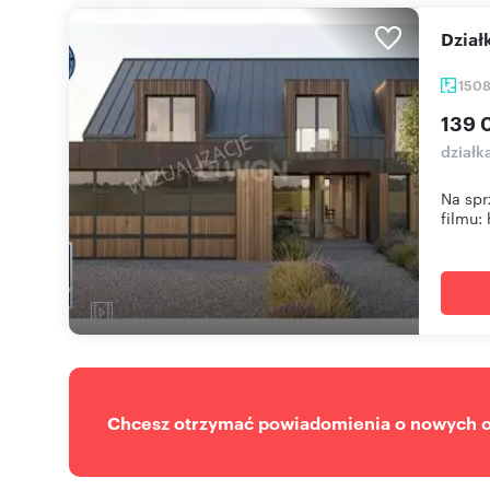
dzia
150
139 
działk
Na spr
filmu: 
Chcesz otrzymać powiadomienia o nowych of