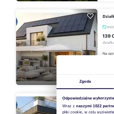
dzia
150
139 
działk
Na spr
filmu: 
Zgoda
Odpowiedzialne wykorzysta
dzia
Wraz z
naszymi 1022 partn
962
pliki cookie, w celu wyświet