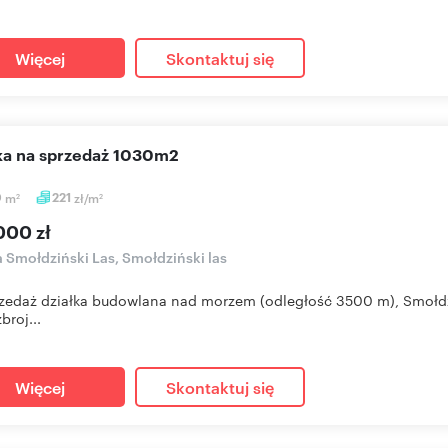
Więcej
Skontaktuj się
łka na sprzedaż 1030m2
0
m
221
zł/m
2
2
000 zł
a Smołdziński Las, Smołdziński las
zedaż działka budowlana nad morzem (odległość 3500 m), Smołdzi
broj...
Więcej
Skontaktuj się