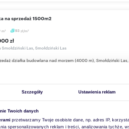
łka na sprzedaż 1500m2
0
m
93
zł/m
2
2
000 zł
a Smołdziński Las, Smołdziński Las
zedaż działka budowlana nad morzem (4000 m), Smołdziński Las, 
ht...
Więcej
Skontaktuj się
Szczegóły
Ustawienia reklam
nie Twoich danych
łka na sprzedaż 962m2
erami
przetwarzamy Twoje osobiste dane, np. adres IP, korzystaj
m
227
zł/m
2
2
lania spersonalizowanych reklam i treści, analizowania tychże,