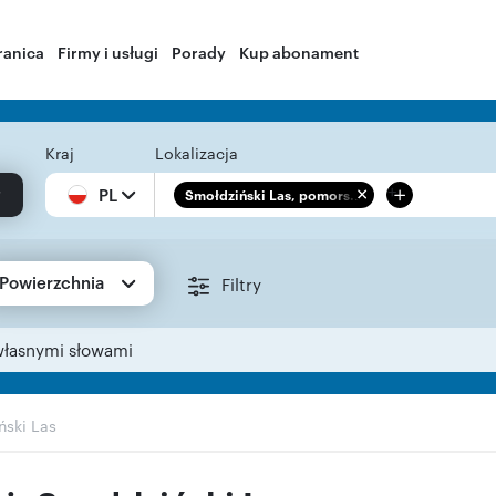
ranica
Firmy i usługi
Porady
Kup abonament
Kraj
Lokalizacja
+
PL
Smołdziński Las, pomors...
Powierzchnia
Filtry
własnymi słowami
ński Las