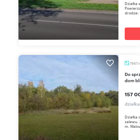
Działka 
Powierz
drodze: 
7867
Do sprzedania malownicza działka 7 867 m² pod
dom bl
157 0
działk
Działka 
zalewu. 
m. Malow