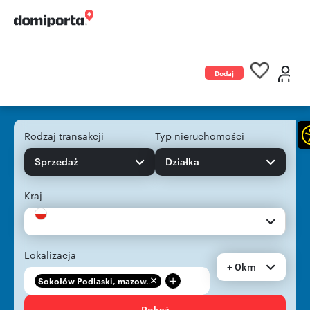
Dodaj
ogłoszenie
Rodzaj transakcji
Typ nieruchomości
Sprzedaż
Działka
Kraj
Lokalizacja
+ 0km
+
Sokołów Podlaski, mazow...
Pokaż