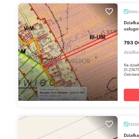
6100
Działka 6100 m² z mediami, pod zabudowę
usługo
793 0
działk
Na dział
21.2747
Ostrówie
1320
Działka 13 200 m² pod usługi i zabudowę