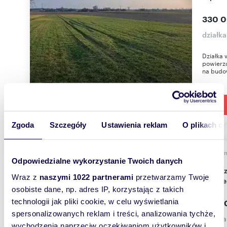
330 0
działka
Działka 
powierz
na budow
Zgoda
Szczegóły
Ustawienia reklam
O plikach c
1337
Odpowiedzialne wykorzystanie Twoich danych
Na sprzedaż działka 1337 m² przy asfaltowej
Wraz z
naszymi 1022 partnerami
przetwarzamy Twoje
drodze
osobiste dane, np. adres IP, korzystając z takich
technologii jak pliki cookie, w celu wyświetlania
147 0
spersonalizowanych reklam i treści, analizowania tychże,
działk
wychodzenia naprzeciw oczekiwaniom użytkowników i