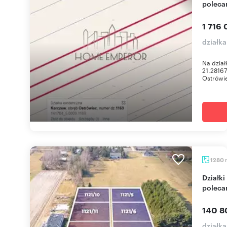
poleca
1 716 
działk
Na dział
21.2816
Ostrówie
1280
Działki pod dom w Nowinach, 1280-1540 m² -
poleca
140 8
działk