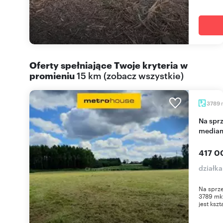
Oferty spełniające Twoje kryteria w
promieniu
15 km
(
zobacz wszystkie
)
3789
Na sprzedaż działka 3789 m² w Węgrowie z
media
417 0
działk
Na sprze
3789 mk
jest kszta