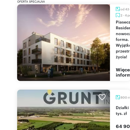
OFERTA SPECJALNA
od 43
2 - 4 
Piaseczno
Reside
nowoc
forma.
Wyjąt
przest
życia!
Więce
inform
800
Działki pod lasem w Sokołowie Podlaskim od 65
tys. zł
64 90