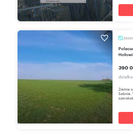
3930
Polecam działkę rolną 39 300 m² w
Hołowi
390 0
działk
Ziemia o
Sabnie. 
szerokoś