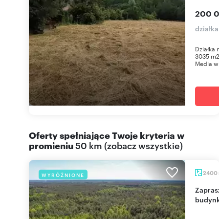
200 0
działk
Działka 
3035 m2 
Media w 
Oferty spełniające Twoje kryteria w
promieniu
50 km
(
zobacz wszystkie
)
2400
WYRÓŻNIONE
Zapraszam do zakupu działki 2400 m² z
budynk