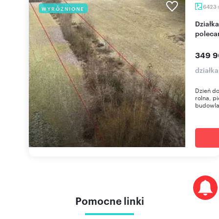
6423
WYRÓŻNIONE
Działka 6 423 m² z terenem budowlanym i rolnym
polec
349 9
działka
Dzień do
rolna, p
budowla
Pomocne linki