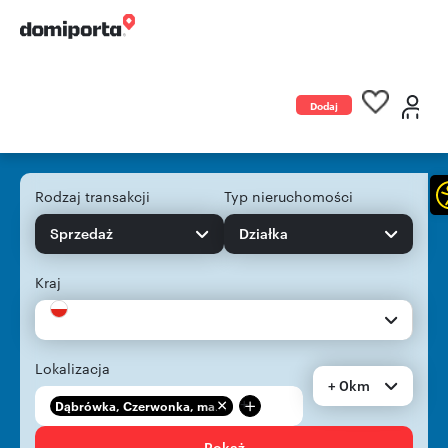
Dodaj
ogłoszenie
Rodzaj transakcji
Typ nieruchomości
Sprzedaż
Działka
Kraj
Lokalizacja
+ 0km
+
Dąbrówka, Czerwonka, ma...
Pokaż