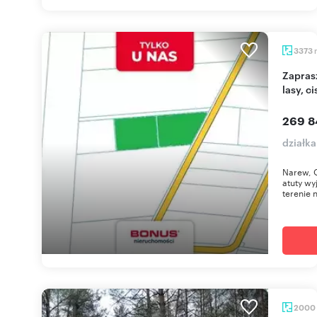
3373
Zapraszam do zakupu działki 3373 m² z MPZP,
lasy, ci
269 8
działk
Narew, O
atuty wy
terenie n
2000