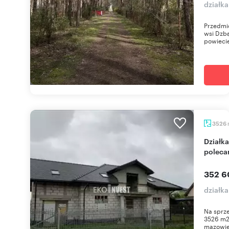
działk
Przedmio
wsi Dzb
powieci
3526
Działka 3526 m² w Gnojnie, idealna pod dom -
poleca
352 6
działk
Na sprze
3526 m2,
mazowiec