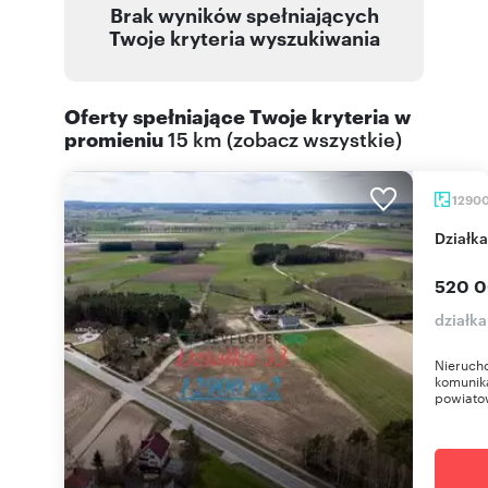
Brak wyników spełniających
Twoje kryteria wyszukiwania
Oferty spełniające Twoje kryteria w
promieniu
15 km
(
zobacz wszystkie
)
1290
Dział
520 0
działka
Nieruch
komunika
powiatow