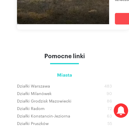
Pomocne linki
Miasta
Działki Warszawa
483
Działki Milanówek
90
Działki Grodzisk Mazowiecki
86
Działki Radom
72
Działki Konstancin-Jeziorna
63
Działki Pruszków
55