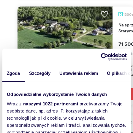
1300
Na sprzedaż działki budowlane 1300-1932 m² w
Starym
71 500
działka
Działki 
m2,1401 
Zgoda
Szczegóły
Ustawienia reklam
O plikach c
najbliżs
Odpowiedzialne wykorzystanie Twoich danych
Wraz z
naszymi 1022 partnerami
przetwarzamy Twoje
osobiste dane, np. adres IP, korzystając z takich
technologii jak pliki cookie, w celu wyświetlania
2000
spersonalizowanych reklam i treści, analizowania tychże,
Działka 2000 m² z lasem, wodą i warunkami
wychodzenia naprzeciw oczekiwaniom użytkowników i