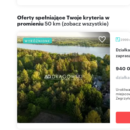
Oferty spełniające Twoje kryteria w
promieniu
50 km
(
zobacz wszystkie
)
2999
WYRÓŻNIONE
Działka 2999 m² pod zabudowę w Jachrance -
zapras
940 0
działk
Urokliw
miejsco
Zegrzyńs