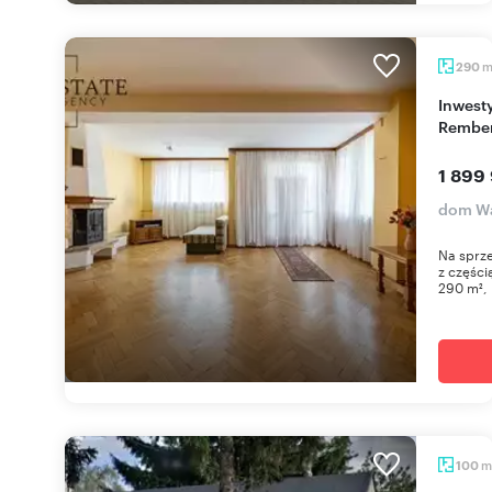
290
Inwestycja z potencjałem – dom i działalność w
Rembe
1 899 
dom Wa
Na sprz
z części
290 m², 
m
100