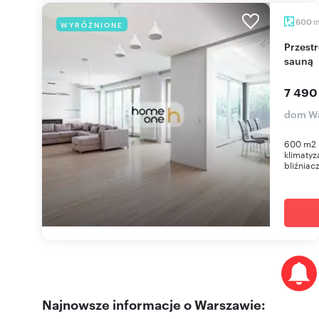
600
WYRÓŻNIONE
Przestronny dom 600 m2 z garażem na 4 auta i
sauną
7 490
dom Wa
600 m2 |
klimaty
bliźniacz
Najnowsze informacje o Warszawie: