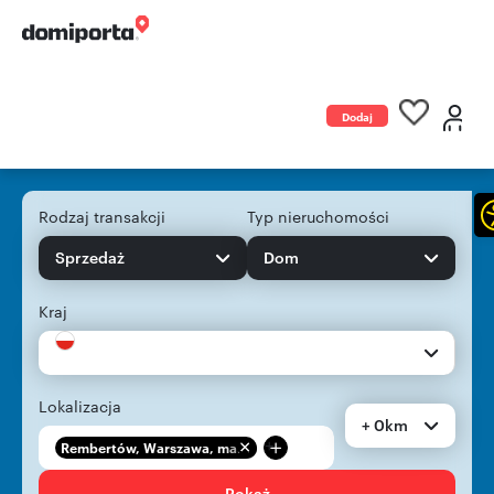
Dodaj
ogłoszenie
Rodzaj transakcji
Typ nieruchomości
Sprzedaż
Dom
Kraj
Lokalizacja
+ 0km
+
Rembertów, Warszawa, ma...
Pokaż