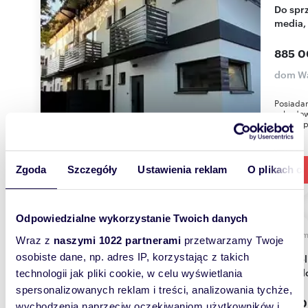
Do sprzedania domy bliźniaki z ogrodem, pełne
media,
885 0
dom Wa
Posiada
zabudowi
są to w p
Zgoda
Szczegóły
Ustawienia reklam
O plikach c
Odpowiedzialne wykorzystanie Twoich danych
330
WYRÓŻNIONE
Wraz z
naszymi 1022 partnerami
przetwarzamy Twoje
osobiste dane, np. adres IP, korzystając z takich
Dom bliźniaczy 330 m2 - Wilanów Kępa
Zawad
technologii jak pliki cookie, w celu wyświetlania
spersonalizowanych reklam i treści, analizowania tychże,
2 500
wychodzenia naprzeciw oczekiwaniom użytkowników i