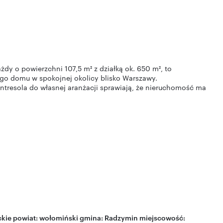
dy o powierzchni 107,5 m² z działką ok. 650 m², to
go domu w spokojnej okolicy blisko Warszawy.
ntresola do własnej aranżacji sprawiają, że nieruchomość ma
kie
powiat:
wołomiński
gmina:
Radzymin
miejscowość: