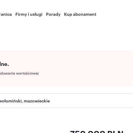
ranica
Firmy i usługi
Porady
Kup abonament
lne.
udowania wartościowej
wołomiński, mazowieckie