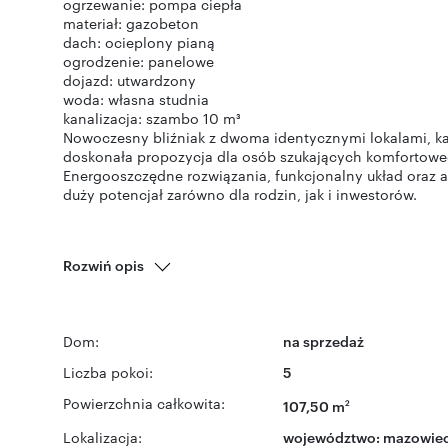
ogrzewanie: pompa ciepła
materiał: gazobeton
dach: ocieplony pianą
ogrodzenie: panelowe
dojazd: utwardzony
woda: własna studnia
kanalizacja: szambo 10 m³
Nowoczesny bliźniak z dwoma identycznymi lokalami, każ
doskonała propozycja dla osób szukających komfortowe
Energooszczędne rozwiązania, funkcjonalny układ oraz a
duży potencjał zarówno dla rodzin, jak i inwestorów.
Rozwiń opis
Dom:
na sprzedaż
Liczba pokoi:
5
Powierzchnia całkowita:
107,50 m
2
Lokalizacja:
województwo:
mazowiec