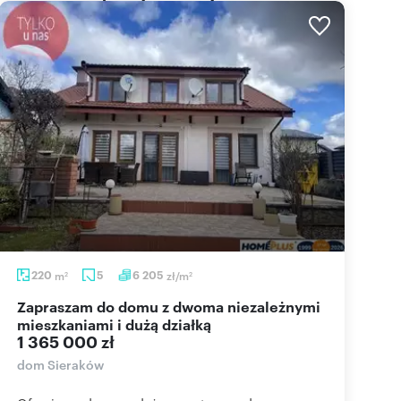
220
m
5
6 205
zł/m
2
2
Zapraszam do domu z dwoma niezależnymi
mieszkaniami i dużą działką
1 365 000 zł
dom Sieraków