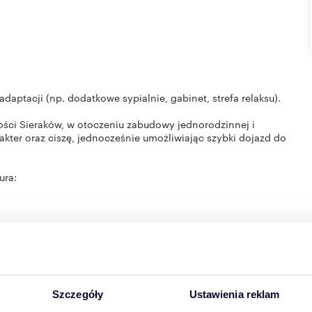
adaptacji (np. dodatkowe sypialnie, gabinet, strefa relaksu).
ości Sieraków, w otoczeniu zabudowy jednorodzinnej i
kter oraz ciszę, jednocześnie umożliwiając szybki dojazd do
ura:
. W pobliżu znajdują się:
Szczegóły
Ustawienia reklam
worzenie ogrodu, tarasu lub strefy rekreacyjnej.