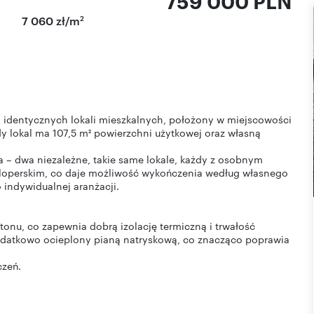
759 000 PLN
2
7 060 zł/m
h identycznych lokali mieszkalnych, położony w miejscowości
dy lokal ma 107,5 m² powierzchni użytkowej oraz własną
 – dwa niezależne, takie same lokale, każdy z osobnym
eloperskim, co daje możliwość wykończenia według własnego
 indywidualnej aranżacji.
tonu, co zapewnia dobrą izolację termiczną i trwałość
 dodatkowo ocieplony pianą natryskową, co znacząco poprawia
czeń.