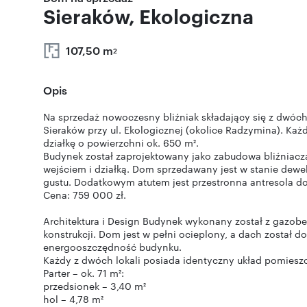
Sieraków, Ekologiczna
107,50 m
2
Opis
Na sprzedaż nowoczesny bliźniak składający się z dwóc
Sieraków przy ul. Ekologicznej (okolice Radzymina). Każ
działkę o powierzchni ok. 650 m².
Budynek został zaprojektowany jako zabudowa bliźniacza
wejściem i działką. Dom sprzedawany jest w stanie dew
gustu. Dodatkowym atutem jest przestronna antresola do
Cena: 759 000 zł.
Architektura i Design Budynek wykonany został z gazobe
konstrukcji. Dom jest w pełni ocieplony, a dach został
energooszczędność budynku.
Każdy z dwóch lokali posiada identyczny układ pomiesz
Parter – ok. 71 m²:
przedsionek – 3,40 m²
hol – 4,78 m²