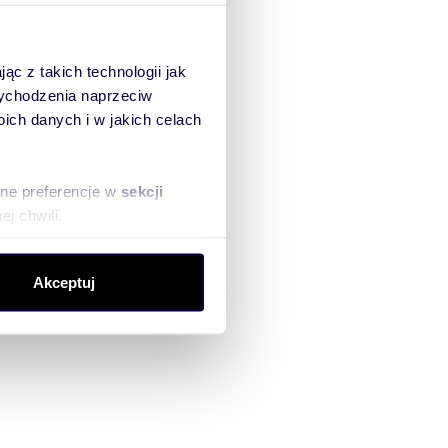
ąc z takich technologii jak
 wychodzenia naprzeciw
ch danych i w jakich celach
sne preferencje w
sekcji
j chwili.
ołecznościowe i analizować
Akceptuj
artnerom społecznościowym,
anymi od Ciebie lub