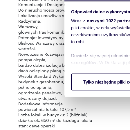
Komunikacja i Dostępność
Do nieruchomości prowadzi utwardzona droga dojazdowa
Odpowiedzialne wykorzysta
Lokalizacja umożliwia sprawny dojazd do:
Radzymina,
Wraz z
naszymi 1022 partn
Warszawy,
pliki cookie, w celu wyświet
głównych tras komunikacyjnych regionu.
oczekiwaniom użytkowników i
Potencjał Inwestycyjny
to robi.
Bliskość Warszawy oraz rozwijające się okolice Radzymi
wartości.
Nowoczesne Rozwiązania Energooszczędne
Dowiedz się więcej odnośnie
pompa ciepła,
szczegółów
. W Deklaracji 
bardzo dobra izolacja budynku,
dach ocieplony pianą natryskową.
Wysoki Standard Wykończenia
Wykorzystujemy pliki cookie 
budynek z gazobetonu,
Tylko niezbędne pliki c
ruch w naszej witrynie. Inf
pełne ocieplenie,
reklamowym i analitycznym. 
ogrodzenie panelowe,
uzyskanymi podczas korzysta
utwardzony dojazd.
Dodatkowe Informacje
powierzchnia lokalu: 107,5 m²
liczba lokali w budynku: 2 (bliźniak)
działka: ok. 650 m² do każdego lokalu
stan: deweloperski