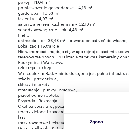
pokój – 11,04 m²
pomieszczenie gospodarcze – 4,13 m²
garderoba – 10,53 m²
łazienka – 4,97 m²
salon z aneksem kuchennym – 32,16 m²
schody wewnętrzne – ok. 4,43 m²
Piętro:
antresola – ok. 36,48 m² – otwarta przestrzeń do własnej 
Lokalizacja i Atrakcje
Nieruchomość znajduje się w spokojnej części miejscow
terenów zielonych. Lokalizacja zapewnia kameralny chara
Radzymina i Warszawy.
Edukacja i Usługi
W niedalekim Radzyminie dostępna jest pełna infrastrukt
szkoły i przedszkola,
sklepy i markety,
restauracje i punkty usługowe,
przychodnie i apteki.
Przyroda i Rekreacja
Okolica sprzyja wypoczynkowi i aktywnemu stylowi życia 
tereny zielone i spacerowe,
lasy,
Zgoda
trasy rowerowe i rekreacyjne.
Duża działka ok. 650 m² przy każdym lokalu pozwala na st