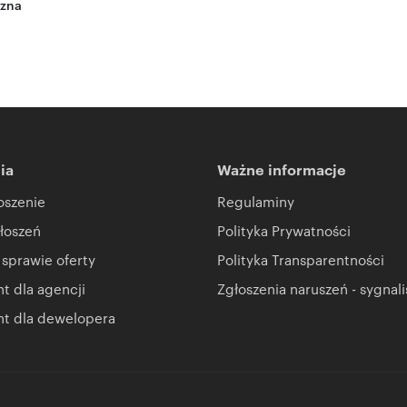
czna
ia
Ważne informacje
oszenie
Regulaminy
łoszeń
Polityka Prywatności
 sprawie oferty
Polityka Transparentności
 dla agencji
Zgłoszenia naruszeń - sygnali
t dla dewelopera