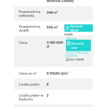
Wilanów Zawady
Powierzchnia
346 m
2
całkowita
Sprawdź
Powierzchnia
550 m
2
działki
MPZP
Reklama
Cena
3 190 000
Sprawdź
zł
ratę
RSSO 5,77% na dz.
01.06.26
Cena za m
9 219,65 zł/m
2
2
Liczba pokoi
6
Liczba pięter w
2
budynku