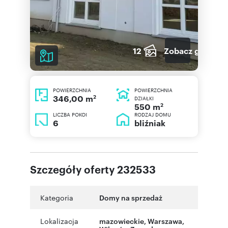
12
Zobacz galerię
POWIERZCHNIA
POWIERZCHNIA
2
346,00 m
DZIAŁKI
2
550 m
LICZBA POKOI
RODZAJ DOMU
6
bliźniak
Szczegóły oferty 232533
Kategoria
Domy na sprzedaż
Lokalizacja
mazowieckie
,
Warszawa
,