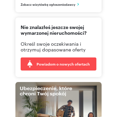
PL
Zobacz wizytówkę ogłoszeniodawcy
505 06
Pokaż telefon
Nie znalazłeś jeszcze swojej
wymarzonej nieruchomości?
Określ swoje oczekiwania i
otrzymuj dopasowane oferty
Powiadom o nowych ofertach