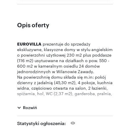
Opis oferty
EUROVILLA
prezentuje do sprzedaży
ekskluzywne, klasyczne domy w stylu angielskim
o powierzchni użytkowej 230 m2 plus poddasze
(116 m2) usytuowane na działkach o pow. 550 -
600 m2 w kameralnym osiedlu 24 domów
jednorodzinnych w Wilanowie Zawady.
Na powierzchnię domu składa się m.in: pokój
dzienny z jadalnią (45,30 m2), 4 pokoje, kuchnia
widna, częściowo otwarta na salon, 2 łazienki,
spiżarnia, hol, WC (2,37 m2), garderoba, pralnia,
garaż na 2 samochody (37,24 m2) i
powierzchnia otwarta na poddaszu do własnej
Rozwiń
aranżacji.
Dom bardzo funkcjonalny o komfortowo
rozplanowanej przestrzeni i wysokim
Statystyki ogłoszenia:
standardzie. Dobra lokalizacja, blisko