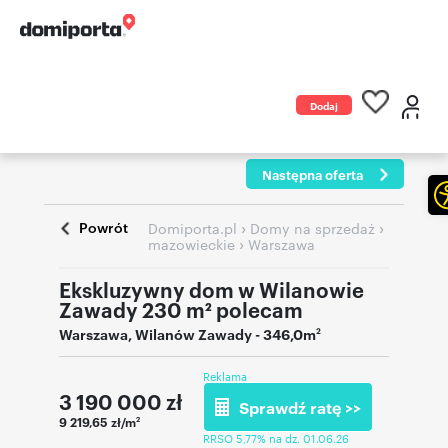
Dodaj
ogłoszenie
Następna oferta
Powrót
›
›
Domiporta.pl
Domy na sprzedaż
›
mazowieckie
Warszawa
Ekskluzywny dom w Wilanowie
Zawady 230 m² polecam
Warszawa
,
Wilanów Zawady
- 346,0m
2
Reklama
3 190 000
zł
Sprawdź ratę >>
9 219,65 zł/m
2
RRSO 5,77% na dz. 01.06.26