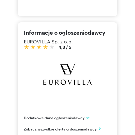
Informacje o ogłoszeniodawcy
EUROVILLA Sp. z o.o.
4,3
/
5
Dodatkowe dane ogłoszeniodawcy
ul.Sarmacka 16 lok.U140
Zobacz wszystkie oferty ogłoszeniodawcy
Warszawa, Wilanów
mazowieckie