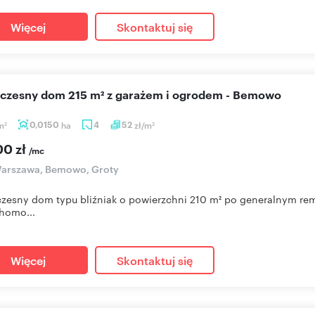
Więcej
Skontaktuj się
oczesny dom 215 m² z garażem i ogrodem - Bemowo
m
0,0150
ha
4
52
zł/m
2
2
00 zł
/mc
arszawa, Bemowo, Groty
esny dom typu bliźniak o powierzchni 210 m² po generalnym rem
homo...
Więcej
Skontaktuj się