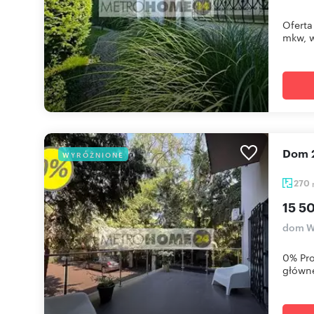
Oferta
mkw, w
Dom 
WYRÓŻNIONE
270
15 5
dom Wa
0% Pro
głównej