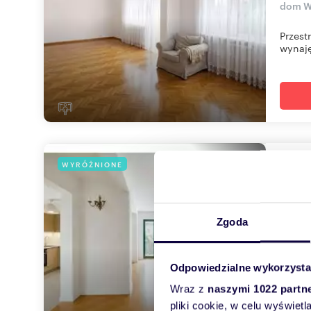
dom W
Przest
wynaję
Prze
WYRÓŻNIONE
398
11 0
Zgoda
dom W
Przeds
Odpowiedzialne wykorzysta
domów
Wraz z
naszymi 1022 partn
pliki cookie, w celu wyświet