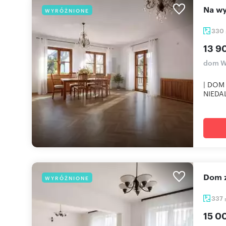
Na 
WYRÓŻNIONE
330
13 9
dom Wa
| DOM
NIEDA
Dom
WYRÓŻNIONE
337
15 0