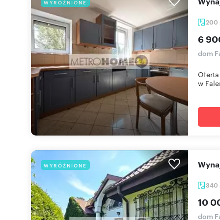
Wyn
WYRÓŻNIONE
200
6 90
dom F
Oferta
w Falen
Wyn
WYRÓŻNIONE
340
10 0
dom F