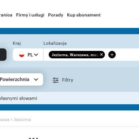
ranica
Firmy i usługi
Porady
Kup abonament
Kraj
Lokalizacja
+
PL
Jeziorna, Warszawa, maz...
Powierzchnia
Filtry
własnymi słowami
›
zawa
Jeziorna