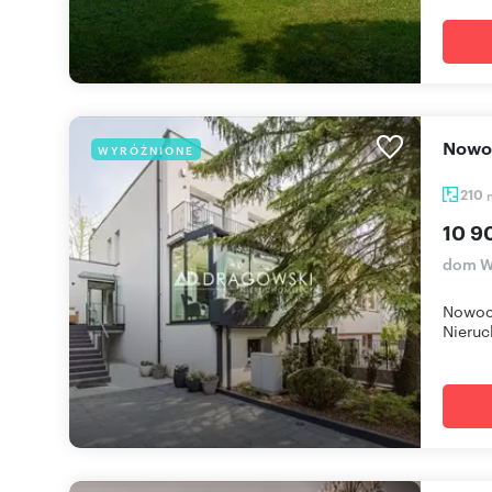
Now
WYRÓŻNIONE
210
10 9
dom W
Nowocz
Nieruc