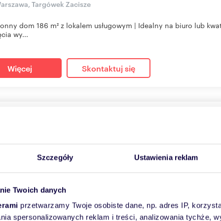
arszawa, Targówek Zacisze
ronny dom 186 m² z lokalem usługowym | Idealny na biuro lub kwa
cia wy...
Więcej
Skontaktuj się
stronny dom z 10 pokoi, garażem, po remoncie - zaprasza
m
0,0262
ha
10
28
zł/m
2
2
00 zł
/mc
Szczegóły
Ustawienia reklam
arszawa, Targówek Zacisze
tawiamy do wynajęcia segment środkowy po generalnym remoncie, 
nie Twoich danych
 jednorodz...
erami
przetwarzamy Twoje osobiste dane, np. adres IP, korzystaj
lania spersonalizowanych reklam i treści, analizowania tychże,