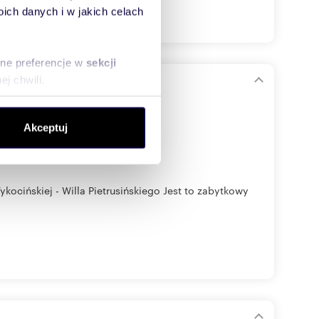
ch danych i w jakich celach
sne preferencje w
sekcji
j chwili.
i
ołecznościowe i analizować
Akceptuj
artnerom społecznościowym,
anymi od Ciebie lub
kocińskiej - Willa Pietrusińskiego Jest to zabytkowy