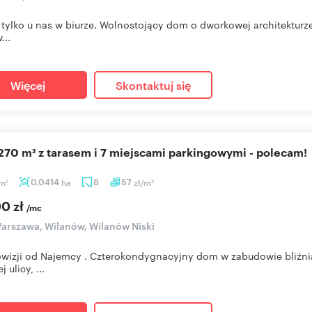
 tylko u nas w biurze. Wolnostojący dom o dworkowej architekturz
...
Więcej
Skontaktuj się
270 m² z tarasem i 7 miejscami parkingowymi - polecam!
m
0,0414
ha
8
57
zł/m
2
2
00 zł
/mc
rszawa, Wilanów, Wilanów Niski
wizji od Najemcy . Czterokondygnacyjny dom w zabudowie bliźni
 ulicy, ...