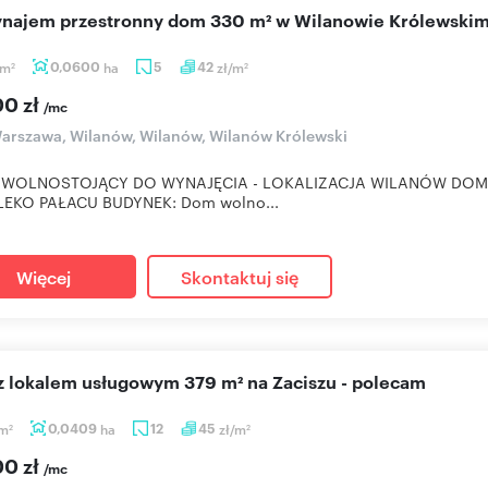
wynajem przestronny dom 330 m² w Wilanowie Królewski
m
0,0600
ha
5
42
zł/m
2
2
00 zł
/mc
rszawa, Wilanów, Wilanów, Wilanów Królewski
 WOLNOSTOJĄCY DO WYNAJĘCIA - LOKALIZACJA WILANÓW DOM
LEKO PAŁACU BUDYNEK: Dom wolno...
Więcej
Skontaktuj się
 z lokalem usługowym 379 m² na Zaciszu - polecam
m
0,0409
ha
12
45
zł/m
2
2
00 zł
/mc