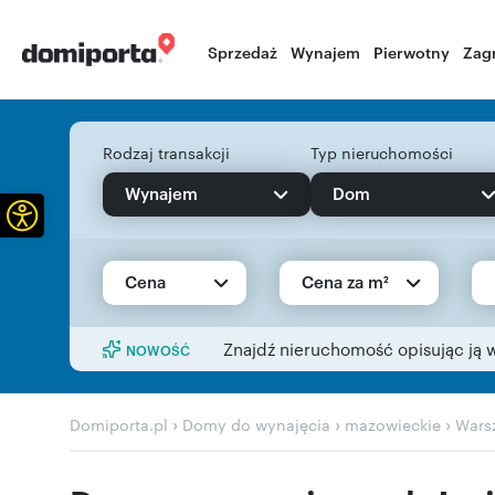
Sprzedaż
Wynajem
Pierwotny
Zag
Rodzaj transakcji
Typ nieruchomości
Wynajem
Dom
Otwórz pasek narzędzi
Cena
Cena za m²
Znajdź nieruchomość opisując ją 
NOWOŚĆ
›
›
›
Domiporta.pl
Domy do wynajęcia
mazowieckie
Wars