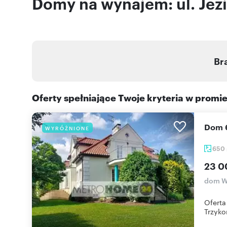
Domy na wynajem: ul. Jez
Br
Oferty spełniające Twoje kryteria w promi
Dom
WYRÓŻNIONE
650
23 0
dom W
Oferta
Trzyko