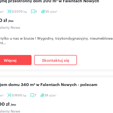
ajmę przestronny dom 200 m² w Falentach Nowych
m
0,0370
ha
5
35
zł/m
2
2
0 zł
/mc
alenty Nowe
 tylko u nas w biurze ! Wygodny, trzykondygnacyjny, nieumeblow
t...
Więcej
Skontaktuj się
ajem domu 340 m² w Falentach Nowych - polecam
m
0,1500
ha
7
29
zł/m
2
2
00 zł
/mc
alenty Nowe