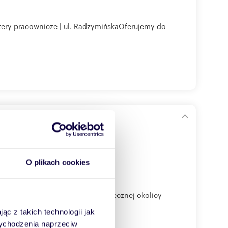
tery pracownicze | ul. RadzymińskaOferujemy do
m
O plikach cookies
zlokalizowany w cichej i bezpiecznej okolicy
ąc z takich technologii jak
 wychodzenia naprzeciw