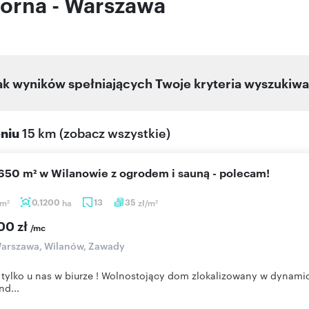
iorna - Warszawa
ak wyników spełniających Twoje kryteria wyszukiwa
eniu
15 km
(
zobacz wszystkie
)
 650 m² w Wilanowie z ogrodem i sauną - polecam!
m
0,1200
ha
13
35
zł/m
2
2
00 zł
/mc
arszawa, Wilanów, Zawady
 tylko u nas w biurze ! Wolnostojący dom zlokalizowany w dynamic
nd...