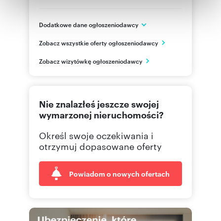
Partnerzy mogą połączyć te informacje z innymi danymi
otrzymanymi od Ciebie lub uzyskanymi podczas
korzystania z ich usług.
Dodatkowe dane ogłoszeniodawcy
ul.Sarmacka 16 lok.U140
Zobacz wszystkie oferty ogłoszeniodawcy
Warszawa, Wilanów
mazowieckie
PL
Zobacz wizytówkę ogłoszeniodawcy
505 06
Pokaż telefon
Nie znalazłeś jeszcze swojej
wymarzonej nieruchomości?
Określ swoje oczekiwania i
otrzymuj dopasowane oferty
Powiadom o nowych ofertach