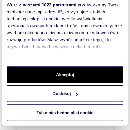
Wraz z
naszymi 1022 partnerami
przetwarzamy Twoje
Zatwierdź
osobiste dane, np. adres IP, korzystając z takich
technologii jak pliki cookie, w celu wyświetlania
spersonalizowanych reklam i treści, analizowania tychże,
wychodzenia naprzeciw oczekiwaniom użytkowników i
rozwoju produktów. Masz wybór odnośnie tego, kto
używa Twoich danych i w jakich celach to robi.
Dowiedz się więcej odnośnie tego, jak Twoje osobiste
Informacje o ogłoszeniodawcy
dane są przetwarzane oraz ustaw własne preferencje w
EUROVILLA Sp. z o.o.
sekcji szczegółów
. W Deklaracji plików cookie możesz
Akceptuj
4,3
/
5
zmienić lub wycofać swoją zgodę w dowolnej chwili.
Dostosuj
Wykorzystujemy pliki cookie do spersonalizowania treści
i reklam, aby oferować funkcje społecznościowe i
analizować ruch w naszej witrynie. Informacje o tym, jak
Tylko niezbędne pliki cookie
korzystasz z naszej witryny, udostępniamy partnerom
społecznościowym, reklamowym i analitycznym.