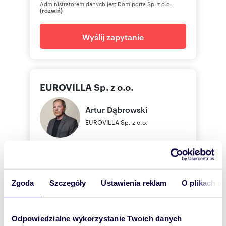
Administratorem danych jest Domiporta Sp. z o.o.
(rozwiń)
Wyślij zapytanie
EUROVILLA Sp. z o.o.
Artur
Dąbrowski
EUROVILLA Sp. z o.o.
885 -
Pokaż telefon
Zgoda
Szczegóły
Ustawienia reklam
O plikach c
Zostaw telefon, oddzwonimy
bezpłatnie
Odpowiedzialne wykorzystanie Twoich danych