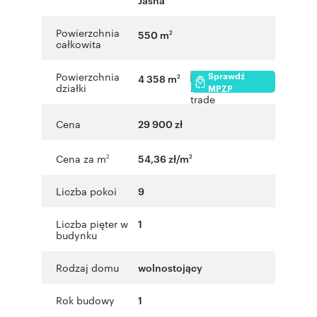
Powierzchnia
550 m
2
całkowita
Sprawdź
Powierzchnia
4 358 m
2
działki
MPZP
Cena
29 900 zł
Cena za m
54,36 zł/m
2
2
Liczba pokoi
9
Liczba pięter w
1
budynku
Rodzaj domu
wolnostojący
Rok budowy
1