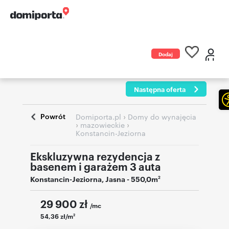
Dodaj
ogłoszenie
Następna oferta
Powrót
›
Domiporta.pl
Domy do wynajęcia
›
›
mazowieckie
Konstancin-Jeziorna
Ekskluzywna rezydencja z
basenem i garażem 3 auta
Konstancin-Jeziorna
,
Jasna
- 550,0m
2
29 900
zł
/mc
54,36 zł/m
2