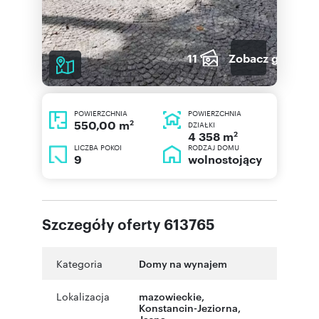
11
Zobacz galerię
POWIERZCHNIA
POWIERZCHNIA
2
550,00 m
DZIAŁKI
2
4 358 m
LICZBA POKOI
RODZAJ DOMU
9
wolnostojący
Szczegóły oferty 613765
Kategoria
Domy na wynajem
Lokalizacja
mazowieckie
,
Konstancin-Jeziorna
,
Jasna