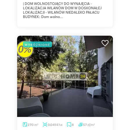
| DOM WOLNOSTOJĄCY DO WYNAJĘCIA -
LOKALIZACJA WILANÓW DOM W DOSKONAŁEJ
LOKALIZACJI - WILANÓW NIEDALEKO PAŁACU
BUDYNEK: Dom wolno...
WYRÓŻNIONE
m
ha
zł/m
270
0,0414
8
57
2
2