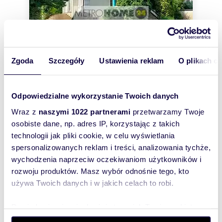
Zgoda
Szczegóły
Ustawienia reklam
O plikach c
m
ha
zł/m
Odpowiedzialne wykorzystanie Twoich danych
650
0,1200
13
35
2
2
Wraz z
naszymi 1022 partnerami
przetwarzamy Twoje
Dom 650 m² w Wilanowie z ogrodem i
sauną - polecam!
osobiste dane, np. adres IP, korzystając z takich
23 000 zł
/mc
technologii jak pliki cookie, w celu wyświetlania
spersonalizowanych reklam i treści, analizowania tychże,
dom Warszawa, Wilanów, Zawady
wychodzenia naprzeciw oczekiwaniom użytkowników i
Oferta tylko u nas w biurze ! Wolnostojący dom
rozwoju produktów. Masz wybór odnośnie tego, kto
zlokalizowany w dynamicznie rozwijającej się
używa Twoich danych i w jakich celach to robi.
części Wilanowa - Zawadach. Trzykond...
Dowiedz się więcej odnośnie tego, jak Twoje osobiste
dane są przetwarzane oraz ustaw własne preferencje w