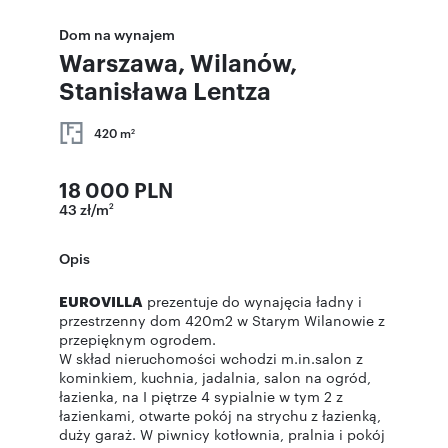
Dom na wynajem
Warszawa, Wilanów,
Stanisława Lentza
420 m
2
18 000 PLN
43 zł/m
2
Opis
EUROVILLA
prezentuje do wynajęcia ładny i
przestrzenny dom 420m2 w Starym Wilanowie z
przepięknym ogrodem.
W skład nieruchomości wchodzi m.in.salon z
kominkiem, kuchnia, jadalnia, salon na ogród,
łazienka, na I piętrze 4 sypialnie w tym 2 z
łazienkami, otwarte pokój na strychu z łazienką,
duży garaż. W piwnicy kotłownia, pralnia i pokój