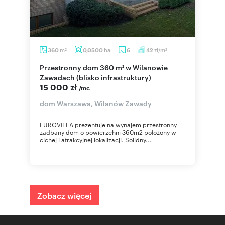
m
ha
zł/m
360
0,0500
6
42
2
2
Przestronny dom 360 m² w Wilanowie
Zawadach (blisko infrastruktury)
15 000 zł
/mc
dom Warszawa, Wilanów Zawady
EUROVILLA prezentuje na wynajem przestronny
zadbany dom o powierzchni 360m2 położony w
cichej i atrakcyjnej lokalizacji. Solidny...
Zobacz więcej