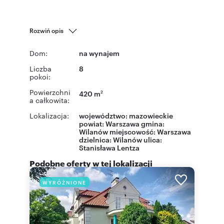
Rozwiń opis
Dom:
na wynajem
Liczba
8
pokoi:
Powierzchni
420 m
2
a całkowita:
Lokalizacja:
województwo:
mazowieckie
powiat:
Warszawa
gmina:
Wilanów
miejscowość:
Warszawa
dzielnica:
Wilanów
ulica:
Stanisława Lentza
Podobne oferty w tej lokalizacji
WYRÓŻNIONE