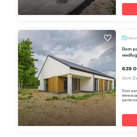
m
178
Dom parterowy z możliwością wykończenia
według
639 0
dom Zw
Dom part
elewacj
partero