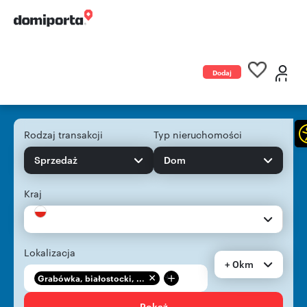
Dodaj
ogłoszenie
Rodzaj transakcji
Typ nieruchomości
Sprzedaż
Dom
Kraj
Lokalizacja
+ 0km
+
Grabówka, białostocki, ...
Pokaż