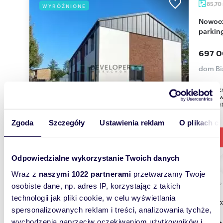
85,70
WYRÓŻNIONE
Nowoczesny segment 85,7 m² z ogrodem i
parkin
697 0
dom Bi
Nowocze
Baranow
segment
Zgoda
Szczegóły
Ustawienia reklam
O plikach c
Odpowiedzialne wykorzystanie Twoich danych
Wraz z
naszymi 1022 partnerami
przetwarzamy Twoje
m
96
osobiste dane, np. adres IP, korzystając z takich
WYRÓŻNIONE
2
technologii jak pliki cookie, w celu wyświetlania
Nowoc
spersonalizowanych reklam i treści, analizowania tychże,
wychodzenia naprzeciw oczekiwaniom użytkowników i