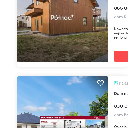
865 0
dom Su
Nowocze
najbardz
regionu.
113,8
dom n
830 0
dom Por
Osiedle