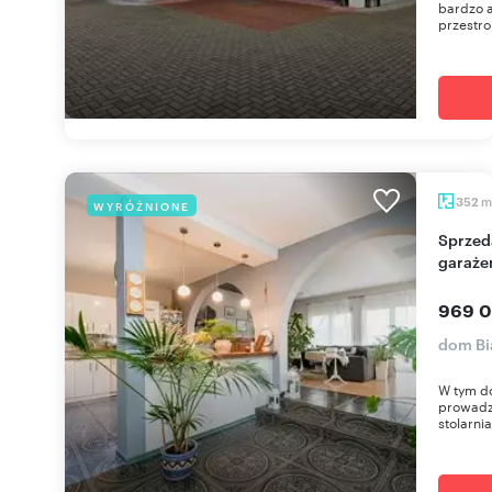
bardzo a
przestro
m
352
WYRÓŻNIONE
Sprzedam dom z usługami 352 m² z ogrodem i
garaże
969 0
dom Bi
W tym d
prowadze
stolarnia