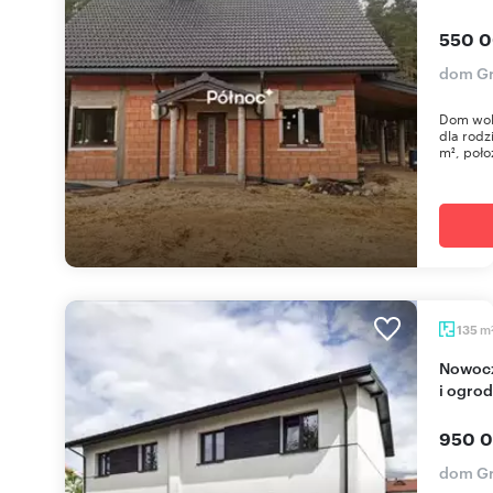
550 0
dom G
Dom woln
dla rodz
m², poło
m
135
Nowoczesny dom 135 m² z dużymi przeszkleniami
i ogro
950 0
dom G