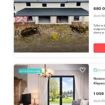
680 0
dom Ni
Tylko w
wyłączn
domy w z
121,3
WYRÓŻNIONE
Nowoczesny dom z ogródkiem i garażem w
Klepac
1 059
dom Kl