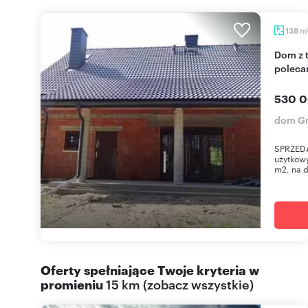
m
138
Dom z tarasem i widokiem na las w Grabówce
polec
530 0
dom G
SPRZEDA
użytkow
m2, na d
Oferty spełniające Twoje kryteria w
promieniu
15 km
(
zobacz wszystkie
)