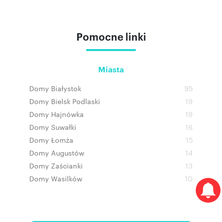
Pomocne linki
Miasta
Domy Białystok
95
Domy Bielsk Podlaski
19
Domy Hajnówka
19
Domy Suwałki
16
Domy Łomża
15
Domy Augustów
14
Domy Zaścianki
13
Domy Wasilków
10