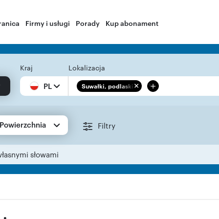
ranica
Firmy i usługi
Porady
Kup abonament
Kraj
Lokalizacja
+
PL
Suwałki, podlaskie
Powierzchnia
Filtry
własnymi słowami