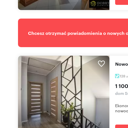
Chcesz otrzymać powiadomienia o nowych of
Now
128
1 100
dom S
Ekono
nowocz