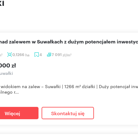
i
 nad zalewem w Suwałkach z dużym potencjałem inwesty
m
0,1266
ha
4
7 091
zł/m
2
2
000 zł
uwałki
widokiem na zalew – Suwałki | 1266 m² działki | Duży potencjał 
lnego r...
Więcej
Skontaktuj się