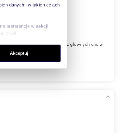
jnym
ch danych i w jakich celach
sne preferencje w
sekcji
j chwili.
uchomość położoną przy jednej z głównych ulic w
ołecznościowe i analizować
Akceptuj
artnerom społecznościowym,
anymi od Ciebie lub