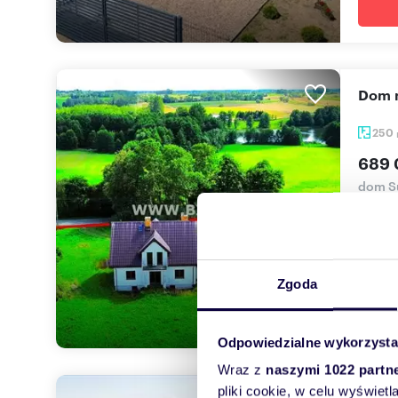
Dom 
250
689 
dom S
DOM Z
położo
Zgoda
Odpowiedzialne wykorzysta
Wraz z
naszymi 1022 partn
pliki cookie, w celu wyświet