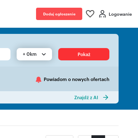
Logowanie
Dodaj ogłoszenie
+ 0km
Pokaż
Powiadom o nowych ofertach
Znajdź z AI