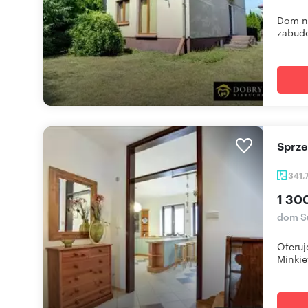
Dom na
zabudo
Sprz
341,
1 30
dom S
Oferuj
Minkie