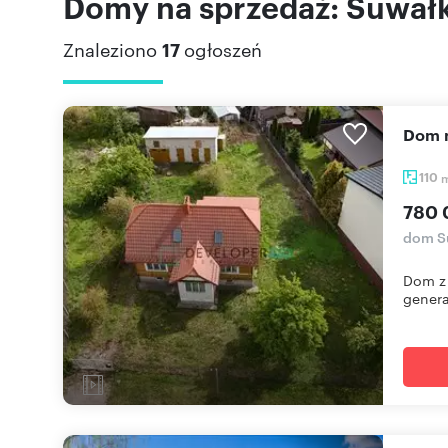
Domy na sprzedaż: Suwałk
Znaleziono
17
ogłoszeń
Dom
110
780 
dom S
Dom z 
genera