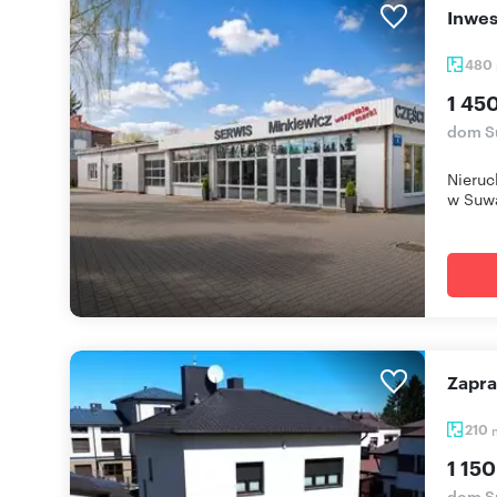
Inwe
480
1 45
dom S
Nieruc
w Suwa
Zapr
210
1 150
dom S