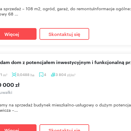
 sprzedaż – 108 m2, ogród, garaż, do remontuInformacje ogólne: 
wy 68 ...
Więcej
Skontaktuj się
edam dom z potencjałem inwestycyjnym i funkcjonalną pr
71
m
0,0488
ha
4
3 804
zł/m
2
2
0 000 zł
uwałki
emy na sprzedaż budynek mieszkalno-usługowy o dużym potencjale
wicza –...
Więcej
Skontaktuj się