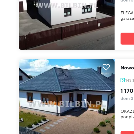
ELEGA
garaże
Now
143,
1 170
dom S
OKAZJ
podpiw