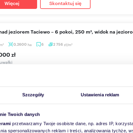
Więcej
Skontaktuj się
nad jeziorem Taciewo – 6 pokoi, 250 m², widok na jezioro
m
0,2600
ha
6
2 756
zł/m
2
2
000 zł
uwałki
 WIDOKIEM NA JEZIORO BLISKO MIASTA Ofertę sprzedaży stanowi
ny w miejscowoś...
Szczegóły
Ustawienia reklam
Więcej
Skontaktuj się
nie Twoich danych
erami
przetwarzamy Twoje osobiste dane, np. adres IP, korzystaj
lania spersonalizowanych reklam i treści, analizowania tychże,