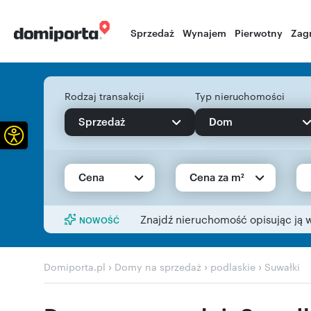
Sprzedaż
Wynajem
Pierwotny
Zag
Rodzaj transakcji
Typ nieruchomości
Sprzedaż
Dom
Otwórz pasek narzędzi
Cena
Cena za m²
Znajdź nieruchomość opisując ją 
NOWOŚĆ
›
›
›
Domiporta.pl
Domy na sprzedaż
podlaskie
Suwałki