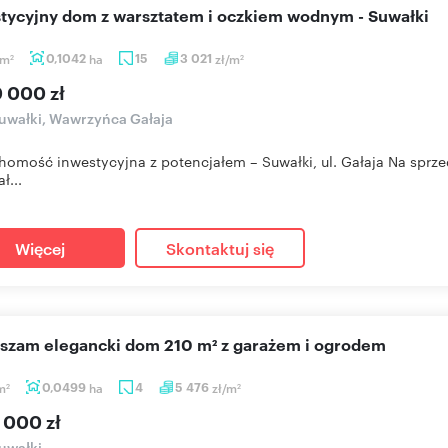
stycyjny dom z warsztatem i oczkiem wodnym - Suwałki
m
0,1042
ha
15
3 021
zł/m
2
2
0 000 zł
uwałki, Wawrzyńca Gałaja
homość inwestycyjna z potencjałem – Suwałki, ul. Gałaja Na sprz
ł...
Więcej
Skontaktuj się
aszam elegancki dom 210 m² z garażem i ogrodem
m
0,0499
ha
4
5 476
zł/m
2
2
 000 zł
uwałki