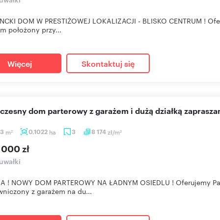
NCKI DOM W PRESTIŻOWEJ LOKALIZACJI - BLISKO CENTRUM ! Oferu
m położony przy...
Więcej
Skontaktuj się
oczesny dom parterowy z garażem i dużą działką zaprasz
13
m
0,1022
ha
3
8 174
zł/m
2
2
 000 zł
uwałki
A ! NOWY DOM PARTEROWY NA ŁADNYM OSIEDLU ! Oferujemy Pań
niczony z garażem na du...