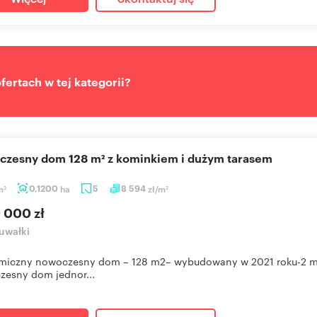
ertach w tej kategorii?
oczesny dom 128 m² z kominkiem i dużym tarasem
m
0,1200
ha
5
8 594
zł/m
2
2
 000 zł
uwałki
miczny nowoczesny dom – 128 m2– wybudowany w 2021 roku-2 mi
esny dom jednor...