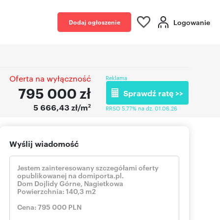
Logowanie
Dodaj ogłoszenie
Oferta na wyłączność
Reklama
795 000
zł
Sprawdź ratę >>
2
5 666,43 zł/m
RRSO 5,77% na dz. 01.06.26
Wyślij wiadomość