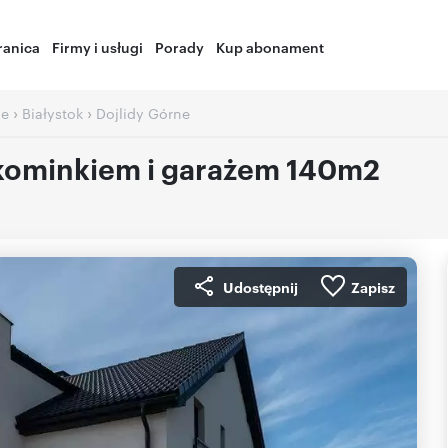
ranica
Firmy i usługi
Porady
Kup abonament
›
›
ie
Białystok
Dojlidy Górne
 kominkiem i garażem 140m2
Udostępnij
Zapisz