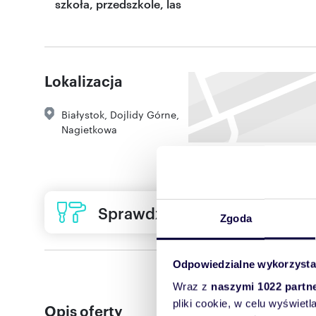
szkoła, przedszkole, las
Lokalizacja
Białystok
,
Dojlidy Górne
,
Nagietkowa
Sprawdź ofertę usług remon
Zgoda
Odpowiedzialne wykorzysta
Wraz z
naszymi 1022 partn
pliki cookie, w celu wyświet
Opis oferty