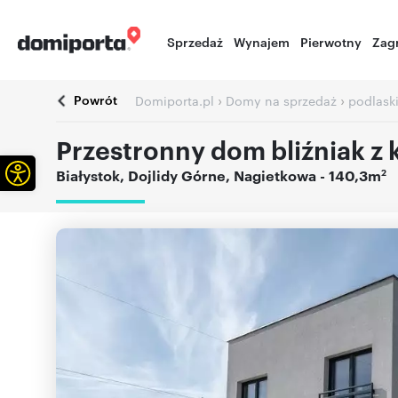
Sprzedaż
Wynajem
Pierwotny
Zag
Powrót
›
›
Domiporta.pl
Domy na sprzedaż
podlask
Przestronny dom bliźniak z
Otwórz pasek narzędzi
2
Białystok
,
Dojlidy Górne
,
Nagietkowa
- 140,3m