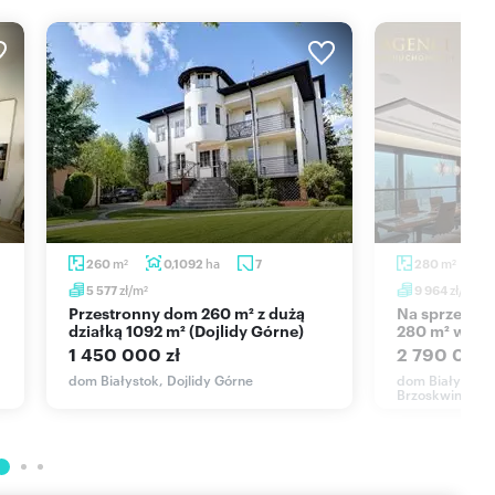
e, sklep, szkoła, plac zabaw, las.
ących spokój i ciszę, jednocześnie pragnących mieszkać blisko
ipotecznego.
m
ha
m
260
0,1092
7
280
2
2
zł/m
zł/m
5 577
9 964
2
2
Przestronny dom 260 m² z dużą
Na sprzedaż luksusowa rezydencja
działką 1092 m² (Dojlidy Górne)
280 m² w Do
1 450 000 zł
2 790 000 
dom Białystok, Dojlidy Górne
dom Białystok, 
Brzoskwiniowa
I CRM (asaricrm.com)