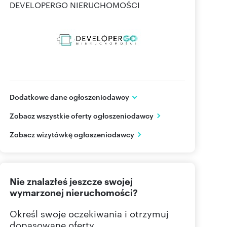
DEVELOPERGO NIERUCHOMOŚCI
Dodatkowe dane ogłoszeniodawcy
ul. Mickiewicza 37 lok. U1
Zobacz wszystkie oferty ogłoszeniodawcy
Białystok
podlaskie
PL
Zobacz wizytówkę ogłoszeniodawcy
796 32
Pokaż telefon
Nie znalazłeś jeszcze swojej
wymarzonej nieruchomości?
Określ swoje oczekiwania i otrzymuj
dopasowane oferty