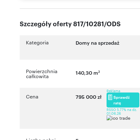
Szczegóły oferty 817/10281/ODS
Kategoria
Domy na sprzedaż
Powierzchnia
2
140,30 m
całkowita
Reklama
Cena
795 000 zł
Sprawdź
ratę
RSSO 5,77% na dz.
01.06.26