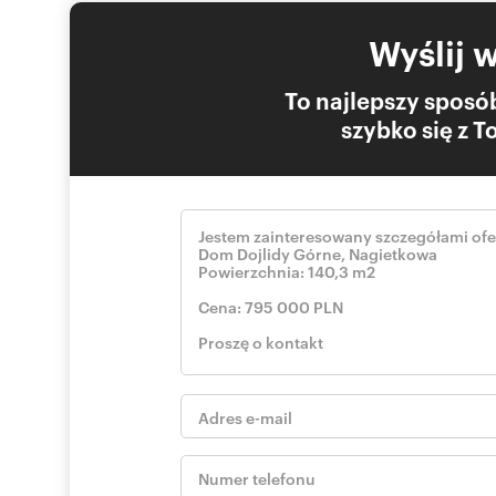
Numer oferty: 817/10281/ODS
Wyślij 
To najlepszy sposób
szybko się z 