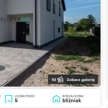
10
Zobacz galerię
I
LICZBA POKOI
RODZAJ DOMU
5
bliźniak