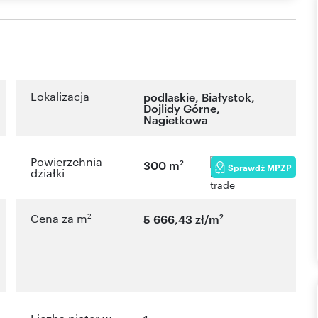
Lokalizacja
podlaskie
,
Białystok
,
Dojlidy Górne
,
Nagietkowa
Powierzchnia
2
300 m
Sprawdź MPZP
działki
2
2
Cena za m
5 666,43 zł/m