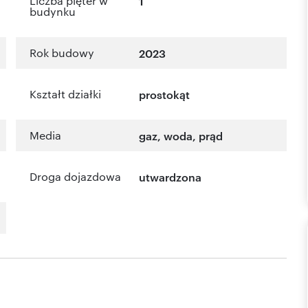
Liczba pięter w
1
budynku
Rok budowy
2023
Kształt działki
prostokąt
Media
gaz, woda, prąd
Droga dojazdowa
utwardzona