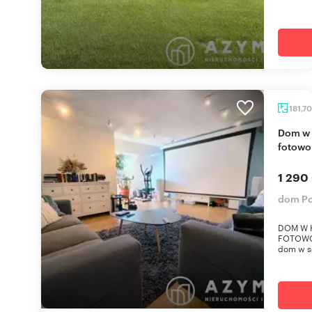
181,7
Dom w kamienicy 181,7 m2 z garażem i
fotowo
1 290
dom Po
DOM W K
FOTOWOL
dom w s