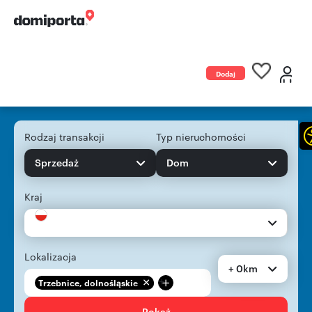
Dodaj
ogłoszenie
Rodzaj transakcji
Typ nieruchomości
Sprzedaż
Dom
Kraj
Lokalizacja
+ 0km
+
Trzebnice, dolnośląskie
Pokaż