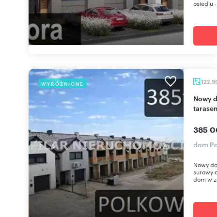
osiedlu 
122,9
WYRÓŻNIONE
Nowy dom w Polkowicach Dolnych z garażem i
tarase
385 0
dom Po
Nowy do
surowy o
dom w z