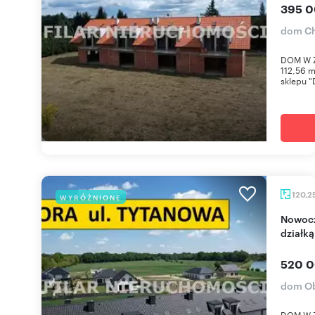
395 0
dom Ch
DOM W 
112,56 m
sklepu "
120,2
WYRÓŻNIONE
Nowoczesny dom 102 m2 z garażem i dużą
działką
520 0
dom O
DOM W 