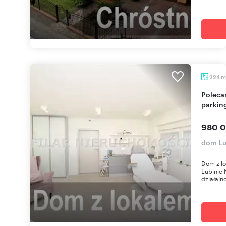
m
224
Polecam dom z lokalem usługowym, ogród,
parkin
980 0
dom Lu
Dom z lo
Lubinie
działalno