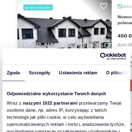
m
120
WYRÓŻNIONE
Nowoczesny dom 120 m² z garażem i tarasem
polec
450 0
dom O
DOM W O
Położon
jednorod
Zgoda
Szczegóły
Ustawienia reklam
O plikach c
Odpowiedzialne wykorzystanie Twoich danych
Wraz z
naszymi 1022 partnerami
przetwarzamy Twoje
osobiste dane, np. adres IP, korzystając z takich
m
186
WYRÓŻNIONE
technologii jak pliki cookie, w celu wyświetlania
Do sprzedania przestronny dom z oranżerią i
spersonalizowanych reklam i treści, analizowania tychże,
ogrode
wychodzenia naprzeciw oczekiwaniom użytkowników i