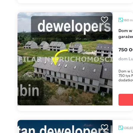
m
160
Dom w stanie deweloperskim z dużym strychem i
garaż
750 0
dom Lu
Dom w Lu
750 tys 
dodatko
136,6