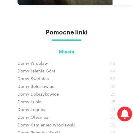
Pomocne linki
Miasta
Domy Wrocław
119
Domy Jelenia Góra
44
Domy Świdnica
33
Domy Bolesławiec
32
Domy Dobrzykowice
25
Domy Lubin
25
Domy Legnica
24
Domy Oleśnica
23
Domy Kamieniec Wrocławski
22
Domy Polanica-Zdrój
19