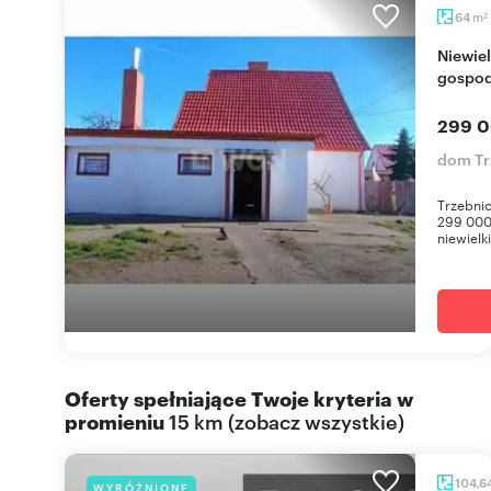
m
64
2
Niewielki dom z dużym potencjałem i budynkami
gospod
299 0
dom Tr
Trzebnic
299 000
niewielk
Oferty spełniające Twoje kryteria w
promieniu
15 km
(
zobacz wszystkie
)
104,6
WYRÓŻNIONE