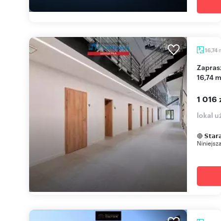
16,74
Zapraszam do wynajmu nowoczesnego lokalu
16,74 m
1 016 
lokal u
🔴 𝗦𝘁𝗮𝗿
Niniejsz