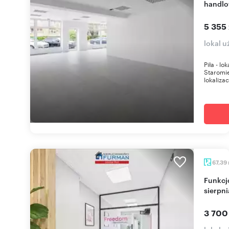
handlo
5 355 
lokal u
Piła - l
Staromie
lokalizac
67,39
Funkcjonalny lokal z parkingiem w Piła od 1
sierpni
3 700