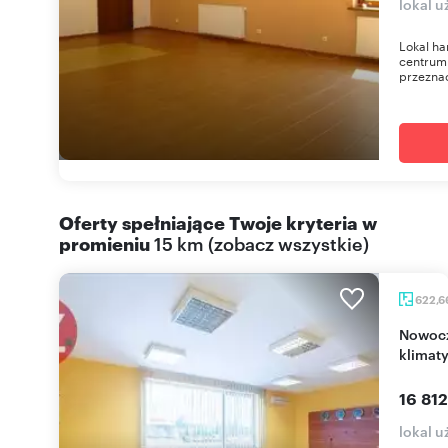
lokal 
Lokal ha
centrum 
przeznac
Oferty spełniające Twoje kryteria w
promieniu
15 km
(
zobacz wszystkie
)
622,6
Nowoczesny lokal biurowy 623 m2 z parkingiem i
klimat
16 812
lokal u