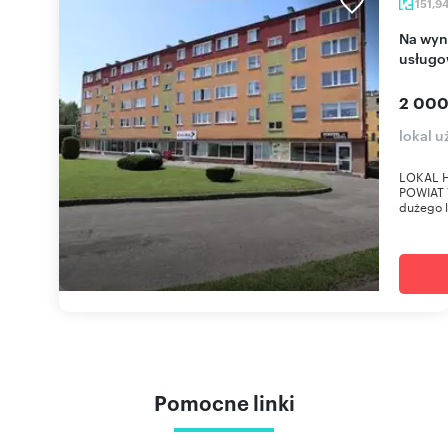
151,9
Na wynajem przestronny lokal handlowo-
usługo
2 000
lokal 
LOKAL 
POWIAT 
dużego 
Pomocne linki