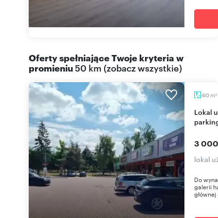
Oferty spełniające Twoje kryteria w
promieniu
50 km
(
zobacz wszystkie
)
m
60
2
Lokal usługowy 60 m2 z dużymi witrynami i
parkin
3 000
lokal u
Do wynaj
galerii 
głównej 