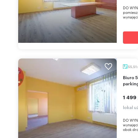
DO WYN
pomiesz
wynajęci
55,51
Biuro 55,51 m2 z klimatyzacją i dużym
parkin
1 499 
lokal u
DO WYNA
wynajęci
obok dro