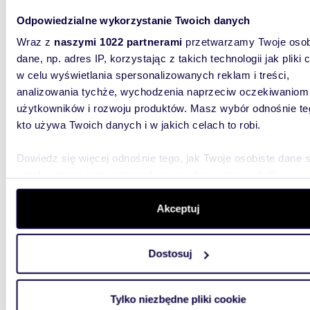
m
48
2
Odpowiedzialne wykorzystanie Twoich danych
Atrakcyjny lokal handlowo-usługowy 48 m² w
Wraz z
naszymi 1022 partnerami
przetwarzamy Twoje osob
Wągro
dane, np. adres IP, korzystając z takich technologii jak pliki 
w celu wyświetlania spersonalizowanych reklam i treści,
2 000
analizowania tychże, wychodzenia naprzeciw oczekiwaniom
lokal 
użytkowników i rozwoju produktów. Masz wybór odnośnie te
kto używa Twoich danych i w jakich celach to robi.
Lokal ha
Jana Paw
usługowy
Dowiedz się więcej odnośnie tego, jak Twoje osobiste dane 
przetwarzane oraz ustaw własne preferencje w
sekcji
szczegółów
. W Deklaracji plików cookie możesz zmienić lu
wycofać swoją zgodę w dowolnej chwili.
Akceptuj
Wykorzystujemy pliki cookie do spersonalizowania treści i r
Dostosuj
aby oferować funkcje społecznościowe i analizować ruch w 
m
43
2
witrynie. Informacje o tym, jak korzystasz z naszej witryny,
udostępniamy partnerom społecznościowym, reklamowym i
Przestronne biuro w centrum Piły z windą i
Tylko niezbędne pliki cookie
parkin
analitycznym. Partnerzy mogą połączyć te informacje z inn