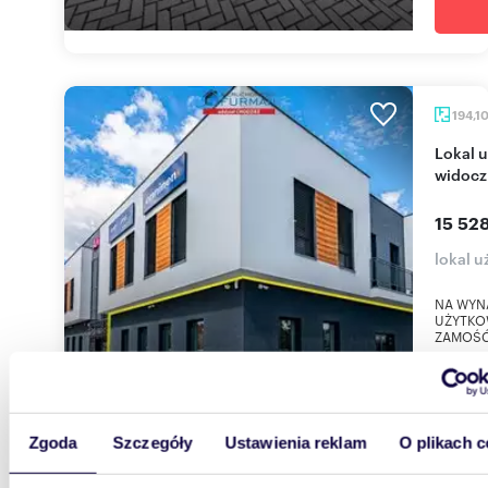
194,1
Lokal użytkowy 194 m² - Piła Zamość - wysoka
widocz
15 528
lokal 
NA WYN
UŻYTKOW
ZAMOŚĆ L
Zgoda
Szczegóły
Ustawienia reklam
O plikach c