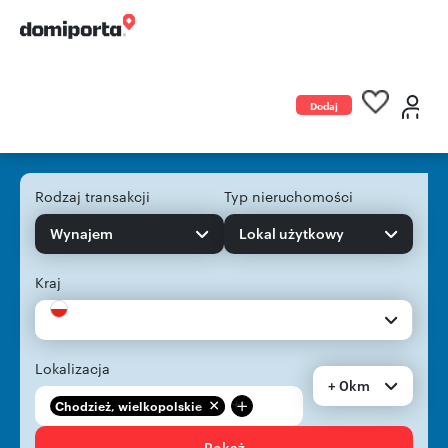
Dodaj
ogłoszenie
Rodzaj transakcji
Typ nieruchomości
Wynajem
Lokal użytkowy
Kraj
Lokalizacja
+ 0km
+
Chodzież, wielkopolskie
Pokaż