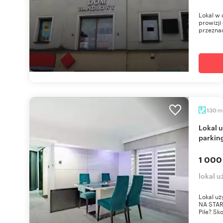
Lokal w 
prowizji
przeznac
m
130
Lokal użytkowy 130 m² w Piła (Zamość, Okólna) z
parkin
1 000
lokal 
Lokal u
NA START
Pile? Sko