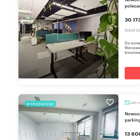
polec
30 173
lokal 
Do wyna
Warszaw
boxynow
340
WYRÓŻNIONE
Nowoczesne biuro 340 m² z klimatyzacją i
parkin
13 60