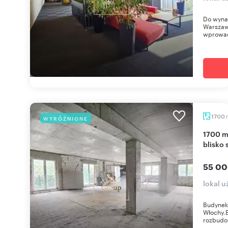
Do wyna
Warszaw
wprowad
1700
WYRÓŻNIONE
1700 m² w Włochach, budynek do aranżacji,
blisko 
55 00
lokal 
Budynek
Włochy.B
rozbudow