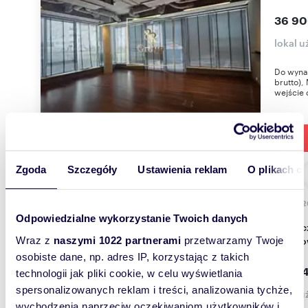
36 90
lokal 
Do wynaj
brutto)
wejście 
Zgoda
Szczegóły
Ustawienia reklam
O plikach c
522,
WYRÓŻNIONE
Odpowiedzialne wykorzystanie Twoich danych
Nowoczesny lokal biurowy 522 m² przy metrze
Wilano
Wraz z
naszymi 1022 partnerami
przetwarzamy Twoje
osobiste dane, np. adres IP, korzystając z takich
31 724
technologii jak pliki cookie, w celu wyświetlania
spersonalizowanych reklam i treści, analizowania tychże,
lokal 
wychodzenia naprzeciw oczekiwaniom użytkowników i