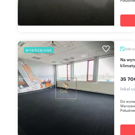
Południe
m
510
WYRÓŻNIONE
Na wynajem przestronne biuro 510 m² z
klimaty
35 70
lokal 
Do wynaj
Warszaw
Południ