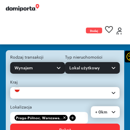
Dodaj
ogłoszenie
Rodzaj transakcji
Typ nieruchomości
Wynajem
Lokal użytkowy
Kraj
Lokalizacja
+ 0km
+
Praga-Północ, Warszawa,...
Pokaż