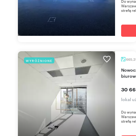
Do wyna
Warszaw
strefą re
665,
WYRÓŻNIONE
Nowoczesne biuro 665 m² w prestiżowym
biurow
30 66
lokal 
Do wyna
Warszaw
strefą re