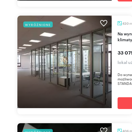
420
WYRÓŻNIONE
Na wynajem nowoczesne biuro 420 m² z
klimaty
33 07
lokal 
Do wynaj
możliwo
STANDAR
406