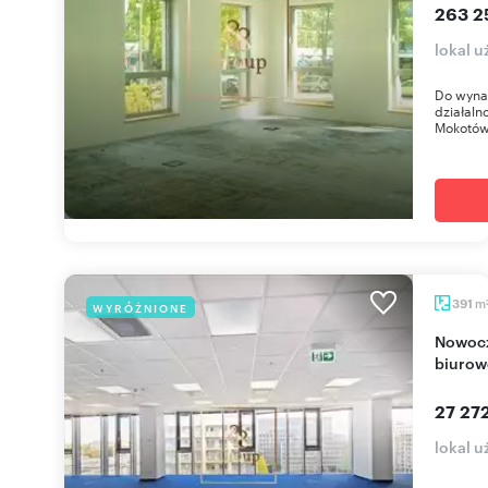
263 2
lokal 
Do wynaj
działaln
Mokotów
m
391
WYRÓŻNIONE
Nowoczesne biuro 391 m² w prestiżowym
biurow
27 272
lokal 