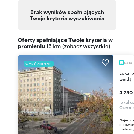
Brak wyników spełniających
Twoje kryteria wyszukiwania
Oferty spełniające Twoje kryteria w
promieniu
15 km
(
zobacz wszystkie
)
m
63
WYRÓŻNIONE
2
Lokal biurowy 63 m² (Mokotów, Czerniakowska) z
windą
3 780
lokal 
Czerni
Najemca 
o powier
piętrowy