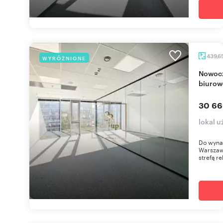
439,6
WYRÓŻNIONE
Nowoczesne biuro 440 m² w prestiżowym
biuro
30 66
lokal 
Do wyna
Warszaw
strefą r