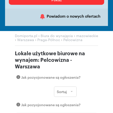
Powiadom o nowych ofertach
›
›
Domiporta.pl
Biura do wynajęcia
mazowieckie
›
›
›
Warszawa
Praga-Północ
Pelcowizna
Lokale użytkowe biurowe na
wynajem: Pelcowizna -
Warszawa
Jak pozycjonowane są ogłoszenia?
Sortuj
Jak pozycjonowane są ogłoszenia?