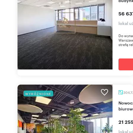
budyn
56 63
lokal 
Do wyna
Warszaw
strefą re
304,7
WYRÓŻNIONE
Nowoczesne biuro 305 m2 w prestiżowym
biuro
21 255
lokal 