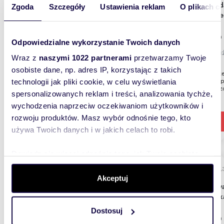
Sprzedam atrakcyjny lokal usługowy 330 m² przy
Zgoda
Szczegóły
Ustawienia reklam
O plikach c
drodze
1 990
Odpowiedzialne wykorzystanie Twoich danych
lokal 
Wraz z
naszymi 1022 partnerami
przetwarzamy Twoje
osobiste dane, np. adres IP, korzystając z takich
Na sprz
łącznej 
technologii jak pliki cookie, w celu wyświetlania
powierzc
spersonalizowanych reklam i treści, analizowania tychże,
wychodzenia naprzeciw oczekiwaniom użytkowników i
rozwoju produktów. Masz wybór odnośnie tego, kto
używa Twoich danych i w jakich celach to robi.
Dowiedz się więcej odnośnie tego, jak Twoje osobiste
dane są przetwarzane oraz ustaw własne preferencje w
1235,
sekcji szczegółów
. W Deklaracji plików cookie możesz
Akceptuj
Gotowa inwestycja 1107 m² z biurami i
zmienić lub wycofać swoją zgodę w dowolnej chwili.
mieszk
Dostosuj
Wykorzystujemy pliki cookie do spersonalizowania treści
1 800