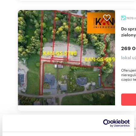
7476
Do sprzedania teren 7476 m² z budowlanym i
zielony
269 0
lokal 
Oferujem
nieregul
części te
330