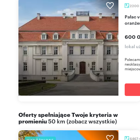
2200
Pałac von Walhoffena na sprzedaż, 2200 m², z
oranże
600 0
lokal 
Polecam
neoklasy
miejscow
Oferty spełniające Twoje kryteria w
promieniu
50 km
(
zobacz wszystkie
)
6467
WYRÓŻNIONE