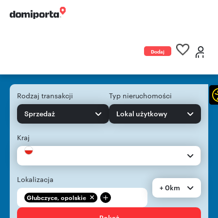
Dodaj
ogłoszenie
Rodzaj transakcji
Typ nieruchomości
Sprzedaż
Lokal użytkowy
Kraj
Lokalizacja
+ 0km
+
Głubczyce, opolskie
Pokaż