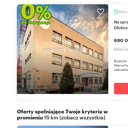
1713
Na sprzedaż: duży obiekt komercyjny 1713 m2 w
Głubcz
680 0
lokal 
Budynki 
Nieruch
zabudow
Oferty spełniające Twoje kryteria w
promieniu
15 km
(
zobacz wszystkie
)