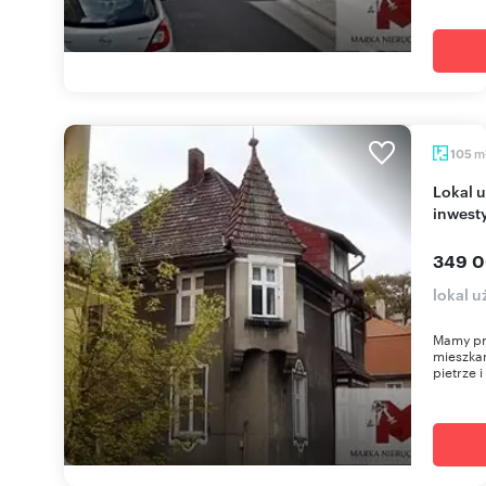
m
105
Lokal użytkowy 105 m2 z potencjałem
inwest
349 0
lokal u
Mamy pr
mieszka
pietrze 