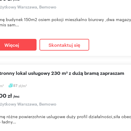
 użytkowy Warszawa, Bemowo
ę budynek 150m2 osiem pokoji mieszkalno biurowy ,dwa magazy
mis sam...
Więcej
Skontaktuj się
stronny lokal usługowy 230 m² z dużą bramą zapraszam
m
87
zł/m
2
2
00 zł
/mc
 użytkowy Warszawa, Bemowo
ę różne powierzchnie uslugowe duży profil działalności,siła obe
 ładny...