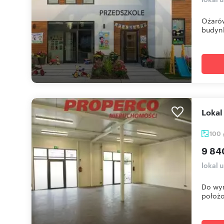
Ożarów
budynk
Loka
100
9 84
lokal 
Do wyn
położo