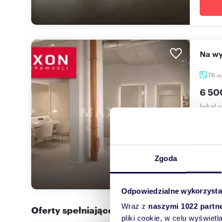
Na 
76
m
6 50
lokal 
Oferuj
przy ul
Zgoda
Odpowiedzialne wykorzysta
Wraz z
naszymi 1022 partn
Oferty spełniające Twoje kryteria w promi
pliki cookie, w celu wyświet