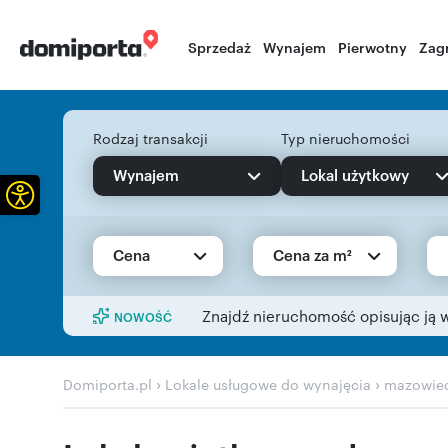
Sprzedaż
Wynajem
Pierwotny
Zag
Rodzaj transakcji
Typ nieruchomości
Wynajem
Lokal użytkowy
Otwórz pasek narzędzi
Cena
Cena za m²
Znajdź nieruchomość opisując ją 
NOWOŚĆ
›
›
Domiporta.pl
Lokale usługowe do wynajęcia
mazowiec