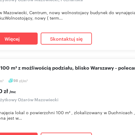
 Mazowiecki, Centrum, nowy wolnostojacy budynek do wynajęcia
u:Wolnostojący, nowy ( term...
Więcej
Skontaktuj się
l 100 m² z możliwością podziału, blisko Warszawy - polec
m
98
zł/m
2
2
0 zł
/mc
użytkowy Ożarów Mazowiecki
ajęcia lokal o powierzchni 100 m² , zlokalizowany w Duchnicach
na jest w...