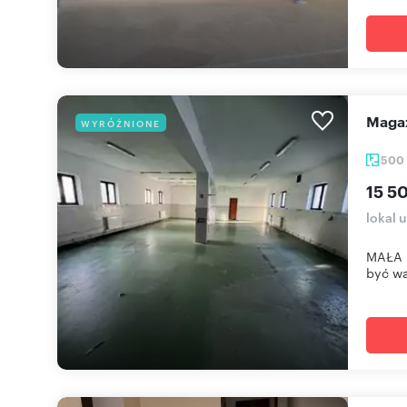
Mag
WYRÓŻNIONE
500
15 5
lokal 
MAŁA 
być wa