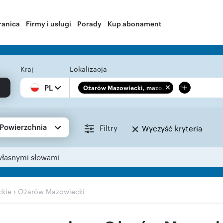
ranica
Firmy i usługi
Porady
Kup abonament
Kraj
Lokalizacja
+
PL
Ożarów Mazowiecki, mazo...
Powierzchnia
Filtry
Wyczyść kryteria
własnymi słowami
›
kie
Ożarów Mazowiecki