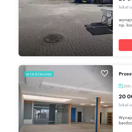
lokal
wynajm
np. ko
Prze
WYRÓŻNIONE
230
20 0
lokal
Wynajm
bardzo