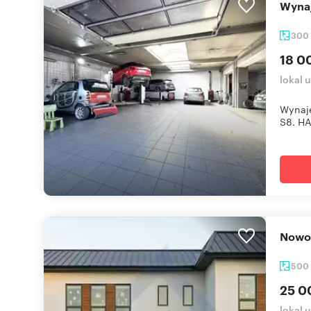
Wyn
300
18 0
lokal 
Wynaj
S8. HA
Now
500
25 0
lokal 