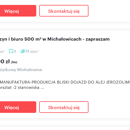
Więcej
Skontaktuj się
azyn i biuro 500 m² w Michałowicach - zapraszam
m
3
31
zł/m
2
2
00 zł
/mc
użytkowy Michałowice
MANUFAKTURA-PRODUKCJA BLISKI DOJAZD DO ALEJ JEROZOLI
rsztat -2 stanowiska ...
Więcej
Skontaktuj się