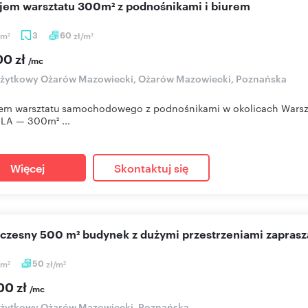
ajem warsztatu 300m² z podnośnikami i biurem
m
3
60
zł/m
2
2
00 zł
/mc
użytkowy Ożarów Mazowiecki, Ożarów Mazowiecki, Poznańska
em warsztatu samochodowego z podnośnikami w okolicach Warsz
LA — 300m² ...
Więcej
Skontaktuj się
oczesny 500 m² budynek z dużymi przestrzeniami zapras
m
50
zł/m
2
2
00 zł
/mc
użytkowy Ożarów Mazowiecki, Poznańska