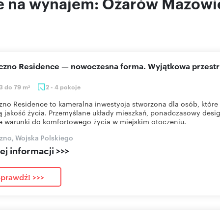
e na wynajem: Ożarów Mazowi
eczno Residence — nowoczesna forma. Wyjątkowa przestr
3 do 79 m
2 - 4 pokoje
2
zno Residence to kameralna inwestycja stworzona dla osób, które 
 jakość życia. Przemyślane układy mieszkań, ponadczasowy desig
e warunki do komfortowego życia w miejskim otoczeniu.
zno, Wojska Polskiego
j informacji >>>
prawdź! >>>