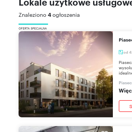
Lokale użytkowe usługow
Znaleziono
4
ogłoszenia
OFERTA SPECJALNA
Pias
od 4
Piasec
wysoką
idealn
Piasec
Więce
S