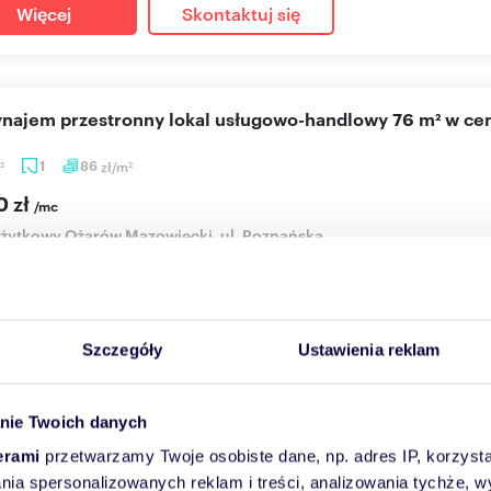
Więcej
Skontaktuj się
wynajem przestronny lokal usługowo-handlowy 76 m² w c
1
86
zł/m
2
2
0 zł
/mc
użytkowy Ożarów Mazowiecki, ul. Poznańska
emy na wynajem lokal usługowo-handlowy o powierzchni 76 mkw.
icy Poz...
Szczegóły
Ustawienia reklam
Więcej
Skontaktuj się
nie Twoich danych
erami
przetwarzamy Twoje osobiste dane, np. adres IP, korzystaj
eniu
15 km
(
zobacz wszystkie
)
lania spersonalizowanych reklam i treści, analizowania tychże,