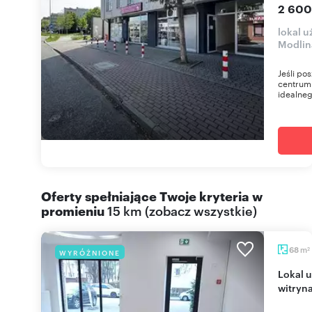
2 600
lokal 
Modlin
Jeśli po
centrum
idealneg
Oferty spełniające Twoje kryteria w
promieniu
15 km
(
zobacz wszystkie
)
m
68
WYRÓŻNIONE
2
Lokal użytkowy 68 m2 w centrum Legionowa,
witryn