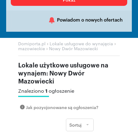
Powiadom o nowych ofertach
›
›
Domiporta.pl
Lokale usługowe do wynajęcia
›
mazowieckie
Nowy Dwór Mazowiecki
Lokale użytkowe usługowe na
wynajem: Nowy Dwór
Mazowiecki
1
Znaleziono
ogłoszenie
Jak pozycjonowane są ogłoszenia?
Sortuj