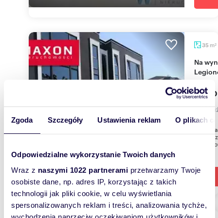
m
35
2
Na wynajem luksusowy lokal 35 m² z witrynami w
Legion
3 500
lokal u
Zgoda
Szczegóły
Ustawienia reklam
O plikach c
Doskona
wykończ
podłogo
Odpowiedzialne wykorzystanie Twoich danych
Wraz z
naszymi 1022 partnerami
przetwarzamy Twoje
osobiste dane, np. adres IP, korzystając z takich
technologii jak pliki cookie, w celu wyświetlania
spersonalizowanych reklam i treści, analizowania tychże,
wychodzenia naprzeciw oczekiwaniom użytkowników i