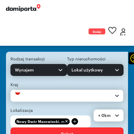
Dodaj
ogłoszenie
Rodzaj transakcji
Typ nieruchomości
Wynajem
Lokal użytkowy
Kraj
Lokalizacja
+ 0km
+
Nowy Dwór Mazowiecki, m...
Pokaż