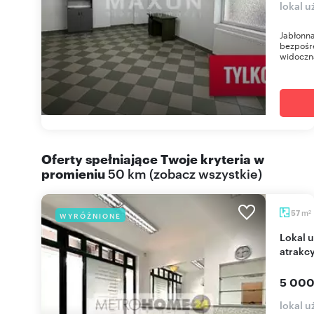
lokal u
Jabłonna
bezpośre
widoczną
Oferty spełniające Twoje kryteria w
promieniu
50 km
(
zobacz wszystkie
)
m
57
WYRÓŻNIONE
2
Lokal usługowy 57 m² przy metrze Ursynów -
atrakcy
5 000
lokal 