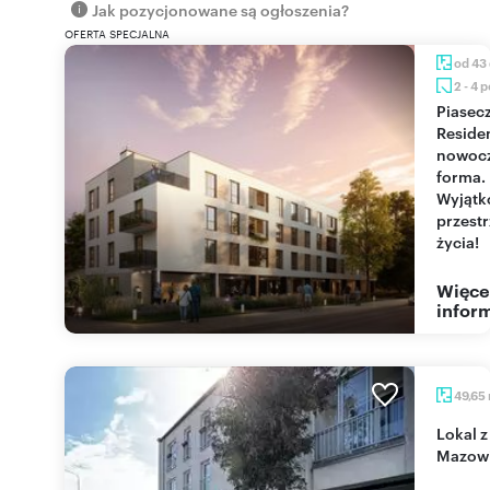
Jak pozycjonowane są ogłoszenia?
OFERTA SPECJALNA
od 43
2 - 4 
Piaseczno
Reside
nowoc
forma.
Wyjąt
przest
życia!
Więce
inform
49,65
Lokal z witryną 49,65 m² w centrum Nowego D.
Mazowi